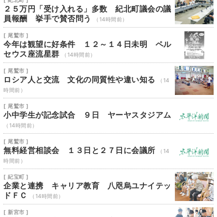
[ 紀北町 ]
２５万円「受け入れる」多数 紀北町議会の議
員報酬 挙手で賛否問う
（14時間前）
[ 尾鷲市 ]
今年は観望に好条件 １２～１４日未明 ペル
セウス座流星群
（14時間前）
[ 尾鷲市 ]
ロシア人と交流 文化の同質性や違い知る
（14
時間前）
[ 尾鷲市 ]
小中学生が記念試合 ９日 ヤーヤスタジアム
（14時間前）
[ 尾鷲市 ]
無料経営相談会 １３日と２７日に会議所
（14
時間前）
[ 紀宝町 ]
企業と連携 キャリア教育 八咫烏ユナイテッ
ドＦＣ
（14時間前）
[ 新宮市 ]