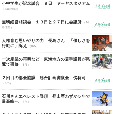
小中学生が記念試合 ９日 ヤーヤスタジアム
（14時間前）
無料経営相談会 １３日と２７日に会議所
（14
時間前）
人権育む思いやりの力 長島さん 「優しさを
行動に」訴え
（8/5）
一次産業の再興など 東海地方の若手議員が尾
鷲で研修
（8/5）
２回目の部会協議 総合計画審議会 傍聴可
（8/5）
石川さんエベレスト登頂 登山歴わずか５年で
最高峰へ
（8/4）