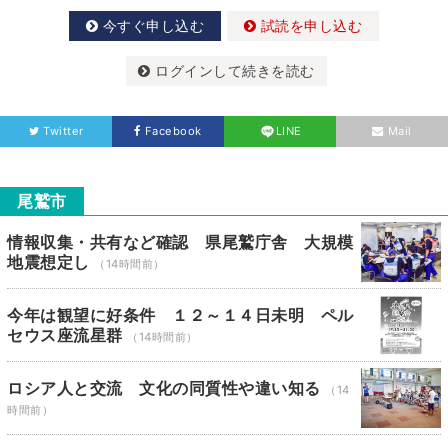
今すぐ申し込む
試読を申し込む
ログインして続きを読む
Twitter
Facebook
LINE
Mail
尾鷲市
情報収集・共有など確認 県尾鷲庁舎 大規模
地震想定し
（14時間前）
今年は観望に好条件 １２～１４日未明 ペル
セウス座流星群
（14時間前）
ロシア人と交流 文化の同質性や違い知る
（14
時間前）