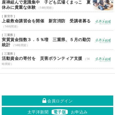
座禅組んで意識集中 子ども広場くまっこ 夏
休みに貴重な体験
（14時間前）
[ 新宮市 ]
上級救命講習会を開催 新宮消防 受講者募る
（14時間前）
[ 三重県 ]
実質賃金指数３．５％増 三重県、５月の勤労
統計
（14時間前）
[ 三重県 ]
活動資金の寄付を 災害ボランティア支援
（14
時間前）
会員ログイン
太平洋新聞
電子版
お申込み