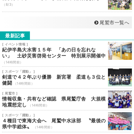
（8/3）
尾鷲市一覧へ
最新記事
[ イベント情報 ]
紀伊半島大水害１５年 「あの日を忘れな
い」 土砂災害啓発センター 特別展示開催中
（14時間前）
[ スポーツ「躍動」 ]
剣道で４２年ぶり優勝 新宮署 柔道も３位と
健闘
（14時間前）
[ 尾鷲市 ]
情報収集・共有など確認 県尾鷲庁舎 大規模
地震想定し
（14時間前）
[ スポーツ「躍動」 ]
４種目で東海大会へ 尾鷲中水泳部 〝最後の
県中学総体〟
（14時間前）