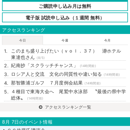
ご購読申し込み月は無料
電子版 試読申し込み（１週間 無料）
アクセスランキング
今日
今週
今月
このまち盛り上げたい（ｖｏｌ．３７） 瀞ホテル
東達也さん
(8/5)
紀南抄「スクラッチチャンス」
(14時間前)
ロシア人と交流 文化の同質性や違い知る
(14時間前)
那智勝浦ゴルフ ７月度例会結果
(14時間前)
４種目で東海大会へ 尾鷲中水泳部 〝最後の県中学
総体〟
(14時間前)
アクセスランキング一覧
8月 7日のイベント情報