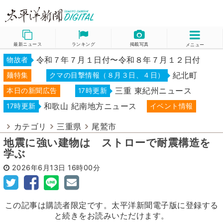
最新ニュース
ランキング
掲載写真
メニュー
令和７年７月１日付〜令和８年７月１２日付
物故者
紀北町
麺特集
クマの目撃情報（８月３日、４日）
三重 東紀州ニュース
本日の新聞広告
17時更新
和歌山 紀南地方ニュース
17時更新
イベント情報
カテゴリ
三重県
尾鷲市
地震に強い建物は ストローで耐震構造を
学ぶ
2026年6月13日
16時00分
この記事は購読者限定です。太平洋新聞電子版に登録する
と続きをお読みいただけます。