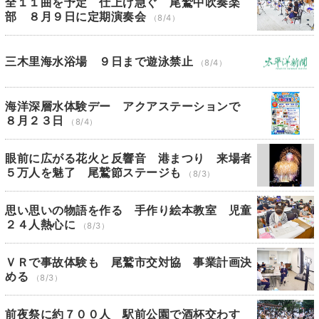
全１１曲を予定 仕上げ急ぐ 尾鷲中吹奏楽
部 ８月９日に定期演奏会
（8/4）
三木里海水浴場 ９日まで遊泳禁止
（8/4）
海洋深層水体験デー アクアステーションで
８月２３日
（8/4）
眼前に広がる花火と反響音 港まつり 来場者
５万人を魅了 尾鷲節ステージも
（8/3）
思い思いの物語を作る 手作り絵本教室 児童
２４人熱心に
（8/3）
ＶＲで事故体験も 尾鷲市交対協 事業計画決
める
（8/3）
前夜祭に約７００人 駅前公園で酒杯交わす