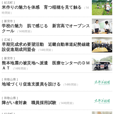
[ 紀北町 ]
米作りの魅力を体感 育つ稲穂を見て触る
（14
時間前）
[ 新宮市 ]
学校の魅力 肌で感じる 新宮高でオープンス
クール
（14時間前）
[ 広域 ]
早期完成求め要望活動 近畿自動車道紀勢線建
設促進期成同盟会
（14時間前）
[ 新宮市 ]
熊本地震の被災地へ派遣 医療センターのＤＭ
ＡＴ
（14時間前）
[ 和歌山県 ]
地域づくり促進支援員を設ける
（14時間前）
[ 和歌山県 ]
障がい者対象 職員採用試験
（14時間前）