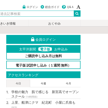
ログイン
総合ガイド
Ｑ&Ａ
いきいき情報
おくやみ
会員ログイン
太平洋新聞
電子版
お申込み
ご購読申し込み月は無料
電子版 試読申し込み（１週間 無料）
アクセスランキング
今日
今週
今月
学校の魅力 肌で感じる 新宮高でオープン
スクール
(14時間前)
上里、船津にクマ 紀北町 小屋に爪痕も
(8/5)