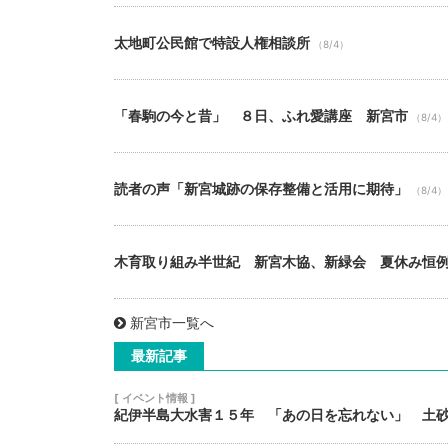
太地町公民館で特設人権相談所
（8/4）
「春駒の今と昔」 ８日、ふれ愛講座 新宮市
（8/4）
読者の声「新宮城跡の保存整備と活用に期待」
（8/4）
木育取り組み半世紀 新宮木協、新緑会 夏休み恒
新宮市一覧へ
最新記事
[ イベント情報 ]
紀伊半島大水害１５年 「あの日を忘れない」 土