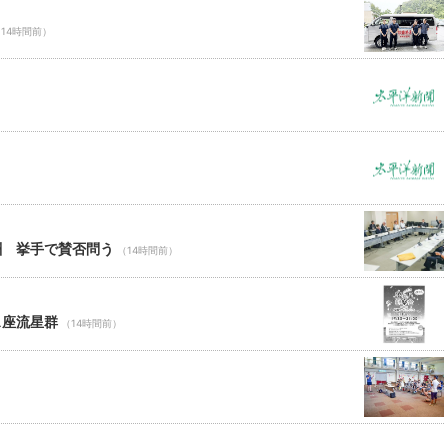
14時間前）
酬 挙手で賛否問う
（14時間前）
ス座流星群
（14時間前）