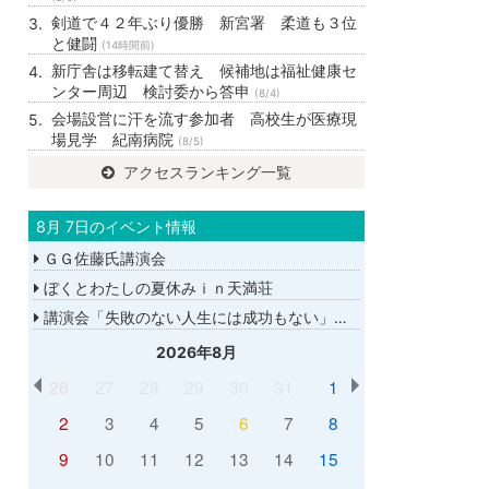
剣道で４２年ぶり優勝 新宮署 柔道も３位
と健闘
(14時間前)
新庁舎は移転建て替え 候補地は福祉健康セ
ンター周辺 検討委から答申
(8/4)
会場設営に汗を流す参加者 高校生が医療現
場見学 紀南病院
(8/5)
アクセスランキング一覧
8月 7日のイベント情報
ＧＧ佐藤氏講演会
ぼくとわたしの夏休みｉｎ天満荘
講演会「失敗のない人生には成功もない」講師：ＧＧ佐藤さん
2026年8月
26
27
28
29
30
31
1
2
3
4
5
6
7
8
9
10
11
12
13
14
15