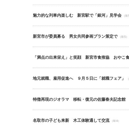
魅力的な列車内楽しむ 新宮駅で「銀河」見学会
（8/
新宮市が委員募る 男女共同参画プラン策定で
（8/5）
「満点の出来栄え」と笑顔 新宮市食推協 おやこ
地元就職、雇用促進へ ９月５日に「就職フェア」
（
特徴再現のジオラマ 移転・復元の佐藤春夫記念館
名取市の子ども来新 木工体験通して交流
（8/4）