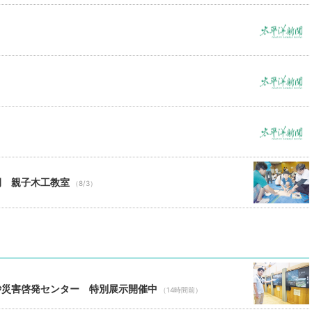
例 親子木工教室
（8/3）
砂災害啓発センター 特別展示開催中
（14時間前）