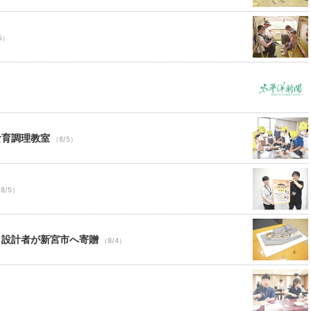
5）
食育調理教室
（8/5）
8/5）
 設計者が新宮市へ寄贈
（8/4）