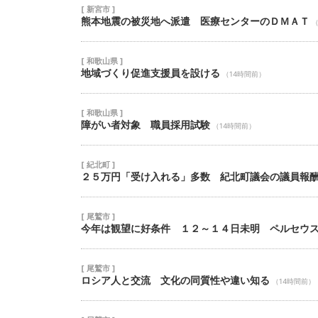
[ 新宮市 ]
熊本地震の被災地へ派遣 医療センターのＤＭＡＴ
（
[ 和歌山県 ]
地域づくり促進支援員を設ける
（14時間前）
[ 和歌山県 ]
障がい者対象 職員採用試験
（14時間前）
[ 紀北町 ]
２５万円「受け入れる」多数 紀北町議会の議員報
[ 尾鷲市 ]
今年は観望に好条件 １２～１４日未明 ペルセウ
[ 尾鷲市 ]
ロシア人と交流 文化の同質性や違い知る
（14時間前）