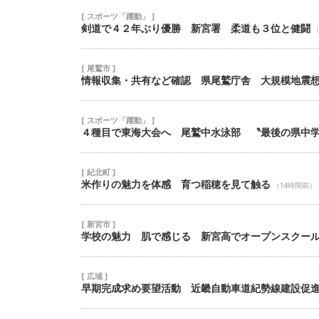
[ スポーツ「躍動」 ]
剣道で４２年ぶり優勝 新宮署 柔道も３位と健闘
（
[ 尾鷲市 ]
情報収集・共有など確認 県尾鷲庁舎 大規模地震
[ スポーツ「躍動」 ]
４種目で東海大会へ 尾鷲中水泳部 〝最後の県中
[ 紀北町 ]
米作りの魅力を体感 育つ稲穂を見て触る
（14時間前）
[ 新宮市 ]
学校の魅力 肌で感じる 新宮高でオープンスクー
[ 広域 ]
早期完成求め要望活動 近畿自動車道紀勢線建設促