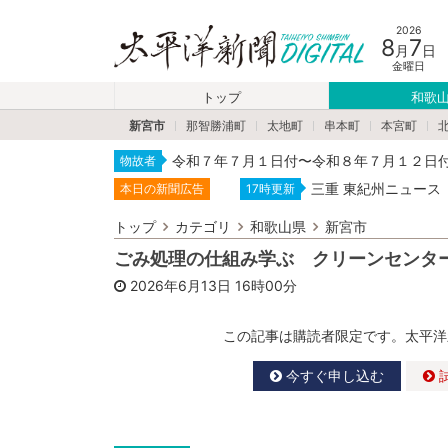
2026
8
7
月
日
金曜日
トップ
和歌
新宮市
那智勝浦町
太地町
串本町
本宮町
令和７年７月１日付〜令和８年７月１２日
物故者
三重 東紀州ニュース
本日の新聞広告
17時更新
トップ
カテゴリ
和歌山県
新宮市
ごみ処理の仕組み学ぶ クリーンセンタ
2026年6月13日
16時00分
この記事は購読者限定です。太平洋
今すぐ申し込む