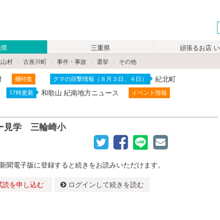
山県
三重県
頑張るお店 
北山村
古座川町
事件・事故
選挙
その他
付
紀北町
麺特集
クマの目撃情報（８月３日、４日）
和歌山 紀南地方ニュース
17時更新
イベント情報
ー見学 三輪崎小
新聞電子版に登録すると続きをお読みいただけます。
試読を申し込む
ログインして続きを読む