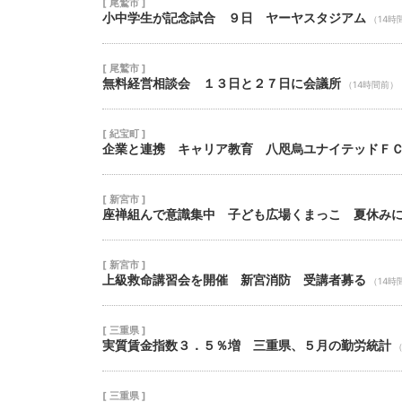
[ 尾鷲市 ]
小中学生が記念試合 ９日 ヤーヤスタジアム
（14時
[ 尾鷲市 ]
無料経営相談会 １３日と２７日に会議所
（14時間前）
[ 紀宝町 ]
企業と連携 キャリア教育 八咫烏ユナイテッドＦ
[ 新宮市 ]
座禅組んで意識集中 子ども広場くまっこ 夏休み
[ 新宮市 ]
上級救命講習会を開催 新宮消防 受講者募る
（14時
[ 三重県 ]
実質賃金指数３．５％増 三重県、５月の勤労統計
（
[ 三重県 ]