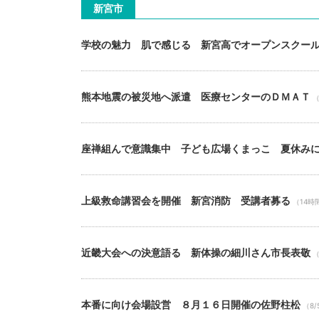
新宮市
学校の魅力 肌で感じる 新宮高でオープンスクー
熊本地震の被災地へ派遣 医療センターのＤＭＡＴ
（
座禅組んで意識集中 子ども広場くまっこ 夏休み
上級救命講習会を開催 新宮消防 受講者募る
（14時
近畿大会への決意語る 新体操の細川さん市長表敬
（
本番に向け会場設営 ８月１６日開催の佐野柱松
（8/