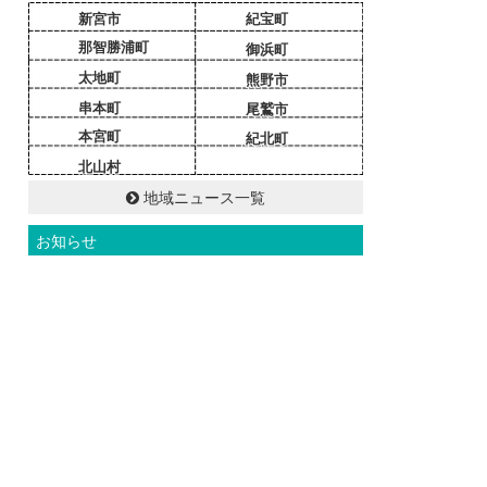
新宮市
紀宝町
那智勝浦町
御浜町
太地町
熊野市
串本町
尾鷲市
本宮町
紀北町
北山村
地域ニュース一覧
お知らせ