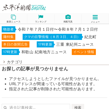
最新ニュース
ランキング
掲載写真
メニュー
令和７年７月１日付〜令和８年７月１２日付
物故者
紀北町
麺特集
クマの目撃情報（８月３日、４日）
三重 東紀州ニュース
本日の新聞広告
17時更新
和歌山 紀南地方ニュース
17時更新
イベント情報
カテゴリ
お探しの記事が見つかりません
アクセスしようとしたファイルが見つかりません。
URLアドレスが間違っている可能性があります。
指定された記事が削除された可能性があります。
検索