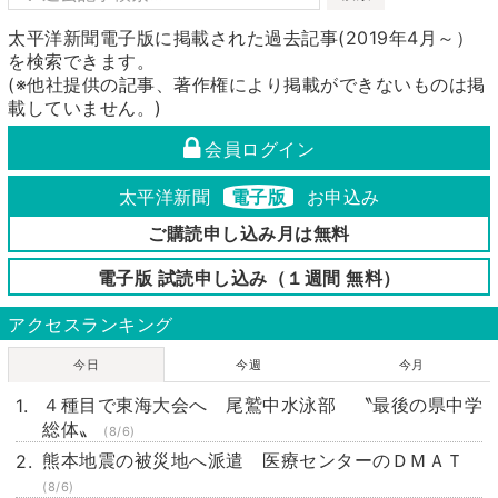
太平洋新聞電子版に掲載された過去記事(2019年4月～）
を検索できます。
(※他社提供の記事、著作権により掲載ができないものは掲
載していません。)
会員ログイン
太平洋新聞
電子版
お申込み
ご購読申し込み月は無料
電子版 試読申し込み（１週間 無料）
アクセスランキング
今日
今週
今月
４種目で東海大会へ 尾鷲中水泳部 〝最後の県中学
総体〟
(8/6)
熊本地震の被災地へ派遣 医療センターのＤＭＡＴ
(8/6)