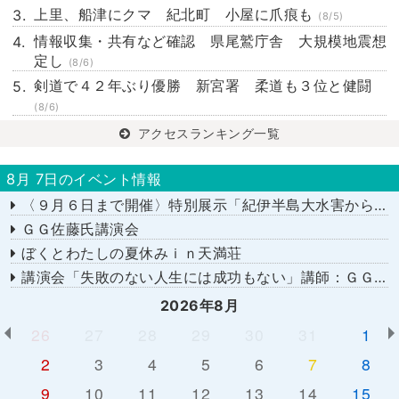
上里、船津にクマ 紀北町 小屋に爪痕も
(8/5)
情報収集・共有など確認 県尾鷲庁舎 大規模地震想
定し
(8/6)
剣道で４２年ぶり優勝 新宮署 柔道も３位と健闘
(8/6)
アクセスランキング一覧
8月 7日のイベント情報
〈９月６日まで開催〉特別展示「紀伊半島大水害から１５年－あの日を忘れない－」
ＧＧ佐藤氏講演会
ぼくとわたしの夏休みｉｎ天満荘
講演会「失敗のない人生には成功もない」講師：ＧＧ佐藤さん
2026年8月
26
27
28
29
30
31
1
2
3
4
5
6
7
8
9
10
11
12
13
14
15