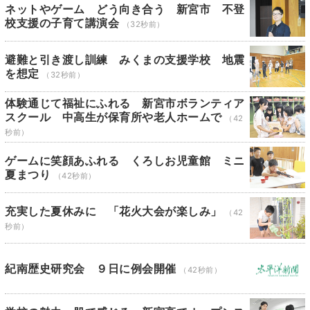
ネットやゲーム どう向き合う 新宮市 不登
校支援の子育て講演会
（32秒前）
避難と引き渡し訓練 みくまの支援学校 地震
を想定
（32秒前）
体験通じて福祉にふれる 新宮市ボランティア
スクール 中高生が保育所や老人ホームで
（42
秒前）
ゲームに笑顔あふれる くろしお児童館 ミニ
夏まつり
（42秒前）
充実した夏休みに 「花火大会が楽しみ」
（42
秒前）
紀南歴史研究会 ９日に例会開催
（42秒前）