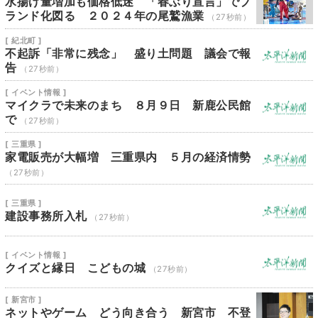
水揚げ量増加も価格低迷 「春ぶり宣言」でブ
ランド化図る ２０２４年の尾鷲漁業
（27秒前）
[ 紀北町 ]
不起訴「非常に残念」 盛り土問題 議会で報
告
（27秒前）
[ イベント情報 ]
マイクラで未来のまち ８月９日 新鹿公民館
で
（27秒前）
[ 三重県 ]
家電販売が大幅増 三重県内 ５月の経済情勢
（27秒前）
[ 三重県 ]
建設事務所入札
（27秒前）
[ イベント情報 ]
クイズと縁日 こどもの城
（27秒前）
[ 新宮市 ]
ネットやゲーム どう向き合う 新宮市 不登