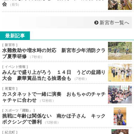
会
（8/5）
新宮市一覧へ
最新記事
[ 新宮市 ]
水難救助や増水時の対応 新宮市少年消防クラ
ブ夏季研修
（7秒前）
[ イベント情報 ]
みんなで盛り上がろう １４日 うどの盆踊り
大会 豪華賞品当たる抽選会も
（7秒前）
[ 尾鷲市 ]
カスタネットで一緒に演奏 おもちゃのチャチ
ャチャに合わせ
（12秒前）
[ スポーツ「躍動」 ]
挑戦に年齢は関係ない 南かほ子さん キック
ボクシングで勝利
（12秒前）
[ 紀北町 ]