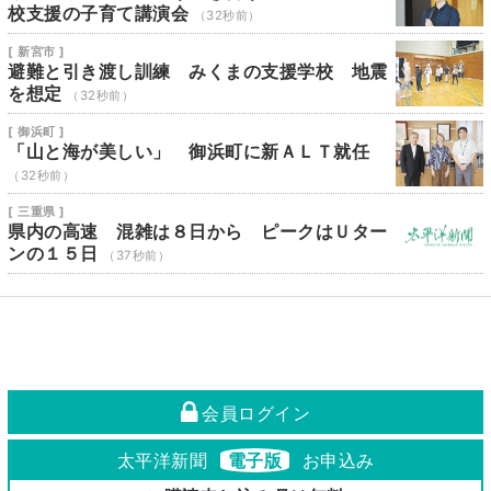
校支援の子育て講演会
（32秒前）
[ 新宮市 ]
避難と引き渡し訓練 みくまの支援学校 地震
を想定
（32秒前）
[ 御浜町 ]
「山と海が美しい」 御浜町に新ＡＬＴ就任
（32秒前）
[ 三重県 ]
県内の高速 混雑は８日から ピークはＵター
ンの１５日
（37秒前）
会員ログイン
太平洋新聞
電子版
お申込み