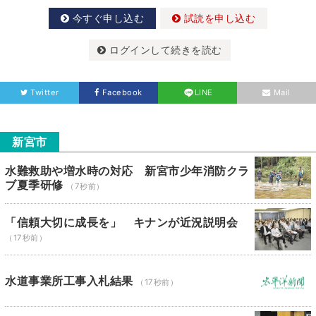
今すぐ申し込む
試読を申し込む
ログインして続きを読む
Twitter
Facebook
LINE
Mail
新宮市
水難救助や増水時の対応 新宮市少年消防クラ
ブ夏季研修
（7秒前）
「信頼大切に成長を」 キナンが近況説明会
（17秒前）
水道事業所工事入札結果
（17秒前）