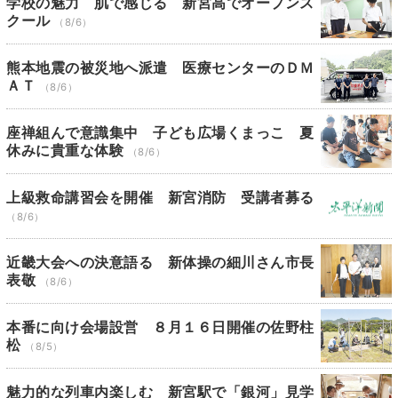
学校の魅力 肌で感じる 新宮高でオープンス
クール
（8/6）
熊本地震の被災地へ派遣 医療センターのＤＭ
ＡＴ
（8/6）
座禅組んで意識集中 子ども広場くまっこ 夏
休みに貴重な体験
（8/6）
上級救命講習会を開催 新宮消防 受講者募る
（8/6）
近畿大会への決意語る 新体操の細川さん市長
表敬
（8/6）
本番に向け会場設営 ８月１６日開催の佐野柱
松
（8/5）
魅力的な列車内楽しむ 新宮駅で「銀河」見学