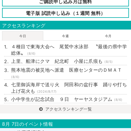
ご購読申し込み月は無料
電子版 試読申し込み（１週間 無料）
アクセスランキング
今日
今週
今月
４種目で東海大会へ 尾鷲中水泳部 〝最後の県中学
総体〟
(8/6)
上里、船津にクマ 紀北町 小屋に爪痕も
(8/5)
熊本地震の被災地へ派遣 医療センターのＤＭＡＴ
(8/6)
七里御浜海岸で送り火 阿田和の盆行事 踊りや打ち
上げ花火も
(2024/8/17)
小中学生が記念試合 ９日 ヤーヤスタジアム
(8/6)
アクセスランキング一覧
8月 7日のイベント情報