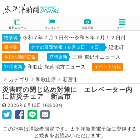
最新ニュース
ランキング
掲載写真
メニュー
令和７年７月１日付〜令和８年７月１２日付
物故者
紀北町
麺特集
クマの目撃情報（８月３日、４日）
三重 東紀州ニュース
本日の新聞広告
17時更新
和歌山 紀南地方ニュース
17時更新
イベント情報
カテゴリ
和歌山県
新宮市
災害時の閉じ込め対策に エレベーター内
に防災チェア 新宮市
2026年6月13日
16時00分
この記事は購読者限定です。太平洋新聞電子版に登録する
と続きをお読みいただけます。