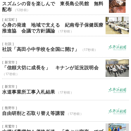
スズムシの音を楽しんで 東長島公民館 無料
配布
（12秒前）
[ 紀宝町 ]
心身の発達 地域で支える 紀南母子保健医療
推進協 会議で方針議論
（17秒前）
[ 社説 ]
社説「高田小中学校を全国に開け」
（17秒前）
[ 新宮市 ]
「信頼大切に成長を」 キナンが近況説明会
（17秒前）
[ 新宮市 ]
水道事業所工事入札結果
（17秒前）
[ 熊野市 ]
自由研削と石取り替え等講習
（17秒前）
[ 尾鷲市 ]