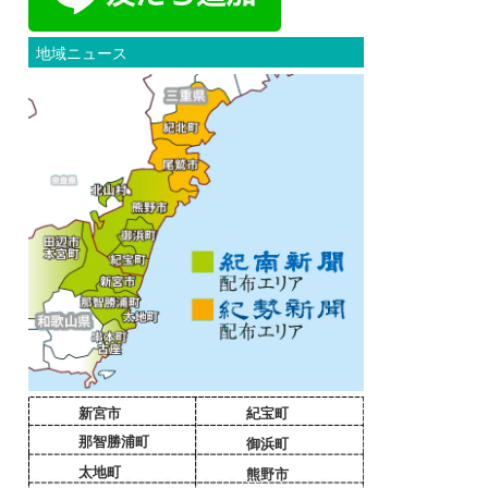
地域ニュース
新宮市
紀宝町
那智勝浦町
御浜町
太地町
熊野市