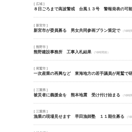
[ 広域 ]
８日ごろまで高波警戒 台風１３号 警報発表の可
[ 新宮市 ]
新宮市が委員募る 男女共同参画プラン策定で
（16時
[ 熊野市 ]
熊野建設事務所 工事入札結果
（16時間前）
[ 尾鷲市 ]
一次産業の再興など 東海地方の若手議員が尾鷲で
[ 三重県 ]
被災者に義援金を 熊本地震 受け付け始まる
（16時
[ 三重県 ]
漁業の現場見せます 早田漁師塾 １１期生募る
（1