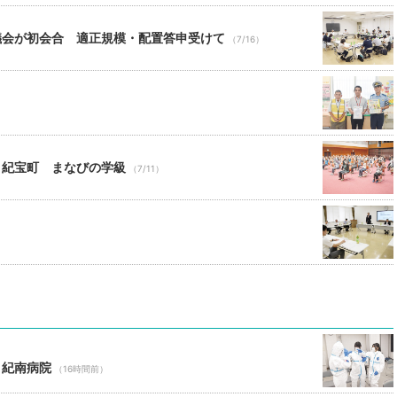
議会が初会合 適正規模・配置答申受けて
（7/16）
）
 紀宝町 まなびの学級
（7/11）
 紀南病院
（16時間前）