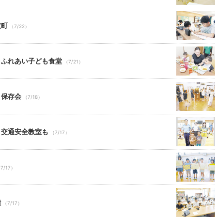
宝町
（7/22）
 ふれあい子ども食堂
（7/21）
り保存会
（7/18）
 交通安全教室も
（7/17）
7/17）
鐘
（7/17）