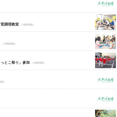
食育調理教室
（16時間前）
り
（16時間前）
ょっとこ祭り」参加
（16時間前）
間前）