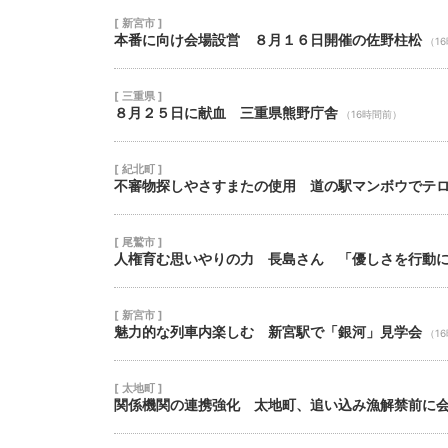
[ 新宮市 ]
本番に向け会場設営 ８月１６日開催の佐野柱松
（1
[ 三重県 ]
８月２５日に献血 三重県熊野庁舎
（16時間前）
[ 紀北町 ]
不審物探しやさすまたの使用 道の駅マンボウでテ
[ 尾鷲市 ]
人権育む思いやりの力 長島さん 「優しさを行動
[ 新宮市 ]
魅力的な列車内楽しむ 新宮駅で「銀河」見学会
（1
[ 太地町 ]
関係機関の連携強化 太地町、追い込み漁解禁前に