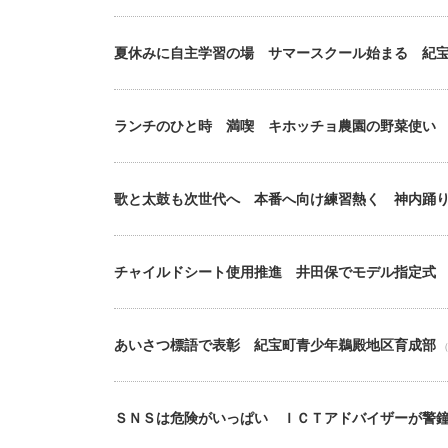
夏休みに自主学習の場 サマースクール始まる 紀
ランチのひと時 満喫 キホッチョ農園の野菜使い
歌と太鼓も次世代へ 本番へ向け練習熱く 神内踊
チャイルドシート使用推進 井田保でモデル指定式
あいさつ標語で表彰 紀宝町青少年鵜殿地区育成部
（
ＳＮＳは危険がいっぱい ＩＣＴアドバイザーが警