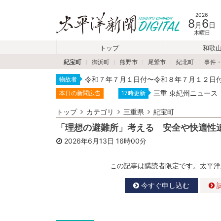
2026
8
6
月
日
木曜日
トップ
和歌
紀宝町
御浜町
熊野市
尾鷲市
紀北町
事件
令和７年７月１日付〜令和８年７月１２日
物故者
三重 東紀州ニュース
本日の新聞広告
17時更新
トップ
カテゴリ
三重県
紀宝町
「理想の避難所」考える 安全や快適性
2026年6月13日
16時00分
この記事は購読者限定です。太平洋
今すぐ申し込む