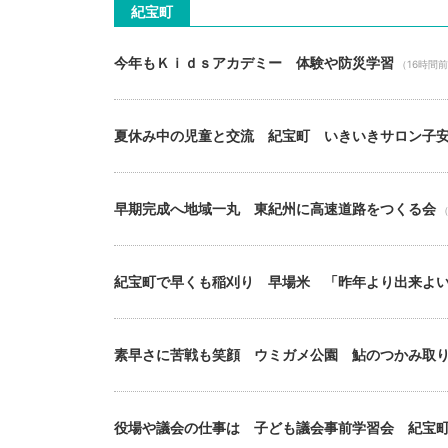
紀宝町
今年もＫｉｄｓアカデミー 体験や防災学習
（16時間
夏休み中の児童と交流 紀宝町 いきいきサロン子
早期完成へ地域一丸 東紀州に高速道路をつくる会
（
紀宝町で早くも稲刈り 早場米 「昨年より出来よ
素早さに苦戦も笑顔 ウミガメ公園 鮎のつかみ取
役場や議会の仕事は 子ども議会事前学習会 紀宝