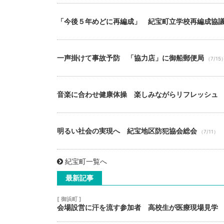
「今後５年めどに再編成」 紀宝町立学校再編成協
一声掛けて事故予防 「協力店」に御船郵便局
（7/15
音楽に合わせ健康体操 楽しみながらリフレッシュ
明るい社会の実現へ 紀宝地区防犯協会総会
（7/11）
紀宝町一覧へ
最新記事
[ 御浜町 ]
会場設営に汗を流す参加者 高校生が医療現場見学