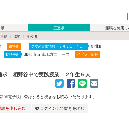
山県
三重県
頑張るお店 
・事故
選挙
その他
付
紀北町
麺特集
クマの目撃情報（８月３日、４日）
和歌山 紀南地方ニュース
17時更新
イベント情報
追求 相野谷中で実践授業 ２年生６人
新聞電子版に登録すると続きをお読みいただけます。
試読を申し込む
ログインして続きを読む