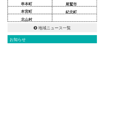
串本町
尾鷲市
本宮町
紀北町
北山村
地域ニュース一覧
お知らせ