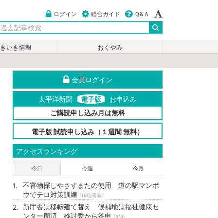
ログイン
総合ガイド
Ｑ&Ａ
いきいき情報
おくやみ
会員ログイン
太平洋新聞
電子版
お申込み
ご購読申し込み月は無料
電子版 試読申し込み（１週間 無料）
アクセスランキング
今日
今週
今月
不審物探しやさすまたの使用 道の駅マンボ
ウでテロ対策訓練
(16時間前)
新庁舎は移転建て替え 候補地は福祉健康セ
ンター周辺 検討委から答申
(8/4)