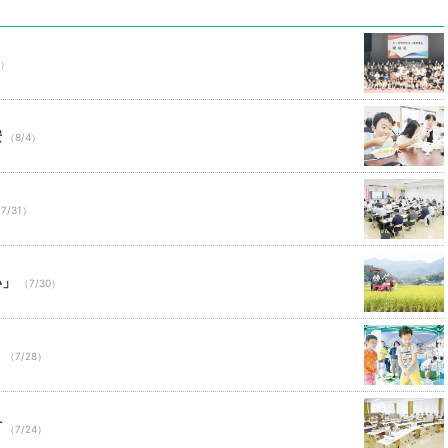
前）
安
（8/4）
7/31）
い」
（7/30）
り
（7/28）
町
（7/24）