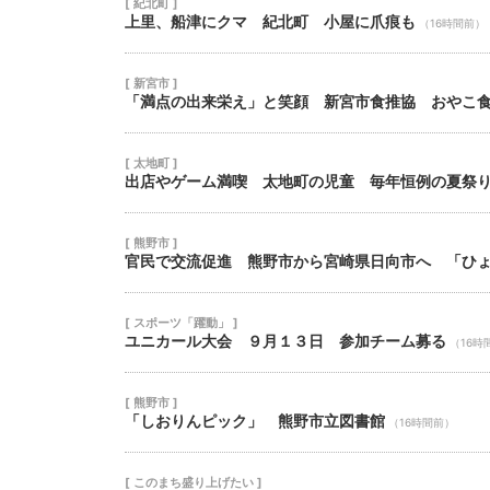
[ 紀北町 ]
上里、船津にクマ 紀北町 小屋に爪痕も
（16時間前）
[ 新宮市 ]
「満点の出来栄え」と笑顔 新宮市食推協 おやこ
[ 太地町 ]
出店やゲーム満喫 太地町の児童 毎年恒例の夏祭
[ 熊野市 ]
官民で交流促進 熊野市から宮崎県日向市へ 「ひ
[ スポーツ「躍動」 ]
ユニカール大会 ９月１３日 参加チーム募る
（16時
[ 熊野市 ]
「しおりんピック」 熊野市立図書館
（16時間前）
[ このまち盛り上げたい ]