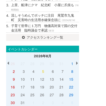
上里、船津にクマ 紀北町 小屋に爪痕も
(16
時間前)
流しそうめんでボッチに注目 尾鷲市九鬼
町 災害時の生活用水確保念頭に
(2024/8/14)
子育て世帯に１万円 物価高対策で国の交付
金活用 臨時議会で承認
(8/3)
アクセスランキング一覧
イベントカレンダー
2026年8月
26
27
28
29
30
31
1
2
3
4
5
6
7
8
9
10
11
12
13
14
15
16
17
18
19
20
21
22
23
24
25
26
27
28
29
30
31
1
2
3
4
5