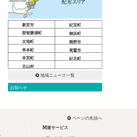
新宮市
紀宝町
那智勝浦町
御浜町
太地町
熊野市
串本町
尾鷲市
本宮町
紀北町
北山村
地域ニュース一覧
お知らせ
ページの先頭へ
関連サービス
て