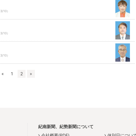
/3/10）
/3/10）
/3/10）
«
1
2
»
紀南新聞、紀勢新聞について
会社概要(PDF)
休刊日につい