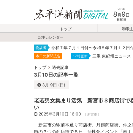
2026
8
9
月
日
日曜日
トップ
和歌
記事カレンダー
令和７年７月１日付〜令和８年７月１２日
物故者
三重 東紀州ニュース
本日の新聞広告
17時更新
トップ
過去記事
3月10日の記事一覧
3月
9日 (日)
3月
2025
老若男女集まり活気 新宮市３商店街で
日
月
火
い
23
24
25
2025年3月10日 16:00
[ 新宮市 ]
2
3
4
新宮市の駅前本通り商店街、丹鶴商店街、仲之
街の３つの商店街で８日、活性化イベント「春よ
9
10
11