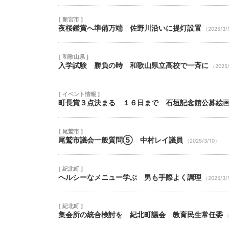
[ 新宮市 ]
夜桜鑑賞へ準備万端 佐野川沿いに提灯設置
（2025/3/
[ 和歌山県 ]
入学試験 勝負の時 和歌山県立高校で一斉に
（2025
[ イベント情報 ]
町長賞３点決まる １６日まで 石垣記念館公募絵
[ 尾鷲市 ]
尾鷲市議会一般質問⑤ 中村レイ議員
（2025/3/10）
[ 紀北町 ]
ヘルシーなメニュー学ぶ 男も手際よく調理
（2025/3/
[ 紀北町 ]
集会所の統合検討を 紀北町議会 教育民生常任委
（