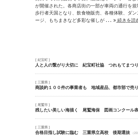
が開催された。各商店街の一部が車両の通行を規
16
17
18
歩行者天国となり、飲食物販売、各種体験、ダン
...
23
24
25
ージ、もちまきなど多彩な催しが
続きを読
30
31
1
[ 紀宝町 ]
人と人の繋がり大切に 紀宝町社協 つれもてまつ
[ 三重県 ]
商談約１００件の事業者も 地域産品、都市部で売
[ 尾鷲市 ]
残したい美しい海描く 尾鷲海保 図画コンクール
[ 三重県 ]
合格目指し試験に臨む 三重県立高校 後期選抜
（20