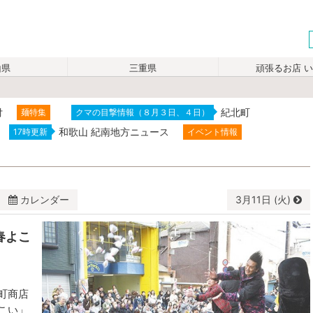
山県
三重県
頑張るお店 
付
紀北町
麺特集
クマの目撃情報（８月３日、４日）
和歌山 紀南地方ニュース
17時更新
イベント情報
カレンダー
3月
11日 (火)
春よこ
水
木
金
土
26
27
28
1
5
6
7
8
町商店
こい」
12
13
14
15