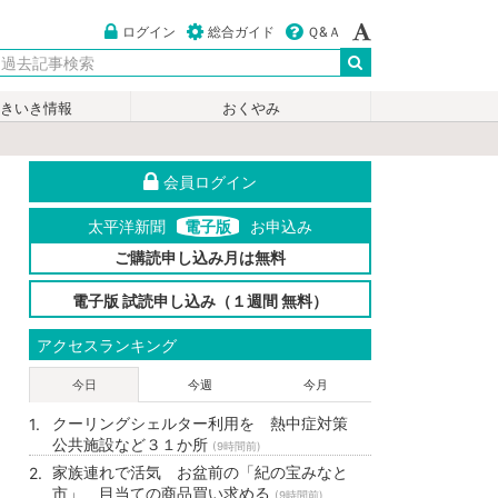
ログイン
総合ガイド
Ｑ&Ａ
いきいき情報
おくやみ
会員ログイン
太平洋新聞
電子版
お申込み
ご購読申し込み月は無料
電子版 試読申し込み（１週間 無料）
アクセスランキング
今日
今週
今月
クーリングシェルター利用を 熱中症対策
公共施設など３１か所
(9時間前)
家族連れで活気 お盆前の「紀の宝みなと
市」 目当ての商品買い求める
(9時間前)