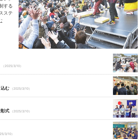
制する
19
20
21
22
スステ
26
27
28
29
む
2
3
4
5
り
（2025/3/10）
り込む
（2025/3/10）
表彰式
（2025/3/10）
25/3/10）