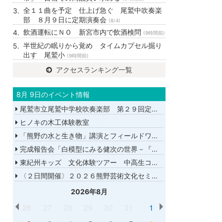
全１１曲を予定 仕上げ急ぐ 尾鷲中吹奏楽
部 ８月９日に定期演奏会
(8/4)
飲酒運転にＮＯ 新宮市内で飲酒検問
(9時間前)
半世紀の眠りから覚め タイムカプセル掘り
出す 尾鷲小
(9時間前)
アクセスランキング一覧
8月 9日のイベント情報
尾鷲市立尾鷲中学校吹奏楽部 第２９回定期演奏会
ヒノキの木工体験教室
「熊野の水と生き物」講演とフィールドワーク
完成報告会「白模型にみる健次の世界－『千年の愉楽』『奇蹟』より－」
東紀州キッズ 文化体験ツアー 中高生コース
〈２日間開催〉２０２６熊野芸術文化セミナー
2026年8月
26
27
28
29
30
31
1