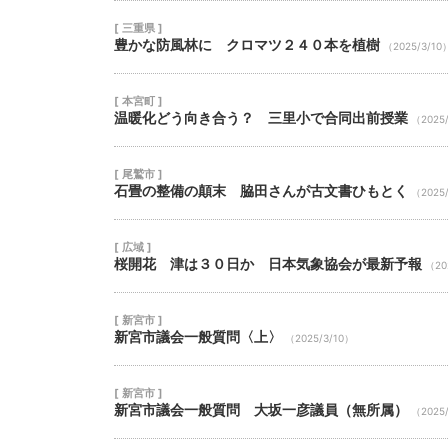
[ 三重県 ]
豊かな防風林に クロマツ２４０本を植樹
（2025/3/10
[ 本宮町 ]
温暖化どう向き合う？ 三里小で合同出前授業
（2025
[ 尾鷲市 ]
石畳の整備の顛末 脇田さんが古文書ひもとく
（2025
[ 広域 ]
桜開花 津は３０日か 日本気象協会が最新予報
（20
[ 新宮市 ]
新宮市議会一般質問〈上〉
（2025/3/10）
[ 新宮市 ]
新宮市議会一般質問 大坂一彦議員（無所属）
（2025