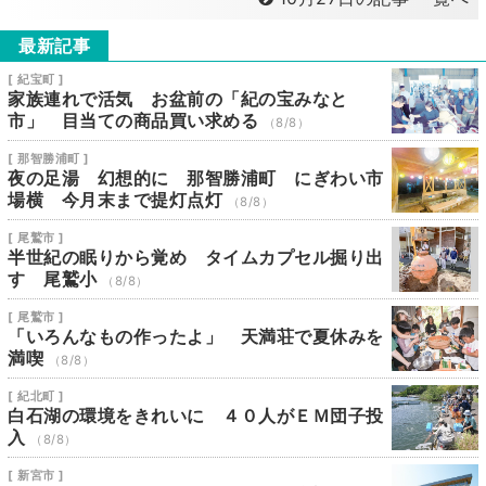
最新記事
[ 紀宝町 ]
家族連れで活気 お盆前の「紀の宝みなと
市」 目当ての商品買い求める
（8/8）
[ 那智勝浦町 ]
夜の足湯 幻想的に 那智勝浦町 にぎわい市
場横 今月末まで提灯点灯
（8/8）
[ 尾鷲市 ]
半世紀の眠りから覚め タイムカプセル掘り出
す 尾鷲小
（8/8）
[ 尾鷲市 ]
「いろんなもの作ったよ」 天満荘で夏休みを
満喫
（8/8）
[ 紀北町 ]
白石湖の環境をきれいに ４０人がＥＭ団子投
入
（8/8）
[ 新宮市 ]