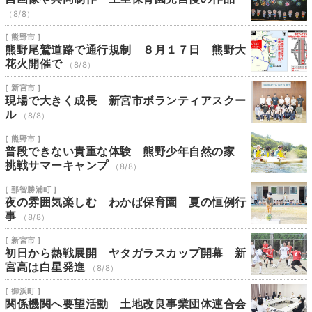
（8/8）
[ 熊野市 ]
熊野尾鷲道路で通行規制 ８月１７日 熊野大
花火開催で
（8/8）
[ 新宮市 ]
現場で大きく成長 新宮市ボランティアスクー
ル
（8/8）
[ 熊野市 ]
普段できない貴重な体験 熊野少年自然の家
挑戦サマーキャンプ
（8/8）
[ 那智勝浦町 ]
夜の雰囲気楽しむ わかば保育園 夏の恒例行
事
（8/8）
[ 新宮市 ]
初日から熱戦展開 ヤタガラスカップ開幕 新
宮高は白星発進
（8/8）
[ 御浜町 ]
関係機関へ要望活動 土地改良事業団体連合会