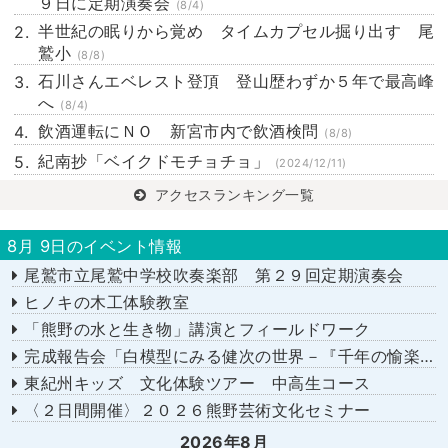
９日に定期演奏会
(8/4)
半世紀の眠りから覚め タイムカプセル掘り出す 尾
鷲小
(8/8)
石川さんエベレスト登頂 登山歴わずか５年で最高峰
へ
(8/4)
飲酒運転にＮＯ 新宮市内で飲酒検問
(8/8)
紀南抄「ベイクドモチョチョ」
(2024/12/11)
アクセスランキング一覧
8月 9日のイベント情報
尾鷲市立尾鷲中学校吹奏楽部 第２９回定期演奏会
ヒノキの木工体験教室
「熊野の水と生き物」講演とフィールドワーク
完成報告会「白模型にみる健次の世界－『千年の愉楽』『奇蹟』より－」
東紀州キッズ 文化体験ツアー 中高生コース
〈２日間開催〉２０２６熊野芸術文化セミナー
2026年8月