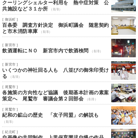
クーリングシェルター利用を 熱中症対策 公
共施設など３１か所
（8/8）
[ 御浜町 ]
百条委 調査方針決定 御浜町議会 随意契約
と市木消防車庫
（8/8）
[ 新宮市 ]
飲酒運転にＮＯ 新宮市内で飲酒検問
（8/8）
[ 新宮市 ]
いくつかの神社回る人も 八並びの御朱印受け
る
（8/8）
[ 尾鷲市 ]
各施策の方向性など協議 後期基本計画の素案
策定へ 尾鷲市 審議会第２回部会
（8/8）
[ 尾鷲市 ]
紀和の鉱山の歴史 「友子同盟」の解説も
（8/8）
[ 紀北町 ]
自画像や共同制作 上里保育園児自慢の作品