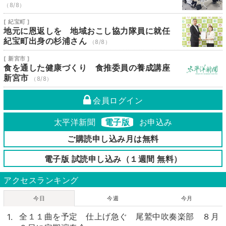
（8/8）
[ 紀宝町 ]
地元に恩返しを 地域おこし協力隊員に就任
紀宝町出身の杉浦さん
（8/8）
[ 新宮市 ]
食を通した健康づくり 食推委員の養成講座
新宮市
（8/8）
会員ログイン
太平洋新聞
電子版
お申込み
ご購読申し込み月は無料
電子版 試読申し込み（１週間 無料）
アクセスランキング
今日
今週
今月
全１１曲を予定 仕上げ急ぐ 尾鷲中吹奏楽部 ８月