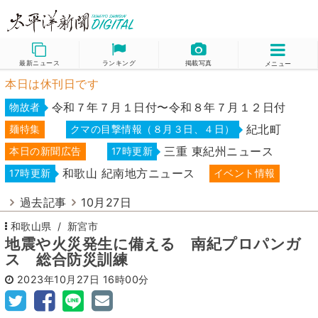
最新ニュース
ランキング
掲載写真
メニュー
本日は休刊日です
令和７年７月１日付〜令和８年７月１２日付
物故者
紀北町
麺特集
クマの目撃情報（８月３日、４日）
三重 東紀州ニュース
本日の新聞広告
17時更新
和歌山 紀南地方ニュース
17時更新
イベント情報
過去記事
10月27日
和歌山県
新宮市
地震や火災発生に備える 南紀プロパンガ
ス 総合防災訓練
2023年10月27日
16時00分