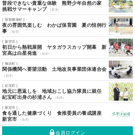
普段できない貴重な体験 熊野少年自然の家
挑戦サマーキャンプ
（8/8）
[ 那智勝浦町 ]
夜の雰囲気楽しむ わかば保育園 夏の恒例行
事
（8/8）
[ 新宮市 ]
初日から熱戦展開 ヤタガラスカップ開幕 新
宮高は白星発進
（8/8）
[ 御浜町 ]
関係機関へ要望活動 土地改良事業団体連合会
（8/8）
[ 紀宝町 ]
地元に恩返しを 地域おこし協力隊員に就任
紀宝町出身の杉浦さん
（8/8）
[ 新宮市 ]
食を通した健康づくり 食推委員の養成講座
新宮市
（8/8）
会員ログイン