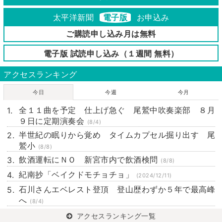
太平洋新聞
電子版
お申込み
ご購読申し込み月は無料
電子版 試読申し込み（１週間 無料）
アクセスランキング
今日
今週
今月
全１１曲を予定 仕上げ急ぐ 尾鷲中吹奏楽部 ８月
９日に定期演奏会
(8/4)
半世紀の眠りから覚め タイムカプセル掘り出す 尾
鷲小
(8/8)
飲酒運転にＮＯ 新宮市内で飲酒検問
(8/8)
紀南抄「ベイクドモチョチョ」
(2024/12/11)
石川さんエベレスト登頂 登山歴わずか５年で最高峰
へ
(8/4)
アクセスランキング一覧