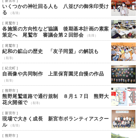
[ 新宮市 ]
いくつかの神社回る人も 八並びの御朱印受け
る
（8/8）
[ 尾鷲市 ]
各施策の方向性など協議 後期基本計画の素案
策定へ 尾鷲市 審議会第２回部会
（8/8）
[ 尾鷲市 ]
紀和の鉱山の歴史 「友子同盟」の解説も
（8/8）
[ 紀北町 ]
自画像や共同制作 上里保育園児自慢の作品
（8/8）
[ 熊野市 ]
熊野尾鷲道路で通行規制 ８月１７日 熊野大
花火開催で
（8/8）
[ 新宮市 ]
現場で大きく成長 新宮市ボランティアスクー
ル
（8/8）
[ 熊野市 ]