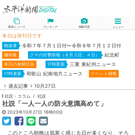
最新ニュース
ランキング
掲載写真
メニュー
本日は休刊日です
令和７年７月１日付〜令和８年７月１２日付
物故者
紀北町
麺特集
クマの目撃情報（８月３日、４日）
三重 東紀州ニュース
本日の新聞広告
17時更新
和歌山 紀南地方ニュース
17時更新
イベント情報
過去記事
10月27日
社説・コラム
社説
社説「一人一人の防火意識高めて」
2023年10月27日
16時00分
このところ朝晩は肌寒く感じる日が多くなり、そろ