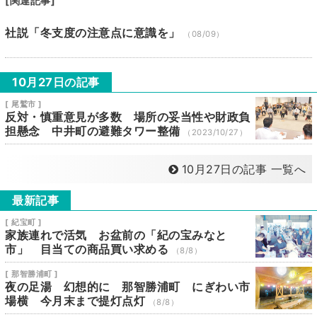
[関連記事]
社説「冬支度の注意点に意識を」
（08/09）
10月27日の記事
[ 尾鷲市 ]
反対・慎重意見が多数 場所の妥当性や財政負
担懸念 中井町の避難タワー整備
（2023/10/27）
10月27日の記事 一覧へ
最新記事
[ 紀宝町 ]
家族連れで活気 お盆前の「紀の宝みなと
市」 目当ての商品買い求める
（8/8）
[ 那智勝浦町 ]
夜の足湯 幻想的に 那智勝浦町 にぎわい市
場横 今月末まで提灯点灯
（8/8）