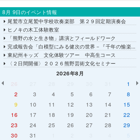
8月 9日のイベント情報
尾鷲市立尾鷲中学校吹奏楽部 第２９回定期演奏会
ヒノキの木工体験教室
「熊野の水と生き物」講演とフィールドワーク
完成報告会「白模型にみる健次の世界－『千年の愉楽』『奇蹟』より－」
東紀州キッズ 文化体験ツアー 中高生コース
〈２日間開催〉２０２６熊野芸術文化セミナー
2026年8月
26
27
28
29
30
31
1
2
3
4
5
6
7
8
9
10
11
12
13
14
15
16
17
18
19
20
21
22
23
24
25
26
27
28
29
30
31
1
2
3
4
5