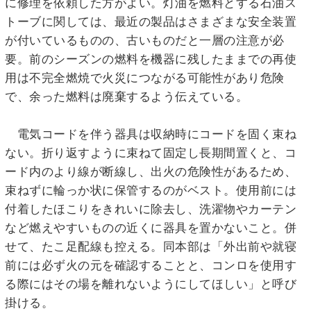
に修理を依頼した方がよい。灯油を燃料とする石油ス
トーブに関しては、最近の製品はさまざまな安全装置
が付いているものの、古いものだと一層の注意が必
要。前のシーズンの燃料を機器に残したままでの再使
用は不完全燃焼で火災につながる可能性があり危険
で、余った燃料は廃棄するよう伝えている。
電気コードを伴う器具は収納時にコードを固く束ね
ない。折り返すように束ねて固定し長期間置くと、コ
ード内のより線が断線し、出火の危険性があるため、
束ねずに輪っか状に保管するのがベスト。使用前には
付着したほこりをきれいに除去し、洗濯物やカーテン
など燃えやすいものの近くに器具を置かないこと。併
せて、たこ足配線も控える。同本部は「外出前や就寝
前には必ず火の元を確認することと、コンロを使用す
る際にはその場を離れないようにしてほしい」と呼び
掛ける。