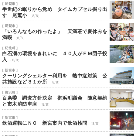
[ 尾鷲市 ]
半世紀の眠りから覚め タイムカプセル掘り出
す 尾鷲小
（8/8）
[ 尾鷲市 ]
「いろんなもの作ったよ」 天満荘で夏休みを
満喫
（8/8）
[ 紀北町 ]
白石湖の環境をきれいに ４０人がＥＭ団子投
入
（8/8）
[ 新宮市 ]
クーリングシェルター利用を 熱中症対策 公
共施設など３１か所
（8/8）
[ 御浜町 ]
百条委 調査方針決定 御浜町議会 随意契約
と市木消防車庫
（8/8）
[ 新宮市 ]
飲酒運転にＮＯ 新宮市内で飲酒検問
（8/8）