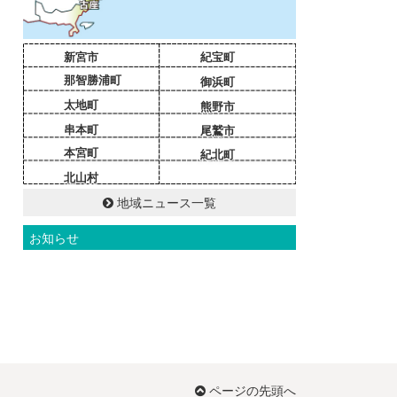
新宮市
紀宝町
那智勝浦町
御浜町
太地町
熊野市
串本町
尾鷲市
本宮町
紀北町
北山村
地域ニュース一覧
お知らせ
ページの先頭へ