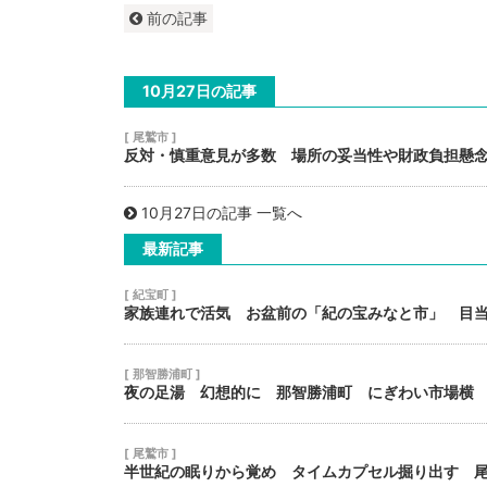
前の記事
10月27日の記事
[ 尾鷲市 ]
反対・慎重意見が多数 場所の妥当性や財政負担懸
10月27日の記事 一覧へ
最新記事
[ 紀宝町 ]
家族連れで活気 お盆前の「紀の宝みなと市」 目
[ 那智勝浦町 ]
夜の足湯 幻想的に 那智勝浦町 にぎわい市場横
[ 尾鷲市 ]
半世紀の眠りから覚め タイムカプセル掘り出す 