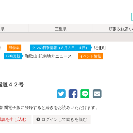
山県
三重県
頑張るお店 
付
紀北町
麺特集
クマの目撃情報（８月３日、４日）
和歌山 紀南地方ニュース
17時更新
イベント情報
国道４２号
新聞電子版に登録すると続きをお読みいただけます。
試読を申し込む
ログインして続きを読む