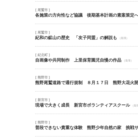
[ 尾鷲市 ]
各施策の方向性など協議 後期基本計画の素案策定
[ 尾鷲市 ]
紀和の鉱山の歴史 「友子同盟」の解説も
（8/8）
[ 紀北町 ]
自画像や共同制作 上里保育園児自慢の作品
（8/8）
[ 熊野市 ]
熊野尾鷲道路で通行規制 ８月１７日 熊野大花火
[ 新宮市 ]
現場で大きく成長 新宮市ボランティアスクール
（8/
[ 熊野市 ]
普段できない貴重な体験 熊野少年自然の家 挑戦