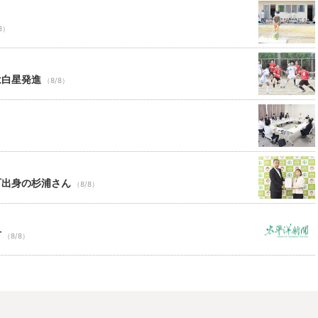
8）
は白星発進
（8/8）
町出身の杉浦さん
（8/8）
市
（8/8）