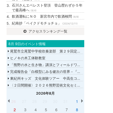
石川さんエベレスト登頂 登山歴わずか５年
で最高峰へ
(8/4)
飲酒運転にＮＯ 新宮市内で飲酒検問
(8/8)
紀南抄「ベイクドモチョチョ」
(2024/12/11)
アクセスランキング一覧
8月 9日のイベント情報
尾鷲市立尾鷲中学校吹奏楽部 第２９回定期演奏会
ヒノキの木工体験教室
「熊野の水と生き物」講演とフィールドワーク
完成報告会「白模型にみる健次の世界－『千年の愉楽』『奇蹟』より－」
東紀州キッズ 文化体験ツアー 中高生コース
〈２日間開催〉２０２６熊野芸術文化セミナー
2026年8月
26
27
28
29
30
31
1
2
3
4
5
6
7
8