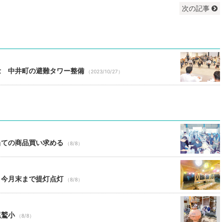
次の記事
念 中井町の避難タワー整備
（2023/10/27）
当ての商品買い求める
（8/8）
 今月末まで提灯点灯
（8/8）
尾鷲小
（8/8）