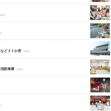
8/8）
8）
設など３１か所
（8/8）
木消防車庫
（8/8）
8）