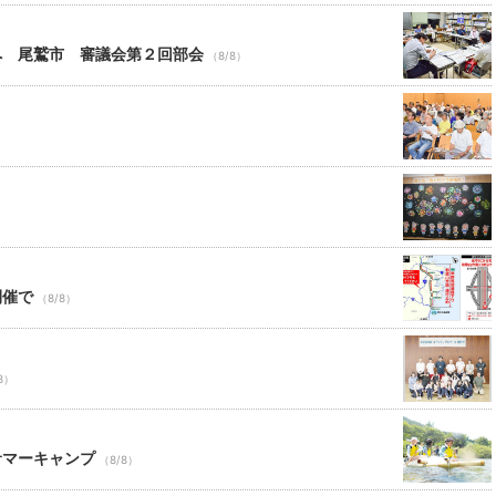
へ 尾鷲市 審議会第２回部会
（8/8）
開催で
（8/8）
8）
サマーキャンプ
（8/8）