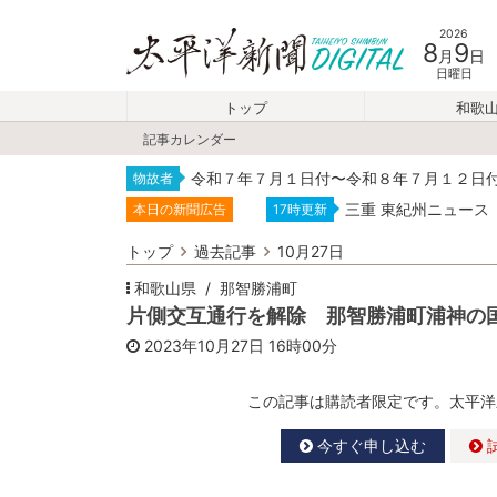
2026
8
9
月
日
日曜日
トップ
和歌
記事カレンダー
令和７年７月１日付〜令和８年７月１２日
物故者
三重 東紀州ニュース
本日の新聞広告
17時更新
トップ
過去記事
10月27日
和歌山県
那智勝浦町
片側交互通行を解除 那智勝浦町浦神の
2023年10月27日
16時00分
この記事は購読者限定です。太平洋
今すぐ申し込む