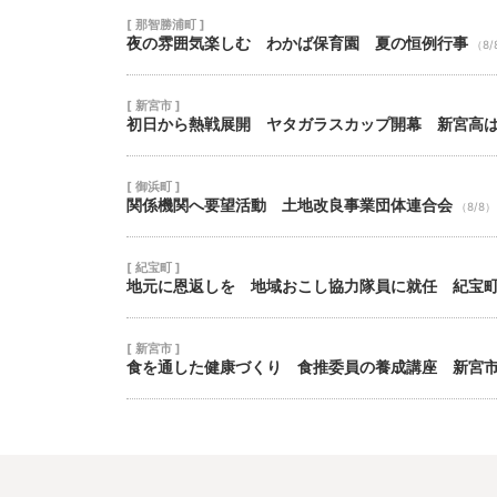
[ 那智勝浦町 ]
夜の雰囲気楽しむ わかば保育園 夏の恒例行事
（8/
[ 新宮市 ]
初日から熱戦展開 ヤタガラスカップ開幕 新宮高
[ 御浜町 ]
関係機関へ要望活動 土地改良事業団体連合会
（8/8）
[ 紀宝町 ]
地元に恩返しを 地域おこし協力隊員に就任 紀宝
[ 新宮市 ]
食を通した健康づくり 食推委員の養成講座 新宮