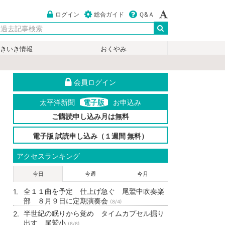
ログイン
総合ガイド
Ｑ&Ａ
いきいき情報
おくやみ
会員ログイン
太平洋新聞
電子版
お申込み
ご購読申し込み月は無料
電子版 試読申し込み（１週間 無料）
アクセスランキング
今日
今週
今月
全１１曲を予定 仕上げ急ぐ 尾鷲中吹奏楽
部 ８月９日に定期演奏会
(8/4)
半世紀の眠りから覚め タイムカプセル掘り
出す 尾鷲小
(8/8)