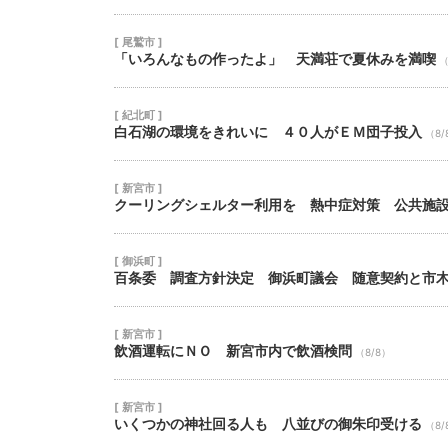
[ 尾鷲市 ]
「いろんなもの作ったよ」 天満荘で夏休みを満喫
（
[ 紀北町 ]
白石湖の環境をきれいに ４０人がＥＭ団子投入
（8/
[ 新宮市 ]
クーリングシェルター利用を 熱中症対策 公共施
[ 御浜町 ]
百条委 調査方針決定 御浜町議会 随意契約と市
[ 新宮市 ]
飲酒運転にＮＯ 新宮市内で飲酒検問
（8/8）
[ 新宮市 ]
いくつかの神社回る人も 八並びの御朱印受ける
（8/