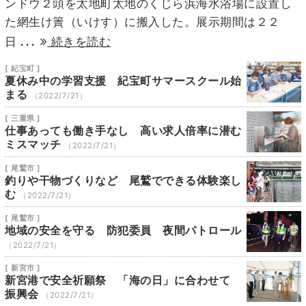
ンドウ２頭を太地町太地のくじら浜海水浴場に設置し
た網生け簀（いけす）に搬入した。展示期間は２２
...
日
続きを読む
[ 紀宝町 ]
夏休み中の学習支援 紀宝町サマースクール始
まる
（2022/7/21）
[ 三重県 ]
仕事あっても働き手なし 高い求人倍率に潜む
ミスマッチ
（2022/7/21）
[ 尾鷲市 ]
釣りや干物づくりなど 尾鷲でできる体験楽し
む
（2022/7/21）
[ 尾鷲市 ]
地域の安全を守る 防犯委員 夜間パトロール
（2022/7/21）
[ 新宮市 ]
新宮港で安全祈願祭 「海の日」に合わせて
振興会
（2022/7/21）