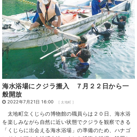
3
4
5
6
7
8
9
10
11
12
13
14
15
16
17
18
19
20
21
22
23
24
25
26
27
28
29
30
31
1
2
3
4
5
6
海水浴場にクジラ搬入 ７月２２日から一
般開放
2022年7月21日 16:00
[ 太地町 ]
太地町立くじらの博物館の職員らは２０日、海水浴
を楽しみながら自然に近い状態でクジラを観察できる
「くじらに出会える海水浴場」の準備のため、ハナゴ