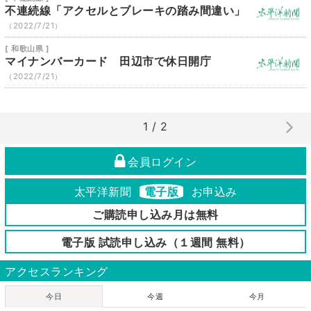
不連続線「アクセルとブレーキの踏み間違い」
（2022/7/21）
[ 和歌山県 ]
マイナンバーカード 田辺市で休日開庁
（2022/7/21）
1 / 2
会員ログイン
太平洋新聞
電子版
お申込み
ご購読申し込み月は無料
電子版 試読申し込み（１週間 無料）
アクセスランキング
今日
今週
今月