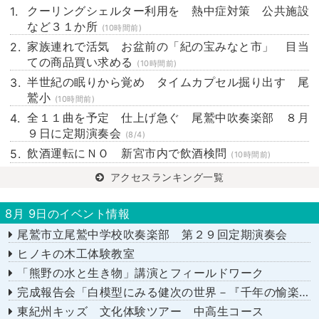
クーリングシェルター利用を 熱中症対策 公共施設
など３１か所
(10時間前)
家族連れで活気 お盆前の「紀の宝みなと市」 目当
ての商品買い求める
(10時間前)
半世紀の眠りから覚め タイムカプセル掘り出す 尾
鷲小
(10時間前)
全１１曲を予定 仕上げ急ぐ 尾鷲中吹奏楽部 ８月
９日に定期演奏会
(8/4)
飲酒運転にＮＯ 新宮市内で飲酒検問
(10時間前)
アクセスランキング一覧
8月 9日のイベント情報
尾鷲市立尾鷲中学校吹奏楽部 第２９回定期演奏会
ヒノキの木工体験教室
「熊野の水と生き物」講演とフィールドワーク
完成報告会「白模型にみる健次の世界－『千年の愉楽』『奇蹟』より－」
東紀州キッズ 文化体験ツアー 中高生コース