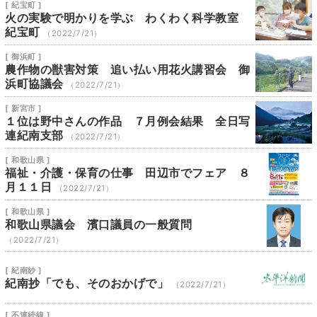
[ 紀宝町 ]
火の実験で明かりを学ぶ わくわく科学教室
紀宝町
（2022/7/21）
[ 御浜町 ]
農作物の獣害対策 追い払い用花火講習会 御
浜町協議会
（2022/7/21）
[ 新宮市 ]
１位は野中さんの作品 ７月例会結果 全日写
連紀南支部
（2022/7/21）
[ 和歌山県 ]
福祉・介護・保育の仕事 田辺市でフェア ８
月１１日
（2022/7/21）
[ 和歌山県 ]
和歌山県議会 濱口議員の一般質問
（2022/7/21）
[ 紀南紗 ]
紀南抄「でも、そのおかげで」
（2022/7/21）
[ 不連続線 ]