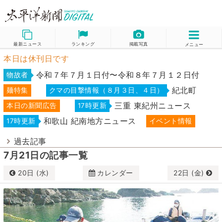
最新ニュース
ランキング
掲載写真
メニュー
本日は休刊日です
令和７年７月１日付〜令和８年７月１２日付
物故者
紀北町
麺特集
クマの目撃情報（８月３日、４日）
三重 東紀州ニュース
本日の新聞広告
17時更新
和歌山 紀南地方ニュース
17時更新
イベント情報
過去記事
7月21日の記事一覧
20日 (水)
カレンダー
22日 (金)
7月
2022
日
月
火
水
木
金
土
26
27
28
29
30
1
2