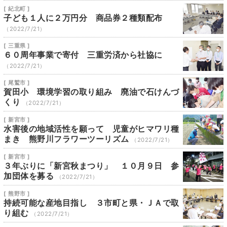
[ 紀北町 ]
子ども１人に２万円分 商品券２種類配布
（2022/7/21）
[ 三重県 ]
６０周年事業で寄付 三重労済から社協に
（2022/7/21）
[ 尾鷲市 ]
賀田小 環境学習の取り組み 廃油で石けんづ
くり
（2022/7/21）
[ 新宮市 ]
水害後の地域活性を願って 児童がヒマワリ種
まき 熊野川フラワーツーリズム
（2022/7/21）
[ 新宮市 ]
３年ぶりに「新宮秋まつり」 １０月９日 参
加団体を募る
（2022/7/21）
[ 熊野市 ]
持続可能な産地目指し ３市町と県・ＪＡで取
り組む
（2022/7/21）