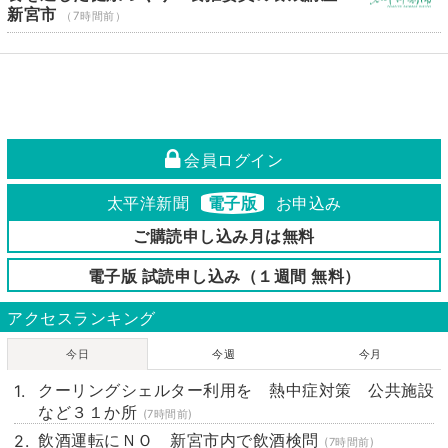
新宮市
（7時間前）
会員ログイン
太平洋新聞
電子版
お申込み
ご購読申し込み月は無料
電子版 試読申し込み（１週間 無料）
アクセスランキング
今日
今週
今月
クーリングシェルター利用を 熱中症対策 公共施設
など３１か所
(7時間前)
飲酒運転にＮＯ 新宮市内で飲酒検問
(7時間前)