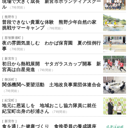
現場で大きく成長 新宮市ボランティアスクー
ル
（7時間前）
[ 熊野市 ]
普段できない貴重な体験 熊野少年自然の家
挑戦サマーキャンプ
（7時間前）
[ 那智勝浦町 ]
夜の雰囲気楽しむ わかば保育園 夏の恒例行
事
（7時間前）
[ 新宮市 ]
初日から熱戦展開 ヤタガラスカップ開幕 新
宮高は白星発進
（7時間前）
[ 御浜町 ]
関係機関へ要望活動 土地改良事業団体連合会
（7時間前）
[ 紀宝町 ]
地元に恩返しを 地域おこし協力隊員に就任
紀宝町出身の杉浦さん
（7時間前）
[ 新宮市 ]
食を通した健康づくり 食推委員の養成講座