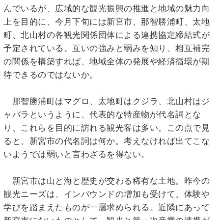
んでいるが、広域的な観光振興の推進と地域の魅力向
上を目的に、今月下旬には新宮市、那智勝浦町、太地
町、北山村の各観光関係団体による連携協定締結式が
予定されている。互いの強みと弱みを知り、相互補完
の関係を構築すれば、地域全体の発展や経済循環が期
待できるのではないか。
那智勝浦町はマグロ、太地町はクジラ、北山村はジ
ャバラというように、代表的な特産物が代名詞とな
り、これらを目的に訪れる観光客は多い。この点で見
ると、新宮市の代名詞は何か。考えなければ出てこな
いようでは弱いと言わざるを得ない。
新宮市は山と海と歴史が交わる稀有な土地。昨今の
観光ニーズは、インバウンドの増加も受けて、体験や
学びを踏まえたものが一層求められる。近隣にあって