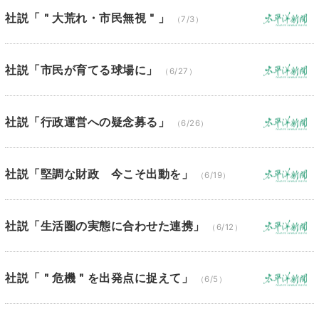
社説「＂大荒れ・市民無視＂」
（7/3）
社説「市民が育てる球場に」
（6/27）
社説「行政運営への疑念募る」
（6/26）
社説「堅調な財政 今こそ出動を」
（6/19）
社説「生活圏の実態に合わせた連携」
（6/12）
社説「＂危機＂を出発点に捉えて」
（6/5）