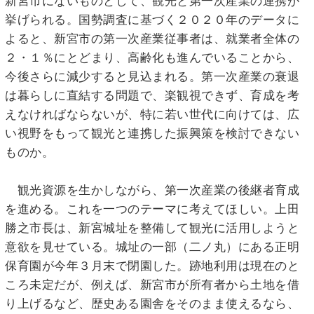
新宮市にないものとして、観光と第一次産業の連携が
挙げられる。国勢調査に基づく２０２０年のデータに
よると、新宮市の第一次産業従事者は、就業者全体の
２・１％にとどまり、高齢化も進んでいることから、
今後さらに減少すると見込まれる。第一次産業の衰退
は暮らしに直結する問題で、楽観視できず、育成を考
えなければならないが、特に若い世代に向けては、広
い視野をもって観光と連携した振興策を検討できない
ものか。
観光資源を生かしながら、第一次産業の後継者育成
を進める。これを一つのテーマに考えてほしい。上田
勝之市長は、新宮城址を整備して観光に活用しようと
意欲を見せている。城址の一部（二ノ丸）にある正明
保育園が今年３月末で閉園した。跡地利用は現在のと
ころ未定だが、例えば、新宮市が所有者から土地を借
り上げるなど、歴史ある園舎をそのまま使えるなら、