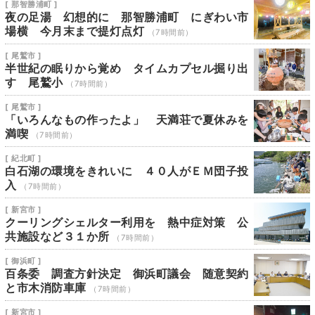
[ 那智勝浦町 ]
夜の足湯 幻想的に 那智勝浦町 にぎわい市
場横 今月末まで提灯点灯
（7時間前）
[ 尾鷲市 ]
半世紀の眠りから覚め タイムカプセル掘り出
す 尾鷲小
（7時間前）
[ 尾鷲市 ]
「いろんなもの作ったよ」 天満荘で夏休みを
満喫
（7時間前）
[ 紀北町 ]
白石湖の環境をきれいに ４０人がＥＭ団子投
入
（7時間前）
[ 新宮市 ]
クーリングシェルター利用を 熱中症対策 公
共施設など３１か所
（7時間前）
[ 御浜町 ]
百条委 調査方針決定 御浜町議会 随意契約
と市木消防車庫
（7時間前）
[ 新宮市 ]