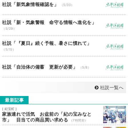
社説「新気象情報確認を」
（5/30）
社説「新・気象警報 命守る情報へ進化を」
（5/29）
社説「『夏日』続く予報、暑さに慣れて」
（5/15）
社説「自治体の備蓄 更新が必要」
（5/8）
社説一覧へ
最新記事
[ 紀宝町 ]
家族連れで活気 お盆前の「紀の宝みなと
市」 目当ての商品買い求める
（7時間前）