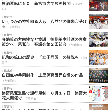
飲酒運転にＮＯ 新宮市内で飲酒検問
（7時間
前）
[ 新宮市 ]
いくつかの神社回る人も 八並びの御朱印受け
る
（7時間前）
[ 尾鷲市 ]
各施策の方向性など協議 後期基本計画の素案
策定へ 尾鷲市 審議会第２回部会
（7時間前）
[ 尾鷲市 ]
紀和の鉱山の歴史 「友子同盟」の解説も
（7時
間前）
[ 紀北町 ]
自画像や共同制作 上里保育園児自慢の作品
（7時間前）
[ 熊野市 ]
熊野尾鷲道路で通行規制 ８月１７日 熊野大
花火開催で
（7時間前）
[ 新宮市 ]