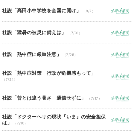
社説「高田小中学校を全国に開け」
（8/7）
社説「猛暑の被災に備えは」
（7/31）
社説「熱中症に厳重注意」
（7/25）
社説「熱中症対策 行政が危機感もって」
（7/24）
社説「昔とは違う暑さ 過信せずに」
（7/17）
社説「ドクターヘリの現状『いま』の安全担保
は」
（7/10）