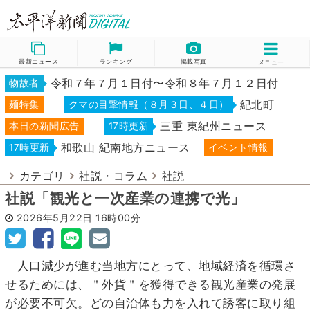
最新ニュース
ランキング
掲載写真
メニュー
令和７年７月１日付〜令和８年７月１２日付
物故者
紀北町
麺特集
クマの目撃情報（８月３日、４日）
三重 東紀州ニュース
本日の新聞広告
17時更新
和歌山 紀南地方ニュース
17時更新
イベント情報
カテゴリ
社説・コラム
社説
社説「観光と一次産業の連携で光」
2026年5月22日
16時00分
人口減少が進む当地方にとって、地域経済を循環さ
せるためには、＂外貨＂を獲得できる観光産業の発展
が必要不可欠。どの自治体も力を入れて誘客に取り組