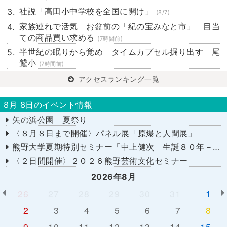
社説「高田小中学校を全国に開け」
(8/7)
家族連れで活気 お盆前の「紀の宝みなと市」 目当
ての商品買い求める
(7時間前)
半世紀の眠りから覚め タイムカプセル掘り出す 尾
鷲小
(7時間前)
アクセスランキング一覧
8月 8日のイベント情報
矢の浜公園 夏祭り
〈８月８日まで開催〉パネル展「原爆と人間展」
熊野大学夏期特別セミナー「中上健次 生誕８０年－時代へのまなざし－」
〈２日間開催〉２０２６熊野芸術文化セミナー
2026年8月
26
27
28
29
30
31
1
2
3
4
5
6
7
8
9
10
11
12
13
14
15