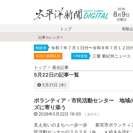
2026
8
9
月
日
日曜日
トップ
和歌
記事カレンダー
令和７年７月１日付〜令和８年７月１２日
物故者
三重 東紀州ニュース
本日の新聞広告
17時更新
トップ
過去記事
5月22日の記事一覧
5月
21日 (木)
5月
2026
ボランティア・市民活動センター 地域
日
月
火
ズに寄り添う
26
27
28
2026年5月22日 16:00
[ 新宮市 ]
3
4
5
支え合いのまちへ一歩一歩 新宮市ボランティ
...
民活動センターの２０２６（令
続きを読む
10
11
12