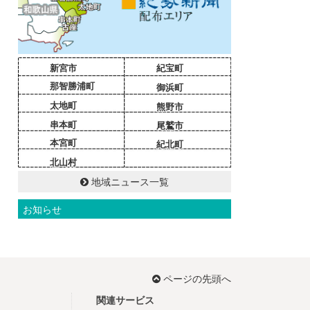
新宮市
紀宝町
那智勝浦町
御浜町
太地町
熊野市
串本町
尾鷲市
本宮町
紀北町
北山村
地域ニュース一覧
お知らせ
ページの先頭へ
関連サービス