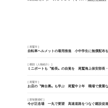
17
18
19
24
25
26
31
1
2
[ 尾鷲市 ]
自転車ヘルメットの着用推進 小中学生に無償配布
[ 横顔（人物紹介） ]
ミニボートも〝船長〟の自覚を 尾鷲海上保安部長
[ 尾鷲市 ]
お店の〝舞台裏〟も学ぶ 尾鷲中２年 職場で貴重
[ 那智勝浦町 ]
今が正念場 一丸で要望 高速道路をつなぐ建設促