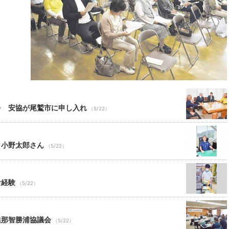
20
21
22
23
27
28
29
30
3
4
5
6
を 安協が尾鷲市に申し入れ
（5/22）
・小野太郎さん
（5/22）
な経験
（5/22）
進那智勝浦協議会
（5/22）