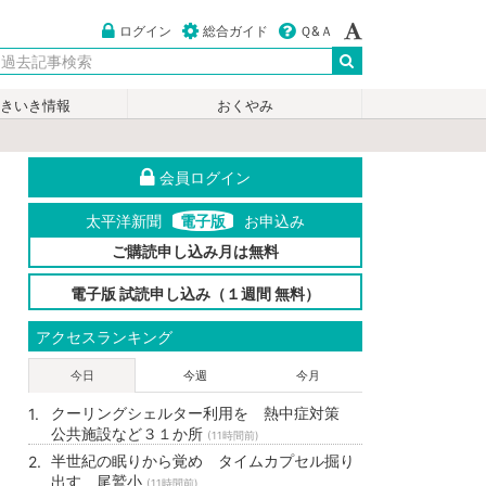
ログイン
総合ガイド
Ｑ&Ａ
いきいき情報
おくやみ
会員ログイン
太平洋新聞
電子版
お申込み
ご購読申し込み月は無料
電子版 試読申し込み（１週間 無料）
アクセスランキング
今日
今週
今月
クーリングシェルター利用を 熱中症対策
公共施設など３１か所
(11時間前)
半世紀の眠りから覚め タイムカプセル掘り
出す 尾鷲小
(11時間前)