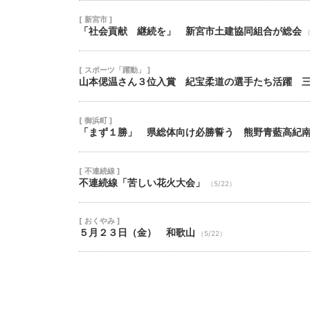
[ 新宮市 ]
「社会貢献 継続を」 新宮市土建協同組合が総会
（
[ スポーツ「躍動」 ]
山本偲温さん３位入賞 紀宝柔道の選手たち活躍 
[ 御浜町 ]
「まず１勝」 県総体向け必勝誓う 熊野青藍高紀
[ 不連続線 ]
不連続線「苦しい花火大会」
（5/22）
[ おくやみ ]
５月２３日（金） 和歌山
（5/22）