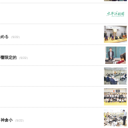
決める
（5/22）
影響限定的
（5/22）
）
）
 神倉小
（5/22）