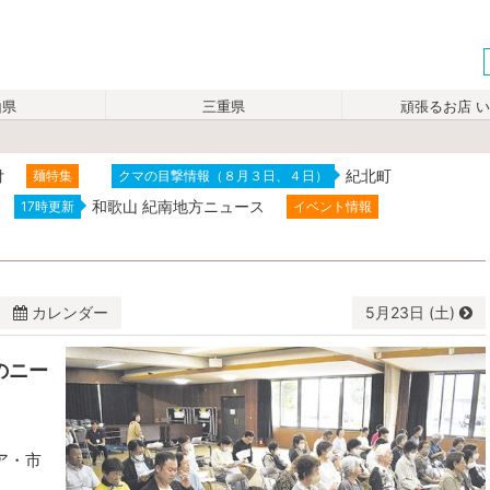
山県
三重県
頑張るお店 
付
紀北町
麺特集
クマの目撃情報（８月３日、４日）
和歌山 紀南地方ニュース
17時更新
イベント情報
カレンダー
5月
23日 (土)
のニー
水
木
金
土
29
30
1
2
6
7
8
9
ア・市
13
14
15
16