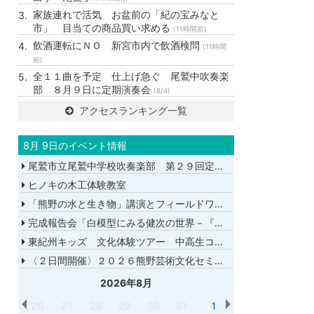
家族連れで活気 お盆前の「紀の宝みなと
市」 目当ての商品買い求める
(11時間前)
飲酒運転にＮＯ 新宮市内で飲酒検問
(11時間
前)
全１１曲を予定 仕上げ急ぐ 尾鷲中吹奏楽
部 ８月９日に定期演奏会
(8/4)
アクセスランキング一覧
8月 9日のイベント情報
尾鷲市立尾鷲中学校吹奏楽部 第２９回定期演奏会
ヒノキの木工体験教室
「熊野の水と生き物」講演とフィールドワーク
完成報告会「白模型にみる健次の世界－『千年の愉楽』『奇蹟』より－」
東紀州キッズ 文化体験ツアー 中高生コース
〈２日間開催〉２０２６熊野芸術文化セミナー
2026年8月
26
27
28
29
30
31
1