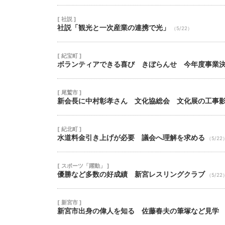
[ 社説 ]
社説「観光と一次産業の連携で光」
（5/22）
[ 紀宝町 ]
ボランティアできる喜び きぼらんせ 今年度事業
[ 尾鷲市 ]
新会長に中村彰孝さん 文化協総会 文化展の工事
[ 紀北町 ]
水道料金引き上げが必要 議会へ理解を求める
（5/22
[ スポーツ「躍動」 ]
優勝など多数の好成績 新宮レスリングクラブ
（5/22
[ 新宮市 ]
新宮市出身の偉人を知る 佐藤春夫の筆塚など見学