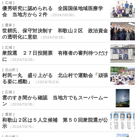
[ 広域 ]
優秀研究に認められる 全国国保地域医療学
会 当地方から２件
（2024/10/30）
[ 選挙 ]
世耕氏、保守対決制す 和歌山２区 政治資金
の透明化に意欲
（2024/10/28）
[ 広域 ]
衆院選 ２７日投開票 有権者の審判待つだけ
に
（2024/10/26）
[ 北山村 ]
村民一丸 盛り上がる 北山村で運動会「頑張
る姿に感動」
（2024/10/24）
[ 広域 ]
雲のすき間から確認 当地方でもスーパームー
ン
（2024/10/18）
[ 選挙 ]
和歌山２区は５人立候補 第５０回衆院選が公
示
（2024/10/15）
[ 北山村 ]