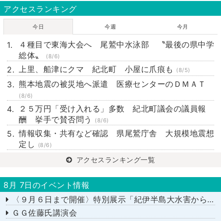
アクセスランキング
今日
今週
今月
４種目で東海大会へ 尾鷲中水泳部 〝最後の県中学
総体〟
(8/6)
上里、船津にクマ 紀北町 小屋に爪痕も
(8/5)
熊本地震の被災地へ派遣 医療センターのＤＭＡＴ
(8/6)
２５万円「受け入れる」多数 紀北町議会の議員報
酬 挙手で賛否問う
(8/6)
情報収集・共有など確認 県尾鷲庁舎 大規模地震想
定し
(8/6)
アクセスランキング一覧
8月 7日のイベント情報
〈９月６日まで開催〉特別展示「紀伊半島大水害から１５年－あの日を忘れない－」
ＧＧ佐藤氏講演会