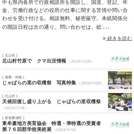
中も県内各所で行政相談所を開設し、国道、登記、年
金、労働行政などの役所の仕事に関する苦情や問い合
わせを受け付ける。相談無料、秘密厳守。本紙関係分
...
の開設日程は次の通り。問い合わせは、総
続きを読む
[ 北山村 ]
北山村竹原で クマ出没情報
（2024/11/28）
[ 連載・特集 ]
じゃばらの里の収穫祭 写真特集
（2024/11/28）
[ 北山村 ]
天候回復し盛り上がる じゃばらの里収穫祭
（2024/11/18）
[ 那智勝浦町 ]
東牟婁地方美育協会 特選・準特選の受賞者
第７６回郡学校美術展
（2024/11/16）