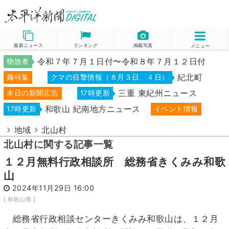
最新ニュース
ランキング
掲載写真
メニュー
令和７年７月１日付〜令和８年７月１２日付
物故者
紀北町
麺特集
クマの目撃情報（８月３日、４日）
三重 東紀州ニュース
本日の新聞広告
17時更新
和歌山 紀南地方ニュース
17時更新
イベント情報
地域
北山村
北山村に関する記事一覧
１２月無料行政相談所 総務省きくみみ和歌
山
2024年11月29日 16:00
[ 和歌山県 ]
総務省行政相談センターきくみみ和歌山は、１２月