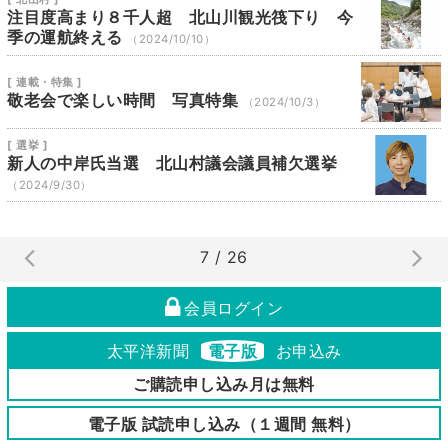
注目度高まり８千人超 北山川観光筏下り 今
季の運航終える
（2024/10/10）
[ 連載・特集 ]
敬老会で楽しい時間 写真特集
（2024/10/3）
[ 選挙 ]
新人の中岸氏当選 北山村議会議員補欠選挙
（2024/9/30）
7 / 26
会員ログイン
太平洋新聞
電子版
お申込み
ご購読申し込み月は無料
電子版 試読申し込み（１週間 無料）