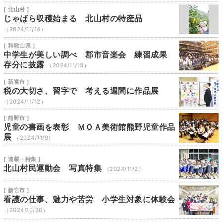
[ 北山村 ]
じゃばら収穫始まる 北山村の特産品
（2024/11/14）
[ 和歌山県 ]
中学生が美しい調べ 郡市音楽会 練習成果
存分に披露
（2024/11/13）
[ 新宮市 ]
税の大切さ、習字で 考える週間に作品展
（2024/11/12）
[ 熊野市 ]
児童の書画を表彰 ＭＯＡ美術館熊野児童作品
展
（2024/11/9）
[ 連載・特集 ]
北山村民運動会 写真特集
（2024/11/2）
[ 新宮市 ]
看護の仕事、魅力や苦労 小学生対象に体験会
（2024/10/30）