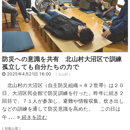
防災への意識を共有 北山村大沼区で訓練
孤立しても自分たちの力で
2025年4月21日 16:00
[ 北山村 ]
北山村の大沼区（自主防災組織＝８２世帯）は２０
日、大沼区民会館で防災訓練を行った。昨年に続き２
回目で、７１人が参加し、避難や情報収集、炊き出し
などの訓練を通して防災意識を高めた。 この日は
...
午
続きを読む
[ 和歌山県 ]