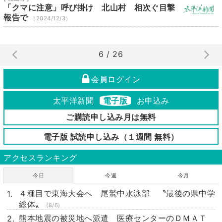
「クマに注意」呼び掛け 北山村 相次ぐ目撃
報告で
（2024/12/3）
6 / 26
会員ログイン
太平洋新聞
電子版
お申込み
ご購読申し込み月は無料
電子版 試読申し込み（１週間 無料）
アクセスランキング
今日
今週
今月
４種目で東海大会へ 尾鷲中水泳部 〝最後の県中学
総体〟
(8/6)
熊本地震の被災地へ派遣 医療センターのＤＭＡＴ