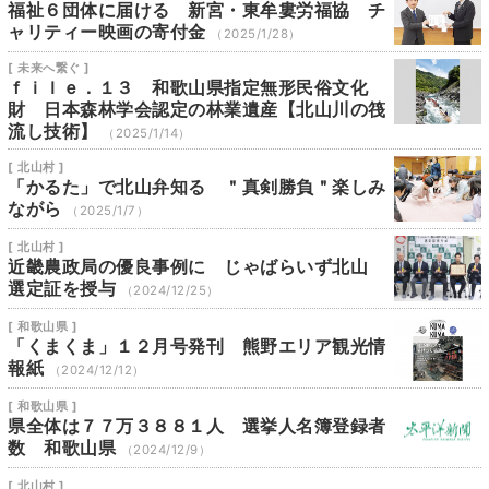
福祉６団体に届ける 新宮・東牟婁労福協 チ
ャリティー映画の寄付金
（2025/1/28）
[ 未来へ繋ぐ ]
ｆｉｌｅ．１３ 和歌山県指定無形民俗文化
財 日本森林学会認定の林業遺産【北山川の筏
流し技術】
（2025/1/14）
[ 北山村 ]
「かるた」で北山弁知る ＂真剣勝負＂楽しみ
ながら
（2025/1/7）
[ 北山村 ]
近畿農政局の優良事例に じゃばらいず北山
選定証を授与
（2024/12/25）
[ 和歌山県 ]
「くまくま」１２月号発刊 熊野エリア観光情
報紙
（2024/12/12）
[ 和歌山県 ]
県全体は７７万３８８１人 選挙人名簿登録者
数 和歌山県
（2024/12/9）
[ 北山村 ]