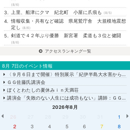
(8/6)
上里、船津にクマ 紀北町 小屋に爪痕も
(8/5)
情報収集・共有など確認 県尾鷲庁舎 大規模地震想
定し
(8/6)
剣道で４２年ぶり優勝 新宮署 柔道も３位と健闘
(8/6)
アクセスランキング一覧
8月 7日のイベント情報
〈９月６日まで開催〉特別展示「紀伊半島大水害から１５年－あの日を忘れない－」
ＧＧ佐藤氏講演会
ぼくとわたしの夏休みｉｎ天満荘
講演会「失敗のない人生には成功もない」講師：ＧＧ佐藤さん
2026年8月
26
27
28
29
30
31
1
2
3
4
5
6
7
8