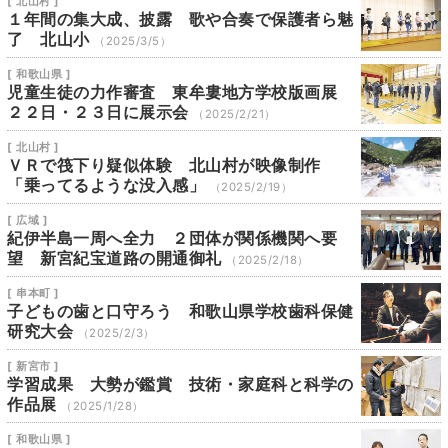
[ 北山村 ]
１年間の集大成、披露 歌や合奏で保護者ら魅
了 北山小
（2025/3/5）
[ 和歌山県 ]
児童生徒の力作審査 東牟婁地方学校版画展
２２日・２３日に展示会
（2025/2/21）
[ 北山村 ]
ＶＲで筏下り疑似体験 北山村が映像制作
「乗ってるような没入感」
（2025/2/19）
[ 広域 ]
紀伊半島一周へ全力 ２団体が関係機関へ要
望 新宮紀宝道路の開通御礼
（2025/2/18）
[ 串本町 ]
子どもの歯と口守ろう 和歌山県学校歯科保健
研究大会
（2025/2/3）
[ 新宮市 ]
学習成果 大勢が鑑賞 技術・家庭科と科学の
作品展
（2025/1/28）
[ 和歌山県 ]