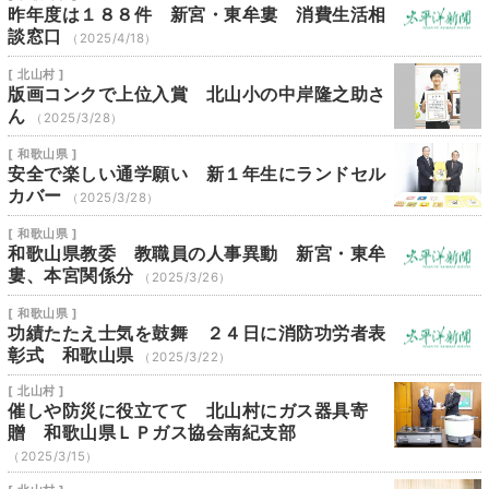
昨年度は１８８件 新宮・東牟婁 消費生活相
談窓口
（2025/4/18）
[ 北山村 ]
版画コンクで上位入賞 北山小の中岸隆之助さ
ん
（2025/3/28）
[ 和歌山県 ]
安全で楽しい通学願い 新１年生にランドセル
カバー
（2025/3/28）
[ 和歌山県 ]
和歌山県教委 教職員の人事異動 新宮・東牟
婁、本宮関係分
（2025/3/26）
[ 和歌山県 ]
功績たたえ士気を鼓舞 ２４日に消防功労者表
彰式 和歌山県
（2025/3/22）
[ 北山村 ]
催しや防災に役立てて 北山村にガス器具寄
贈 和歌山県ＬＰガス協会南紀支部
（2025/3/15）