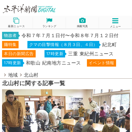
最新ニュース
ランキング
掲載写真
メニュー
令和７年７月１日付〜令和８年７月１２日付
物故者
紀北町
麺特集
クマの目撃情報（８月３日、４日）
三重 東紀州ニュース
本日の新聞広告
17時更新
和歌山 紀南地方ニュース
17時更新
イベント情報
地域
北山村
北山村に関する記事一覧