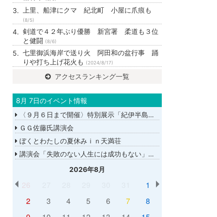
上里、船津にクマ 紀北町 小屋に爪痕も
(8/5)
剣道で４２年ぶり優勝 新宮署 柔道も３位
と健闘
(8/6)
七里御浜海岸で送り火 阿田和の盆行事 踊
りや打ち上げ花火も
(2024/8/17)
アクセスランキング一覧
8月 7日のイベント情報
〈９月６日まで開催〉特別展示「紀伊半島大水害から１５年－あの日を忘れない－」
ＧＧ佐藤氏講演会
ぼくとわたしの夏休みｉｎ天満荘
講演会「失敗のない人生には成功もない」講師：ＧＧ佐藤さん
2026年8月
26
27
28
29
30
31
1
2
3
4
5
6
7
8
9
10
11
12
13
14
15