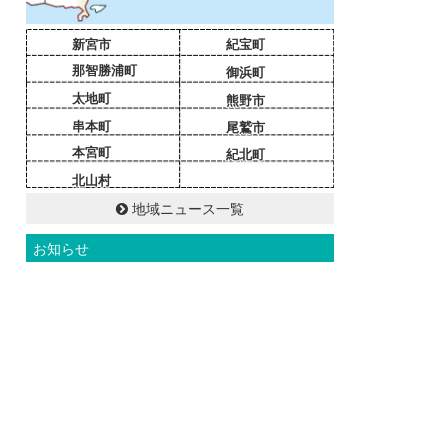
新宮市
紀宝町
那智勝浦町
御浜町
太地町
熊野市
串本町
尾鷲市
本宮町
紀北町
北山村
地域ニュース一覧
お知らせ