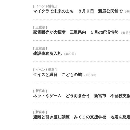
[ イベント情報 ]
マイクラで未来のまち ８月９日 新鹿公民館で
（4
[ 三重県 ]
家電販売が大幅増 三重県内 ５月の経済情勢
（46分
[ 三重県 ]
建設事務所入札
（46分前）
[ イベント情報 ]
クイズと縁日 こどもの城
（46分前）
[ 新宮市 ]
ネットやゲーム どう向き合う 新宮市 不登校支
[ 新宮市 ]
避難と引き渡し訓練 みくまの支援学校 地震を想