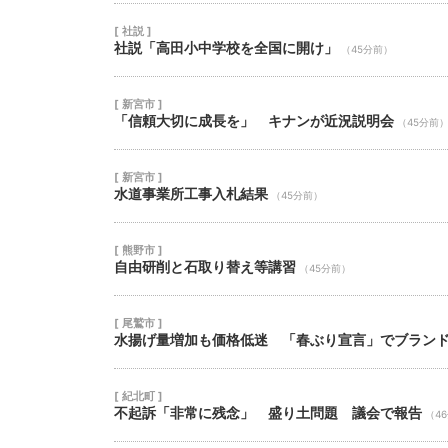
[ 社説 ]
社説「高田小中学校を全国に開け」
（45分前）
[ 新宮市 ]
「信頼大切に成長を」 キナンが近況説明会
（45分前
[ 新宮市 ]
水道事業所工事入札結果
（45分前）
[ 熊野市 ]
自由研削と石取り替え等講習
（45分前）
[ 尾鷲市 ]
水揚げ量増加も価格低迷 「春ぶり宣言」でブラン
[ 紀北町 ]
不起訴「非常に残念」 盛り土問題 議会で報告
（4