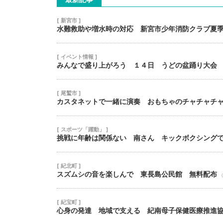
[ 新宮市 ]
水難救助や増水時の対応 新宮市少年消防クラブ夏
[ イベント情報 ]
みんなで盛り上がろう １４日 うどの盆踊り大会
[ 尾鷲市 ]
カスタネットで一緒に演奏 おもちゃのチャチャチ
[ スポーツ「躍動」 ]
挑戦に年齢は関係ない 南さん キックボクシング
[ 紀北町 ]
スズムシの音を楽しんで 東長島公民館 無料配布
（
[ 紀宝町 ]
心身の発達 地域で支える 紀南母子保健医療推進