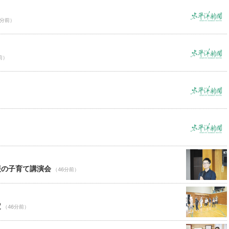
6分前）
前）
援の子育て講演会
（46分前）
定
（46分前）