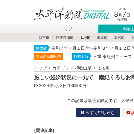
2026
8
7
月
日
金曜日
トップ
和歌
新宮市
那智勝浦町
太地町
串本町
本宮町
令和７年７月１日付〜令和８年７月１２日
物故者
三重 東紀州ニュース
本日の新聞広告
17時更新
トップ
カテゴリ
和歌山県
太地町
厳しい経済状況に一丸で 南紀くろしお
2026年5月8日
16時00分
この記事は購読者限定です。太平洋
今すぐ申し込む
[関連記事]