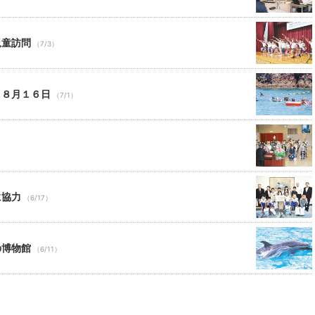
児童訪問
（7/3）
～８月１６日
（7/1）
に協力
（6/17）
の博物館
（6/11）