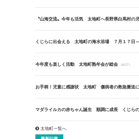
〝山海交流〟今年も活気 太地町へ長野県白馬村の
くじらに出会える 太地町の海水浴場 ７月１７日
今年度も楽しく活動 太地町熟年会が総会
（6/27）
お手柄！児童に感謝状 太地町 傷病者の救急搬送
マダライルカの赤ちゃん誕生 順調に成長 くじら
太地町一覧へ
最新記事