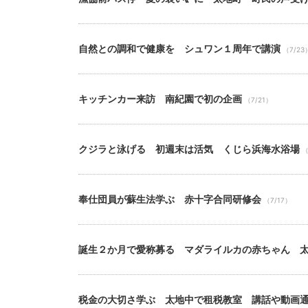
自然との調和で健康を シュワン１周年で講演
（7/23
キッチンカー来訪 南紀園で初の企画
（7/21）
クジラと泳げる 初週末は活気 くじら浜海水浴場
（
奉仕団員が蘇生法学ぶ 赤十字合同研修会
（7/17）
誕生２か月で愛称募る マダライルカの赤ちゃん 
税金の大切さ学ぶ 太地中で租税教室 講話や動画