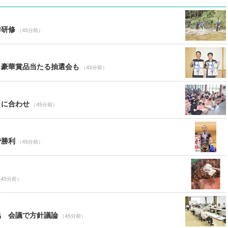
季研修
（45分前）
 豪華賞品当たる抽選会も
（45分前）
ャに合わせ
（45分前）
で勝利
（45分前）
45分前）
協 会議で方針議論
（45分前）