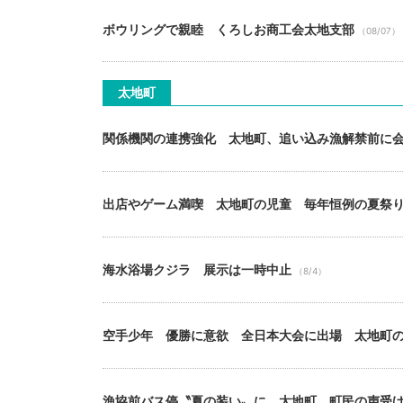
ボウリングで親睦 くろしお商工会太地支部
（08/07）
太地町
関係機関の連携強化 太地町、追い込み漁解禁前に
出店やゲーム満喫 太地町の児童 毎年恒例の夏祭
海水浴場クジラ 展示は一時中止
（8/4）
空手少年 優勝に意欲 全日本大会に出場 太地町
漁協前バス停〝夏の装い〟に 太地町 町民の声受