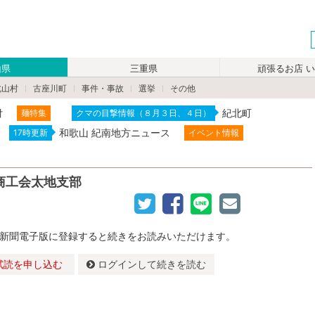
山県
三重県
頑張るお店 
北山村
古座川町
事件・事故
選挙
その他
付
紀北町
麺特集
クマの目撃情報（８月３日、４日）
和歌山 紀南地方ニュース
17時更新
イベント情報
商工会太地支部
新聞電子版に登録すると続きをお読みいただけます。
試読を申し込む
ログインして続きを読む