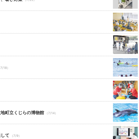
）
7/18）
太地町立くじらの博物館
（7/14）
通して
（7/9）