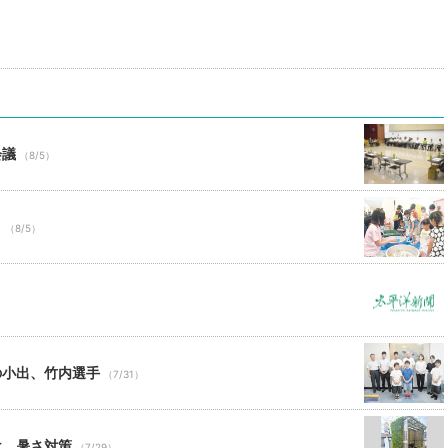
会議
（8/5）
り
（8/5）
の小出、竹内選手
（7/31）
け、暑さ対策
（7/29）