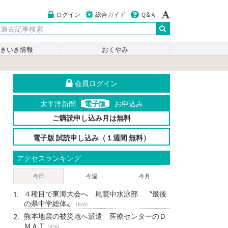
ログイン
総合ガイド
Ｑ&Ａ
いきいき情報
おくやみ
会員ログイン
太平洋新聞
電子版
お申込み
ご購読申し込み月は無料
電子版 試読申し込み（１週間 無料）
アクセスランキング
今日
今週
今月
４種目で東海大会へ 尾鷲中水泳部 〝最後
の県中学総体〟
(8/6)
熊本地震の被災地へ派遣 医療センターのＤ
ＭＡＴ
(8/6)