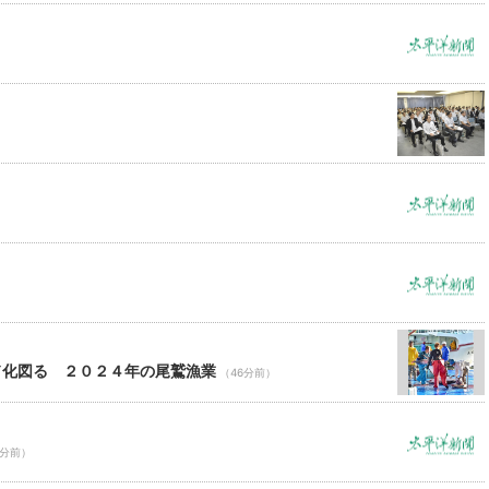
）
ド化図る ２０２４年の尾鷲漁業
（46分前）
6分前）