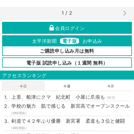
1 / 2
会員ログイン
太平洋新聞
電子版
お申込み
ご購読申し込み月は無料
電子版 試読申し込み（１週間 無料）
アクセスランキング
今日
今週
今月
上里、船津にクマ 紀北町 小屋に爪痕も
(8/5)
学校の魅力 肌で感じる 新宮高でオープンスクール
(9時間前)
剣道で４２年ぶり優勝 新宮署 柔道も３位と健闘
(9時間前)