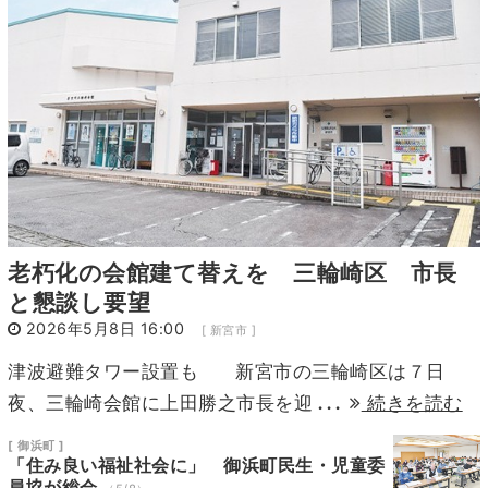
10
11
12
13
14
15
16
17
18
19
20
21
22
23
24
25
26
27
28
29
30
31
1
2
3
4
5
6
老朽化の会館建て替えを 三輪崎区 市長
と懇談し要望
2026年5月8日 16:00
[ 新宮市 ]
津波避難タワー設置も 新宮市の三輪崎区は７日
...
夜、三輪崎会館に上田勝之市長を迎
続きを読む
[ 御浜町 ]
「住み良い福祉社会に」 御浜町民生・児童委
員協が総会