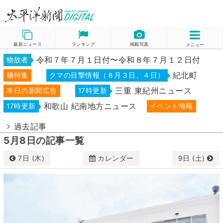
最新ニュース
ランキング
掲載写真
メニュー
令和７年７月１日付〜令和８年７月１２日付
物故者
紀北町
麺特集
クマの目撃情報（８月３日、４日）
三重 東紀州ニュース
本日の新聞広告
17時更新
和歌山 紀南地方ニュース
17時更新
イベント情報
過去記事
5月8日の記事一覧
7日 (木)
カレンダー
9日 (土)
5月
2026
日
月
火
水
木
金
土
26
27
28
29
30
1
2
3
4
5
6
7
8
9