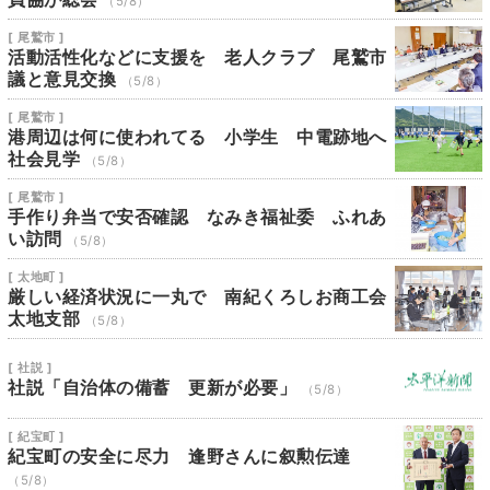
（5/8）
[ 尾鷲市 ]
活動活性化などに支援を 老人クラブ 尾鷲市
議と意見交換
（5/8）
[ 尾鷲市 ]
港周辺は何に使われてる 小学生 中電跡地へ
社会見学
（5/8）
[ 尾鷲市 ]
手作り弁当で安否確認 なみき福祉委 ふれあ
い訪問
（5/8）
[ 太地町 ]
厳しい経済状況に一丸で 南紀くろしお商工会
太地支部
（5/8）
[ 社説 ]
社説「自治体の備蓄 更新が必要」
（5/8）
[ 紀宝町 ]
紀宝町の安全に尽力 逢野さんに叙勲伝達
（5/8）