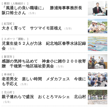
[ 横顔（人物紹介） ]
「風通しの良い職場に」 勝浦海事事務所長
阪口裕士さん
（5/8）
[ 紀宝町 ]
大きく育って サツマイモ苗植え
（5/8）
[ スポーツ「躍動」 ]
児童生徒５２人が力泳 紀北地区春季水泳記録
会
（5/8）
[ 新宮市 ]
感謝の気持ち込めて 神倉小に雑巾２００枚寄
贈 千穂第一地区福祉委員会
（5/8）
[ 串本町 ]
老若男女 楽しい時間 メダカフェス 今後に
も手応え
（5/8）
[ 北山村 ]
親子連れらで盛況 おくとろマルシェ 北山村
（5/8）