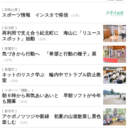
[ 和歌山県 ]
スポーツ情報 インスタで発信
（5/8）
[ 紀北町 ]
再利用で支え合う紀北町に 海山に「リユース
スポット」始動
（5/8）
[ 尾鷲市 ]
気づきから行動へ 「希望と行動の種子」展
（5/8）
[ 尾鷲市 ]
ネットのリスク学ぶ 輪内中でトラブル防止教
室
（5/8）
[ スポーツ「躍動」 ]
朝６時から和気あいあいと 早朝ソフトが今年
も開幕
（5/8）
[ 新宮市 ]
アケボノツツジや新緑 初夏の山道散策し景色
楽しむ
（5/8）