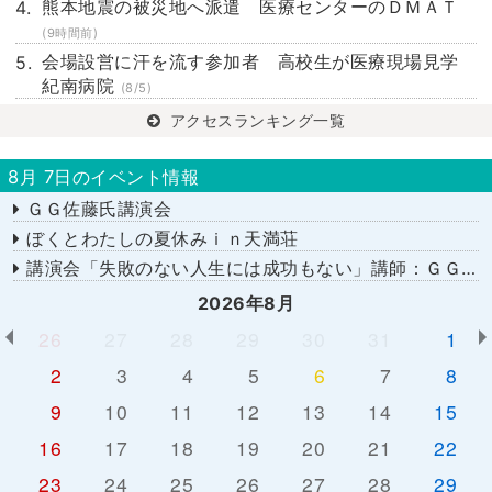
熊本地震の被災地へ派遣 医療センターのＤＭＡＴ
(9時間前)
会場設営に汗を流す参加者 高校生が医療現場見学
紀南病院
(8/5)
アクセスランキング一覧
8月 7日のイベント情報
ＧＧ佐藤氏講演会
ぼくとわたしの夏休みｉｎ天満荘
講演会「失敗のない人生には成功もない」講師：ＧＧ佐藤さん
2026年8月
26
27
28
29
30
31
1
2
3
4
5
6
7
8
9
10
11
12
13
14
15
16
17
18
19
20
21
22
23
24
25
26
27
28
29