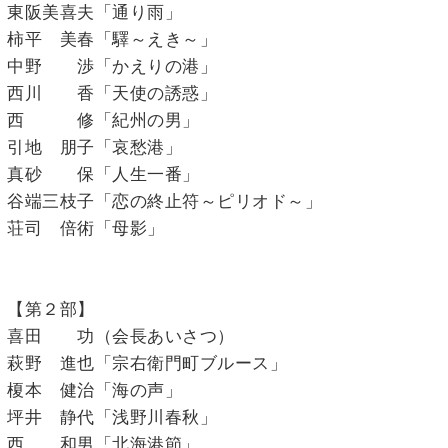
東阪美喜夫「通り雨」
柿平 美春「驛～えき～」
中野 渉「かえりの港」
西川 香「天使の誘惑」
西 修「紀州の男」
引地 朋子「哀愁港」
真砂 保「人生一番」
谷端三枝子「恋の終止符～ピリオド～」
荘司 倍術「母影」
【第２部】
喜田 功（会長あいさつ）
萩野 進也「宗右衛門町ブルース」
榎本 健治「海の声」
坪井 静代「浅野川春秋」
西 和男「北海港節」