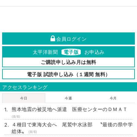
会員ログイン
太平洋新聞
電子版
お申込み
ご購読申し込み月は無料
電子版 試読申し込み（１週間 無料）
アクセスランキング
今日
今週
今月
熊本地震の被災地へ派遣 医療センターのＤＭＡＴ
(8/6)
４種目で東海大会へ 尾鷲中水泳部 〝最後の県中学
総体〟
(8/6)