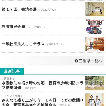
第１７回 書清会展
（2022/9/12）
熊野市民会館
（2022/8/23）
一般社団法人ここテラス
（2022/7/14）
三重県一覧へ
最新記事
[ 新宮市 ]
水難救助や増水時の対応 新宮市少年消防クラ
ブ夏季研修
（3時間前）
[ イベント情報 ]
みんなで盛り上がろう １４日 うどの盆踊り
大会 豪華賞品当たる抽選会も
（3時間前）