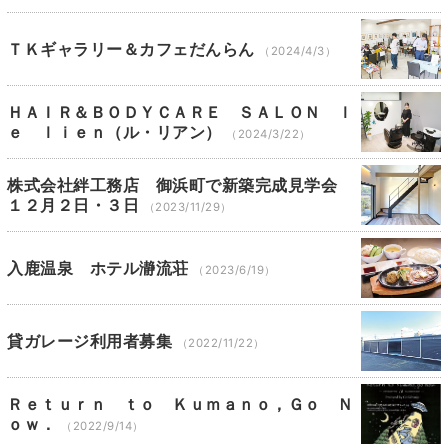
ＴＫギャラリー＆カフェだんらん
（2024/4/3）
ＨＡＩＲ＆ＢＯＤＹＣＡＲＥ ＳＡＬＯＮ ｌ
ｅ ｌｉｅｎ（ル・リアン）
（2024/3/22）
株式会社絆工務店 御浜町で新築完成見学会
１２月２日・３日
（2023/11/29）
入鹿温泉 ホテル瀞流荘
（2023/6/19）
貸ガレージ利用者募集
（2022/11/22）
Ｒｅｔｕｒｎ ｔｏ Ｋｕｍａｎｏ，Ｇｏ Ｎ
ｏｗ．
（2022/9/14）