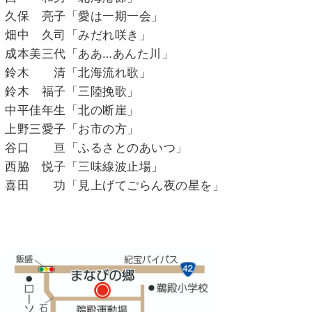
久保 亮子「愛は一期一会」
畑中 久司「みだれ咲き」
成本美三代「ああ…あんた川」
鈴木 清「北海流れ歌」
鈴木 福子「三陸挽歌」
中平佳年生「北の断崖」
上野三愛子「お市の方」
谷口 亘「ふるさとのあいつ」
西脇 悦子「三味線波止場」
喜田 功「見上げてごらん夜の星を」