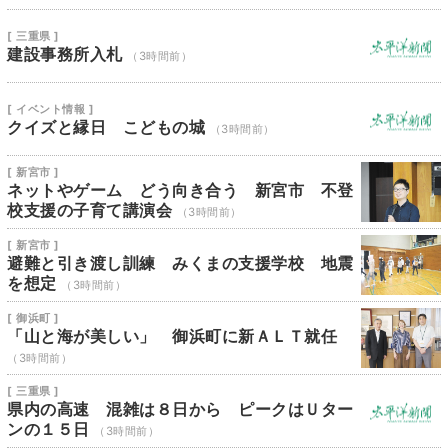
[ 三重県 ]
建設事務所入札
（3時間前）
[ イベント情報 ]
クイズと縁日 こどもの城
（3時間前）
[ 新宮市 ]
ネットやゲーム どう向き合う 新宮市 不登
校支援の子育て講演会
（3時間前）
[ 新宮市 ]
避難と引き渡し訓練 みくまの支援学校 地震
を想定
（3時間前）
[ 御浜町 ]
「山と海が美しい」 御浜町に新ＡＬＴ就任
（3時間前）
[ 三重県 ]
県内の高速 混雑は８日から ピークはＵター
ンの１５日
（3時間前）