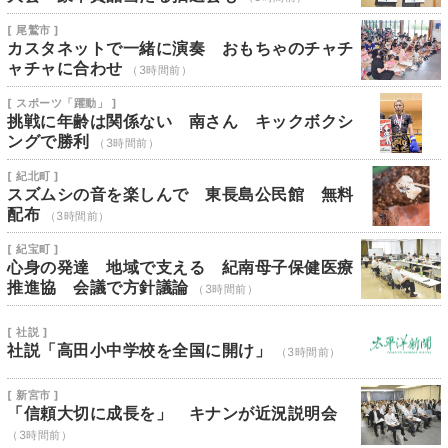
[ 尾鷲市 ]
カスタネットで一緒に演奏 おもちゃのチャチ
ャチャに合わせ
（3時間前）
[ スポーツ「躍動」 ]
挑戦に年齢は関係ない 南さん キックボクシ
ングで勝利
（3時間前）
[ 紀北町 ]
スズムシの音を楽しんで 東長島公民館 無料
配布
（3時間前）
[ 紀宝町 ]
心身の発達 地域で支える 紀南母子保健医療
推進協 会議で方針議論
（3時間前）
[ 社説 ]
社説「高田小中学校を全国に開け」
（3時間前）
[ 新宮市 ]
「信頼大切に成長を」 キナンが近況説明会
（3時間前）