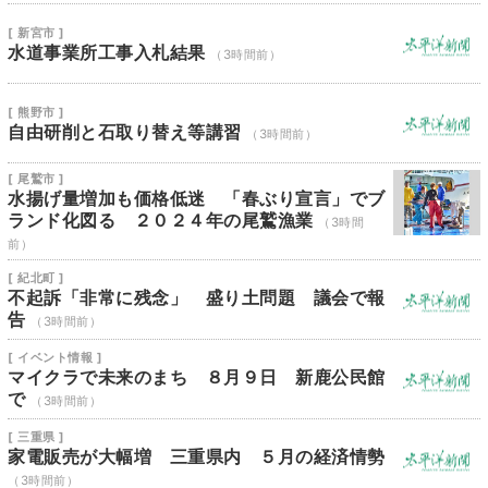
[ 新宮市 ]
水道事業所工事入札結果
（3時間前）
[ 熊野市 ]
自由研削と石取り替え等講習
（3時間前）
[ 尾鷲市 ]
水揚げ量増加も価格低迷 「春ぶり宣言」でブ
ランド化図る ２０２４年の尾鷲漁業
（3時間
前）
[ 紀北町 ]
不起訴「非常に残念」 盛り土問題 議会で報
告
（3時間前）
[ イベント情報 ]
マイクラで未来のまち ８月９日 新鹿公民館
で
（3時間前）
[ 三重県 ]
家電販売が大幅増 三重県内 ５月の経済情勢
（3時間前）