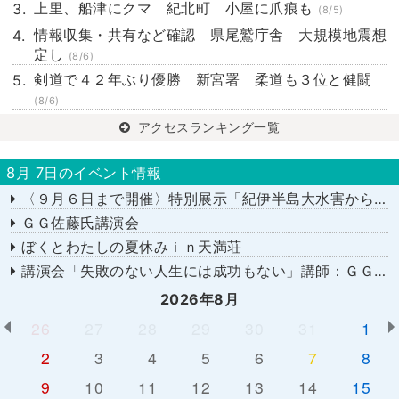
上里、船津にクマ 紀北町 小屋に爪痕も
(8/5)
情報収集・共有など確認 県尾鷲庁舎 大規模地震想
定し
(8/6)
剣道で４２年ぶり優勝 新宮署 柔道も３位と健闘
(8/6)
アクセスランキング一覧
8月 7日のイベント情報
〈９月６日まで開催〉特別展示「紀伊半島大水害から１５年－あの日を忘れない－」
ＧＧ佐藤氏講演会
ぼくとわたしの夏休みｉｎ天満荘
講演会「失敗のない人生には成功もない」講師：ＧＧ佐藤さん
2026年8月
26
27
28
29
30
31
1
2
3
4
5
6
7
8
9
10
11
12
13
14
15