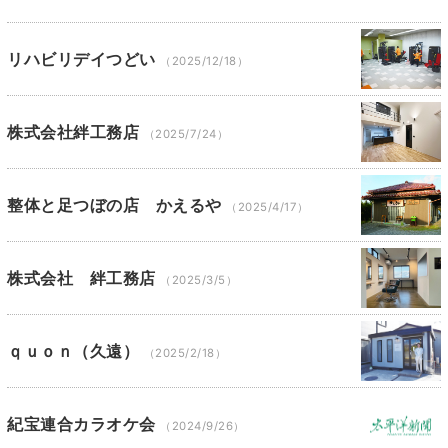
リハビリデイつどい
（2025/12/18）
株式会社絆工務店
（2025/7/24）
整体と足つぼの店 かえるや
（2025/4/17）
株式会社 絆工務店
（2025/3/5）
ｑｕｏｎ（久遠）
（2025/2/18）
紀宝連合カラオケ会
（2024/9/26）