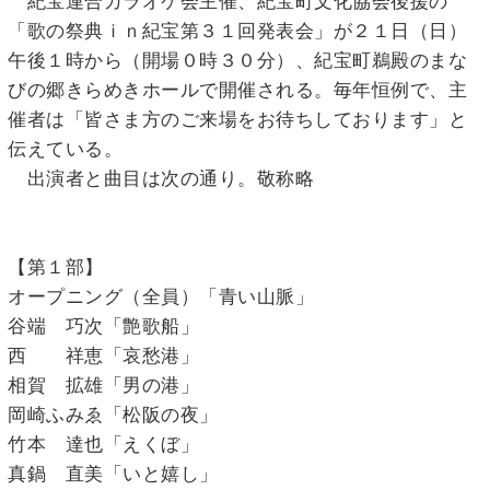
紀宝連合カラオケ会主催、紀宝町文化協会後援の
「歌の祭典ｉｎ紀宝第３１回発表会」が２１日（日）
午後１時から（開場０時３０分）、紀宝町鵜殿のまな
びの郷きらめきホールで開催される。毎年恒例で、主
催者は「皆さま方のご来場をお待ちしております」と
伝えている。
出演者と曲目は次の通り。敬称略
【第１部】
オープニング（全員）「青い山脈」
谷端 巧次「艶歌船」
西 祥恵「哀愁港」
相賀 拡雄「男の港」
岡崎ふみゑ「松阪の夜」
竹本 達也「えくぼ」
真鍋 直美「いと嬉し」