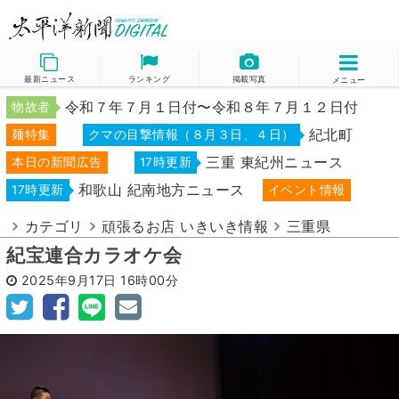
最新ニュース
ランキング
掲載写真
メニュー
令和７年７月１日付〜令和８年７月１２日付
物故者
紀北町
麺特集
クマの目撃情報（８月３日、４日）
三重 東紀州ニュース
本日の新聞広告
17時更新
和歌山 紀南地方ニュース
17時更新
イベント情報
カテゴリ
頑張るお店 いきいき情報
三重県
紀宝連合カラオケ会
2025年9月17日
16時00分