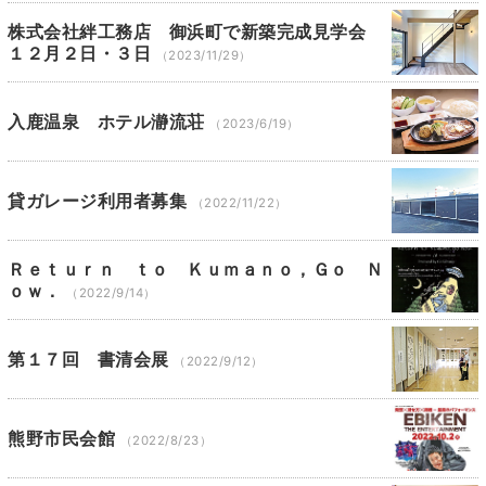
株式会社絆工務店 御浜町で新築完成見学会
１２月２日・３日
（2023/11/29）
入鹿温泉 ホテル瀞流荘
（2023/6/19）
貸ガレージ利用者募集
（2022/11/22）
Ｒｅｔｕｒｎ ｔｏ Ｋｕｍａｎｏ，Ｇｏ Ｎ
ｏｗ．
（2022/9/14）
第１７回 書清会展
（2022/9/12）
熊野市民会館
（2022/8/23）