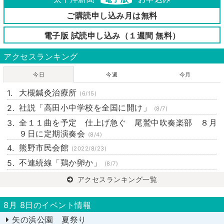
ご購読申し込み月は無料
電子版 試読申し込み（１週間 無料）
アクセスランキング
今日
今週
今月
大槻鍼灸治療所
(6/15)
社説「高田小中学校を全国に開け」
(8/7)
全１１曲を予定 仕上げ急ぐ 尾鷲中吹奏楽部 ８月
９日に定期演奏会
(8/4)
熊野市民会館
(2022/8/23)
不連続線「鶏か卵か」
(8/7)
アクセスランキング一覧
8月 8日のイベント情報
矢の浜公園 夏祭り