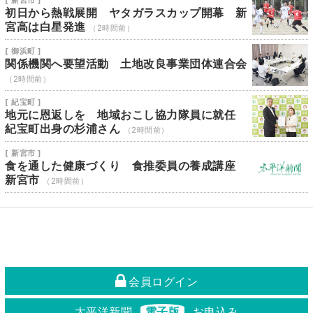
[ 新宮市 ]
初日から熱戦展開 ヤタガラスカップ開幕 新
宮高は白星発進
（2時間前）
[ 御浜町 ]
関係機関へ要望活動 土地改良事業団体連合会
（2時間前）
[ 紀宝町 ]
地元に恩返しを 地域おこし協力隊員に就任
紀宝町出身の杉浦さん
（2時間前）
[ 新宮市 ]
食を通した健康づくり 食推委員の養成講座
新宮市
（2時間前）
会員ログイン
太平洋新聞
電子版
お申込み