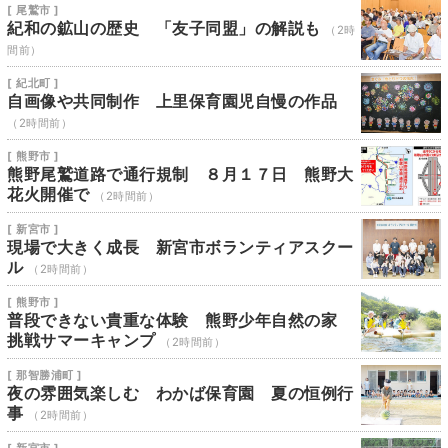
[ 尾鷲市 ]
紀和の鉱山の歴史 「友子同盟」の解説も
（2時
間前）
[ 紀北町 ]
自画像や共同制作 上里保育園児自慢の作品
（2時間前）
[ 熊野市 ]
熊野尾鷲道路で通行規制 ８月１７日 熊野大
花火開催で
（2時間前）
[ 新宮市 ]
現場で大きく成長 新宮市ボランティアスクー
ル
（2時間前）
[ 熊野市 ]
普段できない貴重な体験 熊野少年自然の家
挑戦サマーキャンプ
（2時間前）
[ 那智勝浦町 ]
夜の雰囲気楽しむ わかば保育園 夏の恒例行
事
（2時間前）