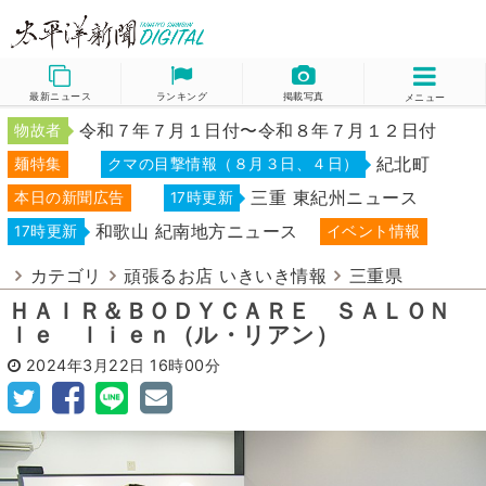
最新ニュース
ランキング
掲載写真
メニュー
令和７年７月１日付〜令和８年７月１２日付
物故者
紀北町
麺特集
クマの目撃情報（８月３日、４日）
三重 東紀州ニュース
本日の新聞広告
17時更新
和歌山 紀南地方ニュース
17時更新
イベント情報
カテゴリ
頑張るお店 いきいき情報
三重県
ＨＡＩＲ＆ＢＯＤＹＣＡＲＥ ＳＡＬＯＮ
ｌｅ ｌｉｅｎ（ル・リアン）
2024年3月22日
16時00分