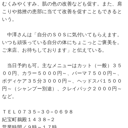
むくみやくすみ、肌の色の改善なども促す。また、肩
こりや捻挫の患部に当てて改善を促すこともできると
いう。
中澤さんは「自分のＳＯＳに気付いてもらえます。
いつも頑張っている自分の体にちょこっとご褒美を。
ご来店、お待ちしております」と伝えている。
当日予約も可。主なメニューはカット（一般）３５
００円、カラー５０００円～、パーマ７５００円～、
ボディケア３５分３０００円～、ヘッドスパ１５００
円～（シャンプー別途）、クレイパック２０００円～
など。
ＴＥＬ０７３５−３０−０６９８
紀宝町鵜殿１４３８−２
営業時間／９時～１７時