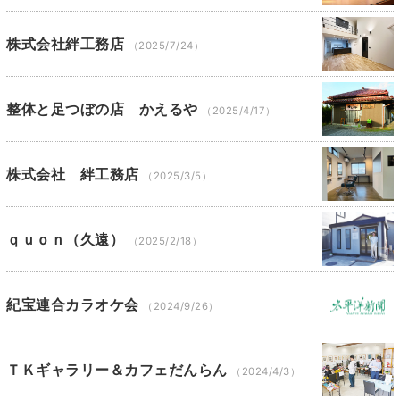
株式会社絆工務店
（2025/7/24）
整体と足つぼの店 かえるや
（2025/4/17）
株式会社 絆工務店
（2025/3/5）
ｑｕｏｎ（久遠）
（2025/2/18）
紀宝連合カラオケ会
（2024/9/26）
ＴＫギャラリー＆カフェだんらん
（2024/4/3）