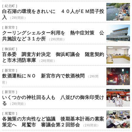
[ 紀北町 ]
白石湖の環境をきれいに ４０人がＥＭ団子投
入
（2時間前）
[ 新宮市 ]
クーリングシェルター利用を 熱中症対策 公
共施設など３１か所
（2時間前）
[ 御浜町 ]
百条委 調査方針決定 御浜町議会 随意契約
と市木消防車庫
（2時間前）
[ 新宮市 ]
飲酒運転にＮＯ 新宮市内で飲酒検問
（2時間
前）
[ 新宮市 ]
いくつかの神社回る人も 八並びの御朱印受け
る
（2時間前）
[ 尾鷲市 ]
各施策の方向性など協議 後期基本計画の素案
策定へ 尾鷲市 審議会第２回部会
（2時間前）