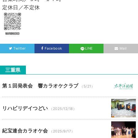
定休日／不定休
Twitter
Facebook
LINE
Mail
三重県
第１回発表会 響カラオケクラブ
（5/21）
リハビリデイつどい
（2025/12/18）
紀宝連合カラオケ会
（2025/9/17）