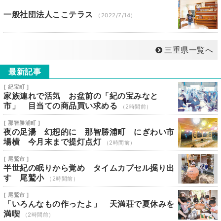
一般社団法人ここテラス
（2022/7/14）
三重県一覧へ
最新記事
[ 紀宝町 ]
家族連れで活気 お盆前の「紀の宝みなと
市」 目当ての商品買い求める
（2時間前）
[ 那智勝浦町 ]
夜の足湯 幻想的に 那智勝浦町 にぎわい市
場横 今月末まで提灯点灯
（2時間前）
[ 尾鷲市 ]
半世紀の眠りから覚め タイムカプセル掘り出
す 尾鷲小
（2時間前）
[ 尾鷲市 ]
「いろんなもの作ったよ」 天満荘で夏休みを
満喫
（2時間前）