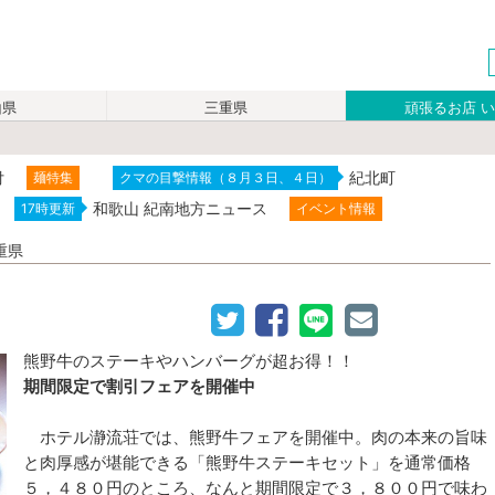
山県
三重県
頑張るお店 
付
紀北町
麺特集
クマの目撃情報（８月３日、４日）
和歌山 紀南地方ニュース
17時更新
イベント情報
重県
熊野牛のステーキやハンバーグが超お得！！
期間限定で割引フェアを開催中
ホテル瀞流荘では、熊野牛フェアを開催中。肉の本来の旨味
と肉厚感が堪能できる「熊野牛ステーキセット」を通常価格
５，４８０円のところ、なんと期間限定で３，８００円で味わ