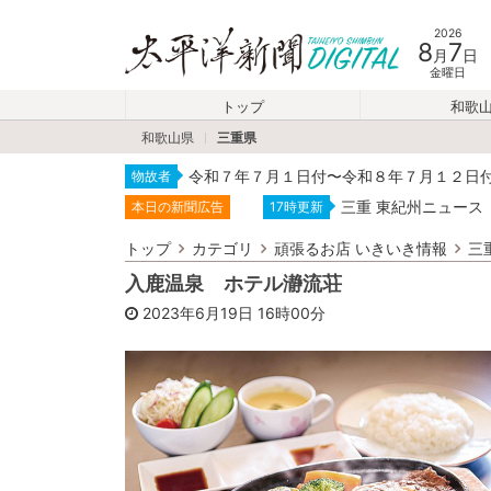
2026
8
7
月
日
金曜日
トップ
和歌
和歌山県
三重県
令和７年７月１日付〜令和８年７月１２日
物故者
三重 東紀州ニュース
本日の新聞広告
17時更新
トップ
カテゴリ
頑張るお店 いきいき情報
三
入鹿温泉 ホテル瀞流荘
2023年6月19日
16時00分