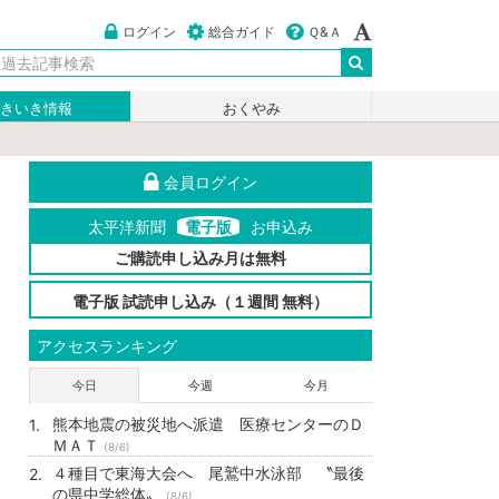
ログイン
総合ガイド
Ｑ&Ａ
いきいき情報
おくやみ
会員ログイン
太平洋新聞
電子版
お申込み
ご購読申し込み月は無料
電子版 試読申し込み（１週間 無料）
アクセスランキング
今日
今週
今月
熊本地震の被災地へ派遣 医療センターのＤ
ＭＡＴ
(8/6)
４種目で東海大会へ 尾鷲中水泳部 〝最後
の県中学総体〟
(8/6)