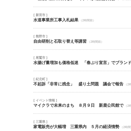
[ 新宮市 ]
水道事業所工事入札結果
（2時間前）
[ 熊野市 ]
自由研削と石取り替え等講習
（2時間前）
[ 尾鷲市 ]
水揚げ量増加も価格低迷 「春ぶり宣言」でブラン
[ 紀北町 ]
不起訴「非常に残念」 盛り土問題 議会で報告
（2
[ イベント情報 ]
マイクラで未来のまち ８月９日 新鹿公民館で
（2
[ 三重県 ]
家電販売が大幅増 三重県内 ５月の経済情勢
（2時