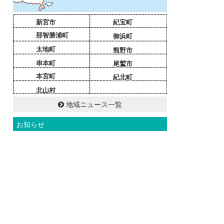
新宮市
紀宝町
那智勝浦町
御浜町
太地町
熊野市
串本町
尾鷲市
本宮町
紀北町
北山村
地域ニュース一覧
お知らせ