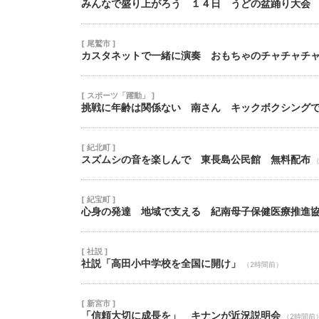
みんなで盛り上がろう １４日 うどの盆踊り大会
[ 尾鷲市 ]
カスタネットで一緒に演奏 おもちゃのチャチャチ
[ スポーツ「躍動」 ]
挑戦に年齢は関係ない 南さん キックボクシング
[ 紀北町 ]
スズムシの音を楽しんで 東長島公民館 無料配布
[ 紀宝町 ]
心身の発達 地域で支える 紀南母子保健医療推進
[ 社説 ]
社説「高田小中学校を全国に開け」
（2時間前）
[ 新宮市 ]
「信頼大切に成長を」 キナンが近況説明会
（2時間前