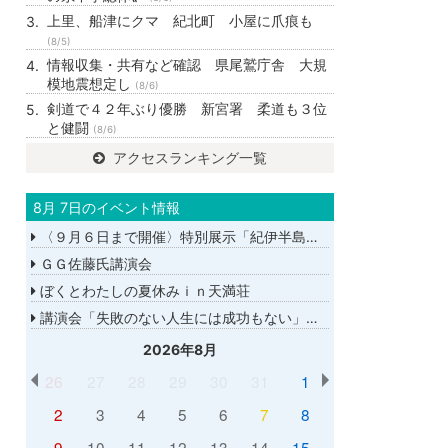
上里、船津にクマ 紀北町 小屋に爪痕も
(8/5)
情報収集・共有など確認 県尾鷲庁舎 大規
模地震想定し
(8/6)
剣道で４２年ぶり優勝 新宮署 柔道も３位
と健闘
(8/6)
アクセスランキング一覧
8月 7日のイベント情報
〈９月６日まで開催〉特別展示「紀伊半島大水害から１５年－あの日を忘れない－」
ＧＧ佐藤氏講演会
ぼくとわたしの夏休みｉｎ天満荘
講演会「失敗のない人生には成功もない」講師：ＧＧ佐藤さん
2026年8月
26
27
28
29
30
31
1
2
3
4
5
6
7
8
9
10
11
12
13
14
15