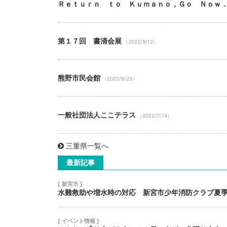
Ｒｅｔｕｒｎ ｔｏ Ｋｕｍａｎｏ，Ｇｏ Ｎｏｗ
第１７回 書清会展
（2022/9/12）
熊野市民会館
（2022/8/23）
一般社団法人ここテラス
（2022/7/14）
三重県一覧へ
最新記事
[ 新宮市 ]
水難救助や増水時の対応 新宮市少年消防クラブ夏
[ イベント情報 ]