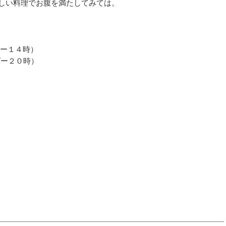
しい料理でお腹を満たしてみては。
ダー１４時）
ー２０時）