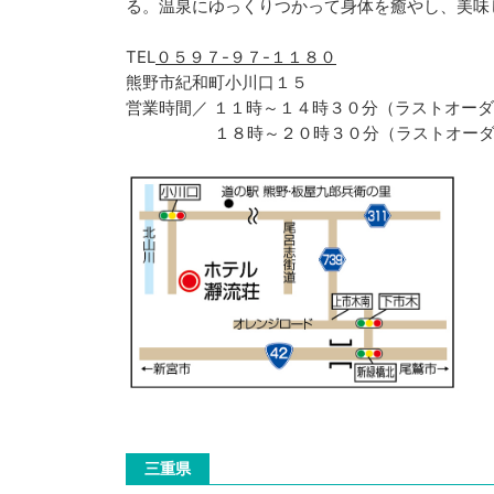
る。温泉にゆっくりつかって身体を癒やし、美味
TEL
０５９７-９７-１１８０
熊野市紀和町小川口１５
営業時間／ １１時～１４時３０分（ラストオー
１８時～２０時３０分（ラストオーダ
三重県