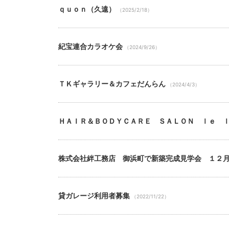
ｑｕｏｎ（久遠）
（2025/2/18）
紀宝連合カラオケ会
（2024/9/26）
ＴＫギャラリー＆カフェだんらん
（2024/4/3）
ＨＡＩＲ＆ＢＯＤＹＣＡＲＥ ＳＡＬＯＮ ｌｅ 
株式会社絆工務店 御浜町で新築完成見学会 １２
貸ガレージ利用者募集
（2022/11/22）