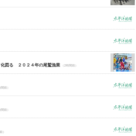
ド化図る ２０２４年の尾鷲漁業
（2時間前）
時間前）
時間前）
間前）