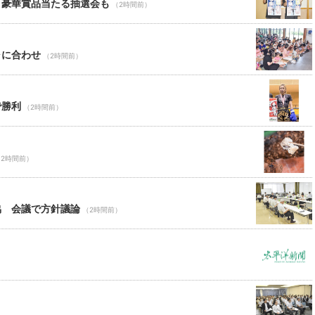
 豪華賞品当たる抽選会も
（2時間前）
ャに合わせ
（2時間前）
で勝利
（2時間前）
（2時間前）
協 会議で方針議論
（2時間前）
）