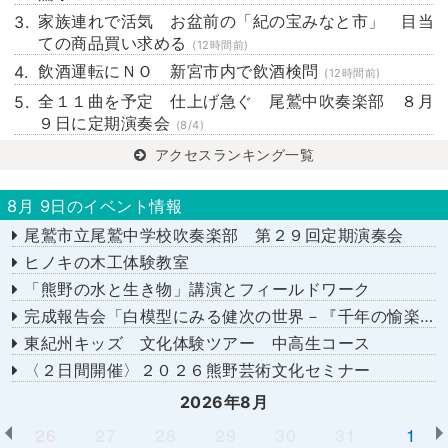
家族連れで活気 お盆前の「紀の宝みなと市」 目当
ての商品買い求める
(12時間前)
飲酒運転にＮＯ 新宮市内で飲酒検問
(12時間前)
全１１曲を予定 仕上げ急ぐ 尾鷲中吹奏楽部 ８月
９日に定期演奏会
(8/4)
アクセスランキング一覧
8月 9日のイベント情報
尾鷲市立尾鷲中学校吹奏楽部 第２９回定期演奏会
ヒノキの木工体験教室
「熊野の水と生き物」講演とフィールドワーク
完成報告会「白模型にみる健次の世界－『千年の愉楽』『奇蹟』より－」
東紀州キッズ 文化体験ツアー 中高生コース
〈２日間開催〉２０２６熊野芸術文化セミナー
2026年8月
26
27
28
29
30
31
1