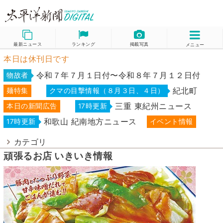
最新ニュース
ランキング
掲載写真
メニュー
本日は休刊日です
令和７年７月１日付〜令和８年７月１２日付
物故者
紀北町
麺特集
クマの目撃情報（８月３日、４日）
三重 東紀州ニュース
本日の新聞広告
17時更新
和歌山 紀南地方ニュース
17時更新
イベント情報
カテゴリ
頑張るお店 いきいき情報