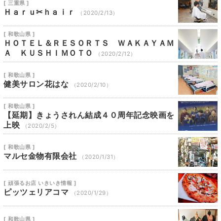
[ 三重県 ]
Ｈａｒｕ✂ｈａｉｒ
（2020/2/13）
[ 和歌山県 ]
ＨＯＴＥＬ＆ＲＥＳＯＲＴＳ ＷＡＫＡＹＡＭ
Ａ ＫＵＳＨＩＭＯＴＯ
（2020/2/12）
[ 和歌山県 ]
健美サロン花はな
（2020/2/10）
[ 和歌山県 ]
【延期】きょうされん結成４０周年記念映画を
上映
（2020/2/5）
[ 和歌山県 ]
マルセ金物有限会社
（2020/1/31）
[ 頑張るお店 いきいき情報 ]
ピッツェリアコマ
（2020/1/29）
[ 和歌山県 ]