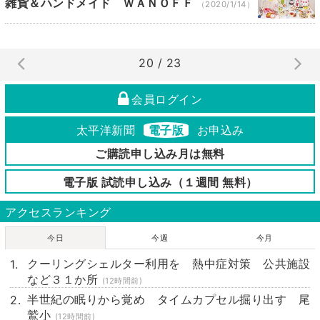
雑貨＆ハンドメイド ＷＡＮＯＦＦ
（2020/1/14）
20 / 23
会員ログイン
太平洋新聞
電子版
お申込み
ご購読申し込み月は無料
電子版 試読申し込み（１週間 無料）
アクセスランキング
今日
今週
今月
クーリングシェルター利用を 熱中症対策 公共施設
など３１か所
(12時間前)
半世紀の眠りから覚め タイムカプセル掘り出す 尾
鷲小
(12時間前)