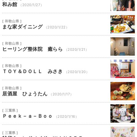
和み館
（2020/1/27）
[ 和歌山県 ]
まな家ダイニング
（2020/1/22）
[ 和歌山県 ]
ヒーリング整体院 癒らら
（2020/1/21）
[ 和歌山県 ]
ＴＯＹ＆ＤＯＬＬ みさき
（2020/1/20）
[ 和歌山県 ]
居酒屋 ひょうたん
（2020/1/17）
[ 三重県 ]
Ｐｅｅｋ－ａ－Ｂｏｏ
（2020/1/16）
[ 三重県 ]