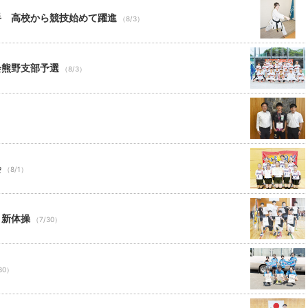
手 高校から競技始めて躍進
（8/3）
会熊野支部予選
（8/3）
会
（8/1）
と新体操
（7/30）
30）