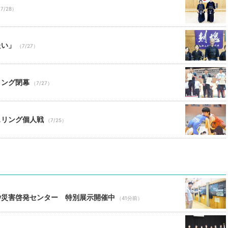
7/28）
たい」
（7/27）
リング閉幕
（7/27）
スリング個人戦
（7/25）
砂災害啓発センター 特別展示開催中
（41分前）