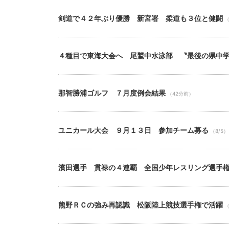
剣道で４２年ぶり優勝 新宮署 柔道も３位と健闘
（
４種目で東海大会へ 尾鷲中水泳部 〝最後の県中
那智勝浦ゴルフ ７月度例会結果
（42分前）
ユニカール大会 ９月１３日 参加チーム募る
（8/5）
濱田選手 貫禄の４連覇 全国少年レスリング選手
熊野ＲＣの強み再認識 松阪陸上競技選手権で活躍
（