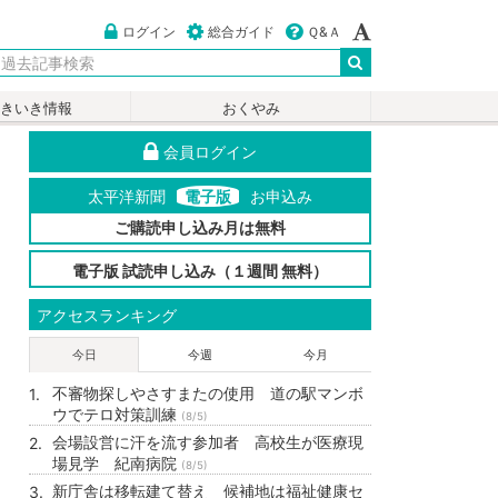
ログイン
総合ガイド
Ｑ&Ａ
いきいき情報
おくやみ
会員ログイン
太平洋新聞
電子版
お申込み
ご購読申し込み月は無料
電子版 試読申し込み（１週間 無料）
アクセスランキング
今日
今週
今月
不審物探しやさすまたの使用 道の駅マンボ
ウでテロ対策訓練
(8/5)
会場設営に汗を流す参加者 高校生が医療現
場見学 紀南病院
(8/5)
新庁舎は移転建て替え 候補地は福祉健康セ