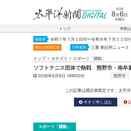
2026
8
6
月
日
木曜日
トップ
和歌
令和７年７月１日付〜令和８年７月１２日
物故者
三重 東紀州ニュース
本日の新聞広告
17時更新
トップ
カテゴリ
スポーツ「躍動」
ソフトテニス団体で熱戦 熊野市・南牟
2026年6月8日
16時00分
熊野市
この記事は購読者限定です。太平洋
今すぐ申し込む
スポーツ「躍動」