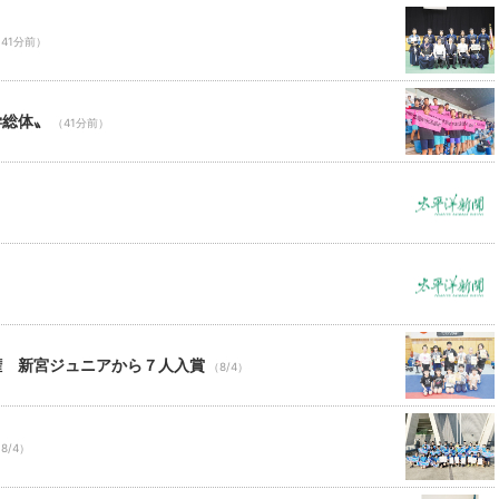
41分前）
学総体〟
（41分前）
権 新宮ジュニアから７人入賞
（8/4）
8/4）