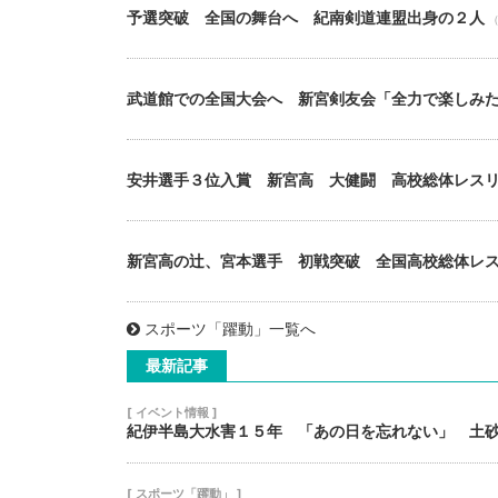
予選突破 全国の舞台へ 紀南剣道連盟出身の２人
（
武道館での全国大会へ 新宮剣友会「全力で楽しみ
安井選手３位入賞 新宮高 大健闘 高校総体レス
新宮高の辻、宮本選手 初戦突破 全国高校総体レ
スポーツ「躍動」一覧へ
最新記事
[ イベント情報 ]
紀伊半島大水害１５年 「あの日を忘れない」 土
[ スポーツ「躍動」 ]