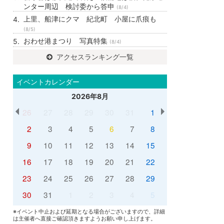
ンター周辺 検討委から答申
(8/4)
上里、船津にクマ 紀北町 小屋に爪痕も
(8/5)
おわせ港まつり 写真特集
(8/4)
アクセスランキング一覧
イベントカレンダー
2026年8月
26
27
28
29
30
31
1
2
3
4
5
6
7
8
9
10
11
12
13
14
15
16
17
18
19
20
21
22
23
24
25
26
27
28
29
30
31
1
2
3
4
5
※イベント中止および延期となる場合がございますので、詳細
は主催者へ直接ご確認頂きますようお願い申し上げます。