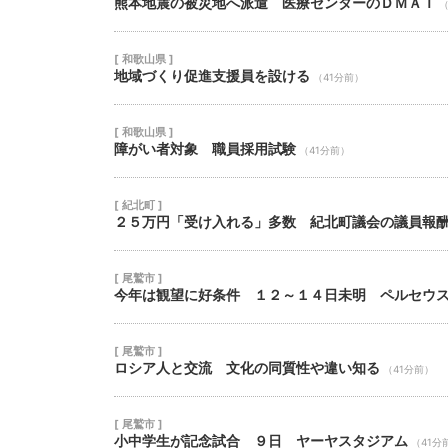
熊本地震の被災地へ派遣 医療センターのＤＭＡＴ
（
[ 和歌山県 ]
地域づくり促進支援員を設ける
（41分前）
[ 和歌山県 ]
障がい者対象 職員採用試験
（41分前）
[ 紀北町 ]
２５万円「受け入れる」多数 紀北町議会の議員報
[ 尾鷲市 ]
今年は観望に好条件 １２～１４日未明 ペルセウ
[ 尾鷲市 ]
ロシア人と交流 文化の同質性や違い知る
（41分前）
[ 尾鷲市 ]
小中学生が記念試合 ９日 ヤーヤスタジアム
（41分