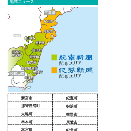
地域ニュース
新宮市
紀宝町
那智勝浦町
御浜町
太地町
熊野市
串本町
尾鷲市
本宮町
紀北町