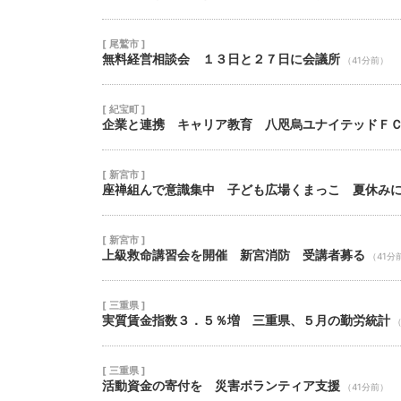
[ 尾鷲市 ]
無料経営相談会 １３日と２７日に会議所
（41分前）
[ 紀宝町 ]
企業と連携 キャリア教育 八咫烏ユナイテッドＦ
[ 新宮市 ]
座禅組んで意識集中 子ども広場くまっこ 夏休み
[ 新宮市 ]
上級救命講習会を開催 新宮消防 受講者募る
（41分
[ 三重県 ]
実質賃金指数３．５％増 三重県、５月の勤労統計
（
[ 三重県 ]
活動資金の寄付を 災害ボランティア支援
（41分前）