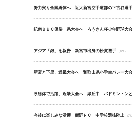
努力実り全国総体へ 近大新宮空手道部の下古谷選
紀南ＢＢＣ優勝 県大会へ ろうきん杯少年野球大
アジア「銀」を報告 新宮市出身の松實選手
（8/1）
新宮と下里、近畿大会へ 和歌山県小学生バレー大
県総体で活躍、近畿大会へ 緑丘中 バドミントン
今後に楽しみな活躍 熊野ＲＣ 中学校選抜陸上
（7/