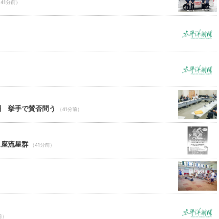
41分前）
酬 挙手で賛否問う
（41分前）
ス座流星群
（41分前）
前）