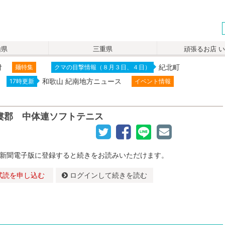
山県
三重県
頑張るお店 
付
紀北町
麺特集
クマの目撃情報（８月３日、４日）
和歌山 紀南地方ニュース
17時更新
イベント情報
婁郡 中体連ソフトテニス
新聞電子版に登録すると続きをお読みいただけます。
試読を申し込む
ログインして続きを読む