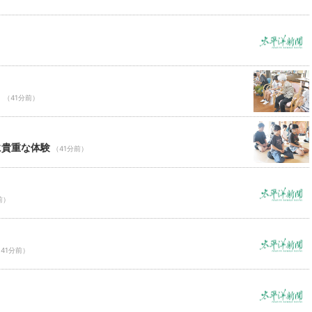
Ｃ
（41分前）
に貴重な体験
（41分前）
前）
41分前）