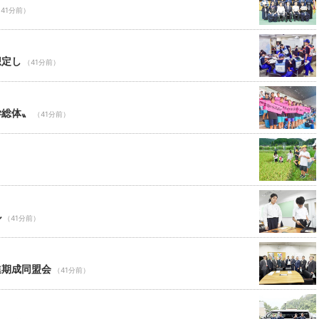
41分前）
想定し
（41分前）
学総体〟
（41分前）
ル
（41分前）
進期成同盟会
（41分前）