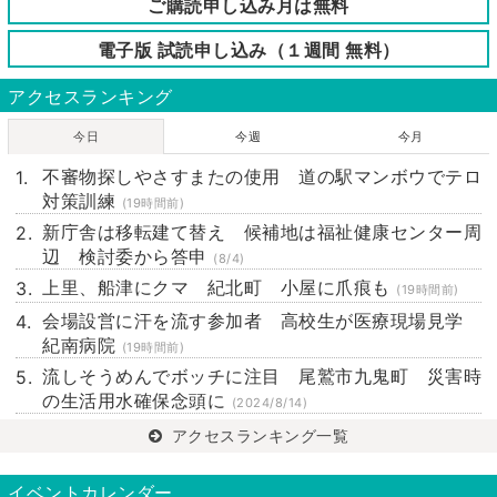
ご購読申し込み月は無料
電子版 試読申し込み（１週間 無料）
アクセスランキング
今日
今週
今月
不審物探しやさすまたの使用 道の駅マンボウでテロ
対策訓練
(19時間前)
新庁舎は移転建て替え 候補地は福祉健康センター周
辺 検討委から答申
(8/4)
上里、船津にクマ 紀北町 小屋に爪痕も
(19時間前)
会場設営に汗を流す参加者 高校生が医療現場見学
紀南病院
(19時間前)
流しそうめんでボッチに注目 尾鷲市九鬼町 災害時
の生活用水確保念頭に
(2024/8/14)
アクセスランキング一覧
イベントカレンダー