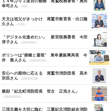
１４年ぶり２度目の勤務 尾鷲税務署長・奥田
幸司さん
（3/5）
天文は祖父がきっかけ 尾鷲市教育長・出口隆
久さん
（1/23）
「デジタル化進めたい」 新宮税務署長 今田
淳子さん
（2025/9/2）
ポリシーは“俯瞰と凝視” 東牟婁振興局長 今
井 善人さん
（2025/5/30）
安心への期待に応える 尾鷲市消防団長 髙木
宗臣さん
（2025/5/26）
横顔「紀北町消防団長 世古 正浩さん」
（2025/5/20）
三現主義を大切に臨む 三重紀北消防組合消防