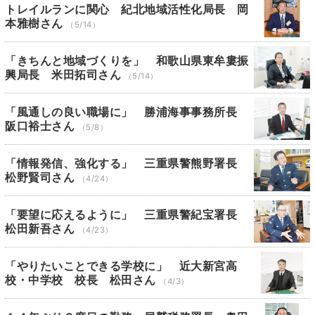
トレイルランに関心 紀北地域活性化局長 岡
本雅樹さん
（5/14）
「きちんと地域づくりを」 和歌山県東牟婁振
興局長 米田拓司さん
（5/14）
「風通しの良い職場に」 勝浦海事事務所長
阪口裕士さん
（5/8）
「情報発信、強化する」 三重県警熊野署長
松野賢司さん
（4/24）
「要望に応えるように」 三重県警紀宝署長
松田新吾さん
（4/23）
「やりたいことできる学校に」 近大新宮高
校・中学校 校長 松田さん
（4/3）