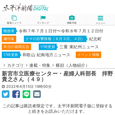
最新ニュース
ランキング
掲載写真
メニュー
令和７年７月１日付〜令和８年７月１２日付
物故者
紀北町
麺特集
クマの目撃情報（８月３日、４日）
三重 東紀州ニュース
本日の新聞広告
17時更新
和歌山 紀南地方ニュース
17時更新
イベント情報
カテゴリ
連載・特集
横顔（人物紹介）
新宮市立医療センター・産婦人科部長 拝野
貴之さん（４９）
2022年4月15日
16時00分
この記事は購読者限定です。太平洋新聞電子版に登録する
と続きをお読みいただけます。