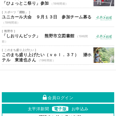
「ひょっとこ祭り」参加
（19時間前）
[ スポーツ「躍動」 ]
ユニカール大会 ９月１３日 参加チーム募る
（19時間前）
[ 熊野市 ]
「しおりんピック」 熊野市立図書館
（19時間
前）
[ このまち盛り上げたい ]
このまち盛り上げたい（ｖｏｌ．３７） 瀞ホ
テル 東達也さん
（19時間前）
会員ログイン
太平洋新聞
電子版
お申込み