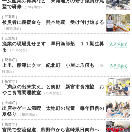
一次産業の再興など 東海地方の若手議員が尾
鷲で研修
（19時間前）
[ 三重県 ]
被災者に義援金を 熊本地震 受け付け始まる
（19時間前）
[ 三重県 ]
漁業の現場見せます 早田漁師塾 １１期生募
る
（19時間前）
[ 紀北町 ]
上里、船津にクマ 紀北町 小屋に爪痕も
（19
時間前）
[ 新宮市 ]
「満点の出来栄え」と笑顔 新宮市食推協 お
やこ食育調理教室
（19時間前）
[ 太地町 ]
出店やゲーム満喫 太地町の児童 毎年恒例の
夏祭り
（19時間前）
[ 熊野市 ]
官民で交流促進 熊野市から宮崎県日向市へ