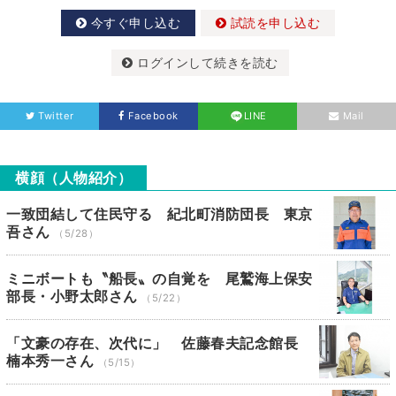
今すぐ申し込む
試読を申し込む
ログインして続きを読む
Twitter
Facebook
LINE
Mail
横顔（人物紹介）
一致団結して住民守る 紀北町消防団長 東京
吾さん
（5/28）
ミニボートも〝船長〟の自覚を 尾鷲海上保安
部長・小野太郎さん
（5/22）
「文豪の存在、次代に」 佐藤春夫記念館長
楠本秀一さん
（5/15）