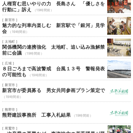
人権育む思いやりの力 長島さん 「優しさを
行動に」訴え
（19時間前）
[ 新宮市 ]
魅力的な列車内楽しむ 新宮駅で「銀河」見学
会
（19時間前）
[ 太地町 ]
関係機関の連携強化 太地町、追い込み漁解禁
前に会議
（19時間前）
[ 広域 ]
８日ごろまで高波警戒 台風１３号 警報発表
の可能性も
（19時間前）
[ 新宮市 ]
新宮市が委員募る 男女共同参画プラン策定で
（19時間前）
[ 熊野市 ]
熊野建設事務所 工事入札結果
（19時間前）
[ 尾鷲市 ]