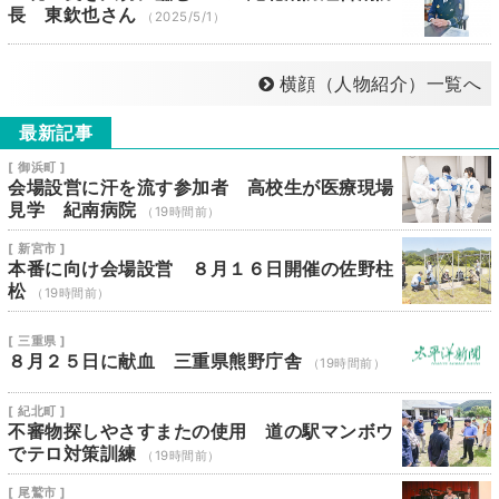
長 東欽也さん
（2025/5/1）
横顔（人物紹介）一覧へ
最新記事
[ 御浜町 ]
会場設営に汗を流す参加者 高校生が医療現場
見学 紀南病院
（19時間前）
[ 新宮市 ]
本番に向け会場設営 ８月１６日開催の佐野柱
松
（19時間前）
[ 三重県 ]
８月２５日に献血 三重県熊野庁舎
（19時間前）
[ 紀北町 ]
不審物探しやさすまたの使用 道の駅マンボウ
でテロ対策訓練
（19時間前）
[ 尾鷲市 ]