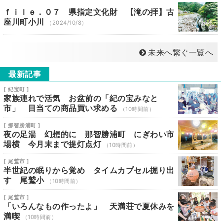
ｆｉｌｅ．０７ 県指定文化財 【滝の拝】古
座川町小川
（2024/10/8）
未来へ繋ぐ一覧へ
最新記事
[ 紀宝町 ]
家族連れで活気 お盆前の「紀の宝みなと
市」 目当ての商品買い求める
（10時間前）
[ 那智勝浦町 ]
夜の足湯 幻想的に 那智勝浦町 にぎわい市
場横 今月末まで提灯点灯
（10時間前）
[ 尾鷲市 ]
半世紀の眠りから覚め タイムカプセル掘り出
す 尾鷲小
（10時間前）
[ 尾鷲市 ]
「いろんなもの作ったよ」 天満荘で夏休みを
満喫
（10時間前）