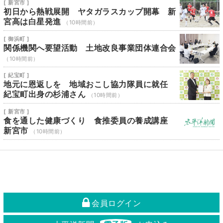
[ 新宮市 ]
初日から熱戦展開 ヤタガラスカップ開幕 新
宮高は白星発進
（10時間前）
[ 御浜町 ]
関係機関へ要望活動 土地改良事業団体連合会
（10時間前）
[ 紀宝町 ]
地元に恩返しを 地域おこし協力隊員に就任
紀宝町出身の杉浦さん
（10時間前）
[ 新宮市 ]
食を通した健康づくり 食推委員の養成講座
新宮市
（10時間前）
会員ログイン