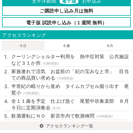
太平洋新聞
電子版
お申込み
ご購読申し込み月は無料
電子版 試読申し込み（１週間 無料）
アクセスランキング
今日
今週
今月
クーリングシェルター利用を 熱中症対策 公共施設
など３１か所
(10時間前)
家族連れで活気 お盆前の「紀の宝みなと市」 目当
ての商品買い求める
(10時間前)
半世紀の眠りから覚め タイムカプセル掘り出す 尾
鷲小
(10時間前)
全１１曲を予定 仕上げ急ぐ 尾鷲中吹奏楽部 ８月
９日に定期演奏会
(8/4)
飲酒運転にＮＯ 新宮市内で飲酒検問
(10時間前)
アクセスランキング一覧