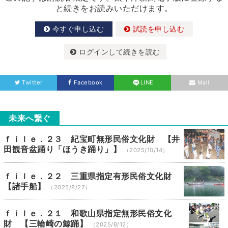
と続きをお読みいただけます。
今すぐ申し込む
試読を申し込む
ログインして続きを読む
Twitter
Facebook
LINE
Mail
未来へ繋ぐ
ｆｉｌｅ．２３ 紀宝町無形民俗文化財 【井
田観音盆踊り「ほうき踊り」】
（2025/10/14）
ｆｉｌｅ．２２ 三重県指定有形民俗文化財
【諸手船】
（2025/8/27）
ｆｉｌｅ．２１ 和歌山県指定無形民俗文化
財 【三輪崎の鯨踊】
（2025/8/12）