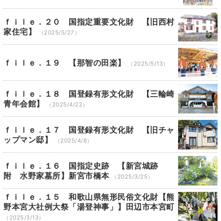
ｆｉｌｅ．２０ 国指定重要文化財 【旧西村
家住宅】
（2025/5/27）
ｆｉｌｅ．１９ 【那智の田楽】
（2025/5/13）
ｆｉｌｅ．１８ 国登録有形文化財 【三輪崎
青年会館】
（2025/4/22）
ｆｉｌｅ．１７ 国登録有形文化財 【旧チャ
ップマン邸】
（2025/4/8）
ｆｉｌｅ．１６ 国指定史跡 【新宮城跡
附 水野家墓所】新宮市橋本
（2025/3/25）
ｆｉｌｅ．１５ 和歌山県無形民俗文化財【熊
野本宮大社例大祭「湯登神事」】田辺市本宮町
（2025/3/13）