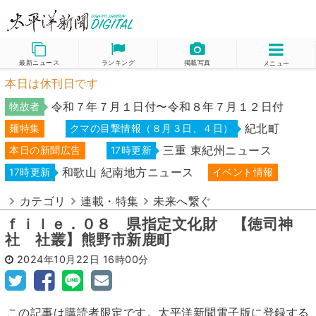
最新ニュース
ランキング
掲載写真
メニュー
本日は休刊日です
令和７年７月１日付〜令和８年７月１２日付
物故者
紀北町
麺特集
クマの目撃情報（８月３日、４日）
三重 東紀州ニュース
本日の新聞広告
17時更新
和歌山 紀南地方ニュース
17時更新
イベント情報
カテゴリ
連載・特集
未来へ繋ぐ
ｆｉｌｅ．０８ 県指定文化財 【徳司神
社 社叢】熊野市新鹿町
2024年10月22日
16時00分
この記事は購読者限定です。太平洋新聞電子版に登録する