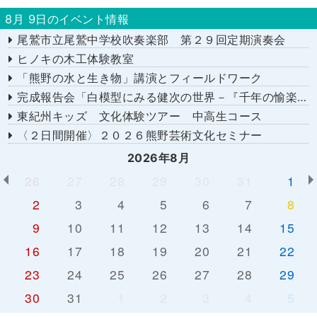
8月 9日のイベント情報
尾鷲市立尾鷲中学校吹奏楽部 第２９回定期演奏会
ヒノキの木工体験教室
「熊野の水と生き物」講演とフィールドワーク
完成報告会「白模型にみる健次の世界－『千年の愉楽』『奇蹟』より－」
東紀州キッズ 文化体験ツアー 中高生コース
〈２日間開催〉２０２６熊野芸術文化セミナー
2026年8月
26
27
28
29
30
31
1
2
3
4
5
6
7
8
9
10
11
12
13
14
15
16
17
18
19
20
21
22
23
24
25
26
27
28
29
30
31
1
2
3
4
5