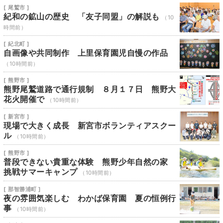
[ 尾鷲市 ]
紀和の鉱山の歴史 「友子同盟」の解説も
（10
時間前）
[ 紀北町 ]
自画像や共同制作 上里保育園児自慢の作品
（10時間前）
[ 熊野市 ]
熊野尾鷲道路で通行規制 ８月１７日 熊野大
花火開催で
（10時間前）
[ 新宮市 ]
現場で大きく成長 新宮市ボランティアスクー
ル
（10時間前）
[ 熊野市 ]
普段できない貴重な体験 熊野少年自然の家
挑戦サマーキャンプ
（10時間前）
[ 那智勝浦町 ]
夜の雰囲気楽しむ わかば保育園 夏の恒例行
事
（10時間前）