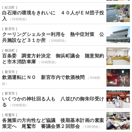
[ 紀北町 ]
白石湖の環境をきれいに ４０人がＥＭ団子投
入
（10時間前）
[ 新宮市 ]
クーリングシェルター利用を 熱中症対策 公
共施設など３１か所
（10時間前）
[ 御浜町 ]
百条委 調査方針決定 御浜町議会 随意契約
と市木消防車庫
（10時間前）
[ 新宮市 ]
飲酒運転にＮＯ 新宮市内で飲酒検問
（10時間
前）
[ 新宮市 ]
いくつかの神社回る人も 八並びの御朱印受け
る
（10時間前）
[ 尾鷲市 ]
各施策の方向性など協議 後期基本計画の素案
策定へ 尾鷲市 審議会第２回部会
（10時間前）