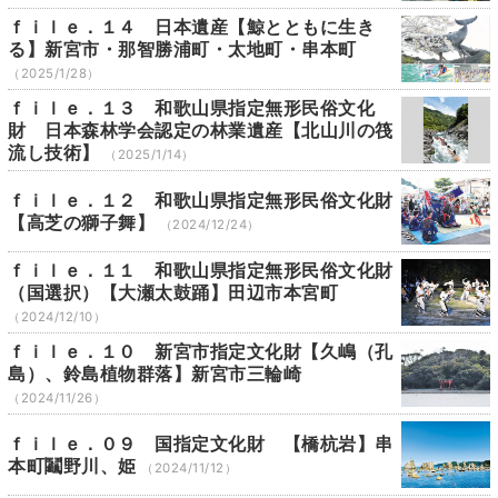
ｆｉｌｅ．１４ 日本遺産【鯨とともに生き
る】新宮市・那智勝浦町・太地町・串本町
（2025/1/28）
ｆｉｌｅ．１３ 和歌山県指定無形民俗文化
財 日本森林学会認定の林業遺産【北山川の筏
流し技術】
（2025/1/14）
ｆｉｌｅ．１２ 和歌山県指定無形民俗文化財
【高芝の獅子舞】
（2024/12/24）
ｆｉｌｅ．１１ 和歌山県指定無形民俗文化財
（国選択）【大瀬太鼓踊】田辺市本宮町
（2024/12/10）
ｆｉｌｅ．１０ 新宮市指定文化財【久嶋（孔
島）、鈴島植物群落】新宮市三輪崎
（2024/11/26）
ｆｉｌｅ．０９ 国指定文化財 【橋杭岩】串
本町鬮野川、姫
（2024/11/12）