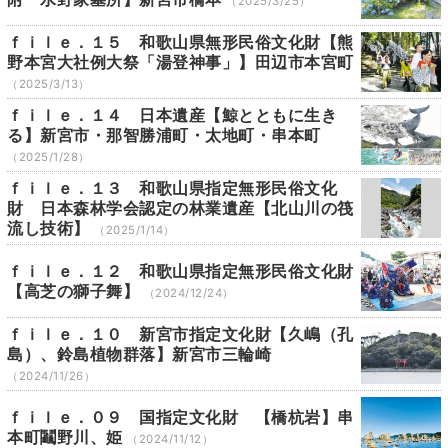
（2025/3/25）
ｆｉｌｅ．１５ 和歌山県無形民俗文化財【熊
野本宮大社例大祭「湯登神事」】田辺市本宮町
（2025/3/13）
ｆｉｌｅ．１４ 日本遺産【鯨とともに生き
る】新宮市・那智勝浦町・太地町・串本町
（2025/1/28）
ｆｉｌｅ．１３ 和歌山県指定無形民俗文化
財 日本森林学会認定の林業遺産【北山川の筏
流し技術】
（2025/1/14）
ｆｉｌｅ．１２ 和歌山県指定無形民俗文化財
【高芝の獅子舞】
（2024/12/24）
ｆｉｌｅ．１０ 新宮市指定文化財【久嶋（孔
島）、鈴島植物群落】新宮市三輪崎
（2024/11/26）
ｆｉｌｅ．０９ 国指定文化財 【橋杭岩】串
本町鬮野川、姫
（2024/11/12）