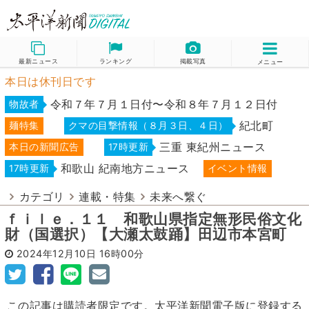
最新ニュース
ランキング
掲載写真
メニュー
本日は休刊日です
令和７年７月１日付〜令和８年７月１２日付
物故者
紀北町
麺特集
クマの目撃情報（８月３日、４日）
三重 東紀州ニュース
本日の新聞広告
17時更新
和歌山 紀南地方ニュース
17時更新
イベント情報
カテゴリ
連載・特集
未来へ繋ぐ
ｆｉｌｅ．１１ 和歌山県指定無形民俗文化
財（国選択）【大瀬太鼓踊】田辺市本宮町
2024年12月10日
16時00分
この記事は購読者限定です。太平洋新聞電子版に登録する