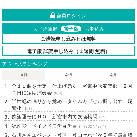
会員ログイン
太平洋新聞
電子版
お申込み
ご購読申し込み月は無料
電子版 試読申し込み（１週間 無料）
アクセスランキング
今日
今週
今月
全１１曲を予定 仕上げ急ぐ 尾鷲中吹奏楽部 ８月
９日に定期演奏会
(8/4)
半世紀の眠りから覚め タイムカプセル掘り出す 尾
鷲小
(8/8)
飲酒運転にＮＯ 新宮市内で飲酒検問
(8/8)
紀南抄「ベイクドモチョチョ」
(2024/12/11)
石川さんエベレスト登頂 登山歴わずか５年で最高峰