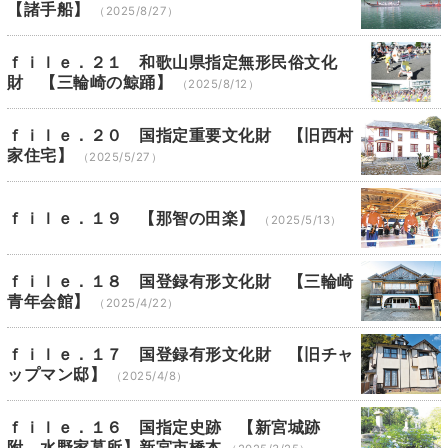
【諸手船】
（2025/8/27）
ｆｉｌｅ．２１ 和歌山県指定無形民俗文化
財 【三輪崎の鯨踊】
（2025/8/12）
ｆｉｌｅ．２０ 国指定重要文化財 【旧西村
家住宅】
（2025/5/27）
ｆｉｌｅ．１９ 【那智の田楽】
（2025/5/13）
ｆｉｌｅ．１８ 国登録有形文化財 【三輪崎
青年会館】
（2025/4/22）
ｆｉｌｅ．１７ 国登録有形文化財 【旧チャ
ップマン邸】
（2025/4/8）
ｆｉｌｅ．１６ 国指定史跡 【新宮城跡
附 水野家墓所】新宮市橋本