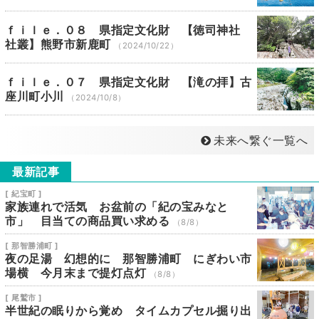
ｆｉｌｅ．０８ 県指定文化財 【徳司神社
社叢】熊野市新鹿町
（2024/10/22）
ｆｉｌｅ．０７ 県指定文化財 【滝の拝】古
座川町小川
（2024/10/8）
未来へ繋ぐ一覧へ
最新記事
[ 紀宝町 ]
家族連れで活気 お盆前の「紀の宝みなと
市」 目当ての商品買い求める
（8/8）
[ 那智勝浦町 ]
夜の足湯 幻想的に 那智勝浦町 にぎわい市
場横 今月末まで提灯点灯
（8/8）
[ 尾鷲市 ]
半世紀の眠りから覚め タイムカプセル掘り出