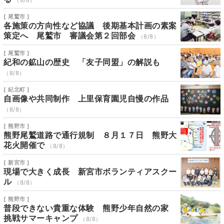
（8/8）
[ 尾鷲市 ]
各施策の方向性など協議 後期基本計画の素案
策定へ 尾鷲市 審議会第２回部会
（8/8）
[ 尾鷲市 ]
紀和の鉱山の歴史 「友子同盟」の解説も
（8/8）
[ 紀北町 ]
自画像や共同制作 上里保育園児自慢の作品
（8/8）
[ 熊野市 ]
熊野尾鷲道路で通行規制 ８月１７日 熊野大
花火開催で
（8/8）
[ 新宮市 ]
現場で大きく成長 新宮市ボランティアスクー
ル
（8/8）
[ 熊野市 ]
普段できない貴重な体験 熊野少年自然の家
挑戦サマーキャンプ
（8/8）