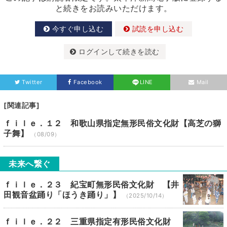
と続きをお読みいただけます。
今すぐ申し込む
試読を申し込む
ログインして続きを読む
Twitter
Facebook
LINE
Mail
[関連記事]
ｆｉｌｅ．１２ 和歌山県指定無形民俗文化財【高芝の獅
子舞】
（08/09）
未来へ繋ぐ
ｆｉｌｅ．２３ 紀宝町無形民俗文化財 【井
田観音盆踊り「ほうき踊り」】
（2025/10/14）
ｆｉｌｅ．２２ 三重県指定有形民俗文化財