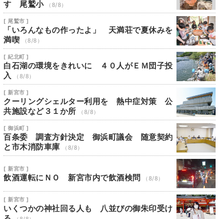
す 尾鷲小
（8/8）
[ 尾鷲市 ]
「いろんなもの作ったよ」 天満荘で夏休みを
満喫
（8/8）
[ 紀北町 ]
白石湖の環境をきれいに ４０人がＥＭ団子投
入
（8/8）
[ 新宮市 ]
クーリングシェルター利用を 熱中症対策 公
共施設など３１か所
（8/8）
[ 御浜町 ]
百条委 調査方針決定 御浜町議会 随意契約
と市木消防車庫
（8/8）
[ 新宮市 ]
飲酒運転にＮＯ 新宮市内で飲酒検問
（8/8）
[ 新宮市 ]
いくつかの神社回る人も 八並びの御朱印受け
る