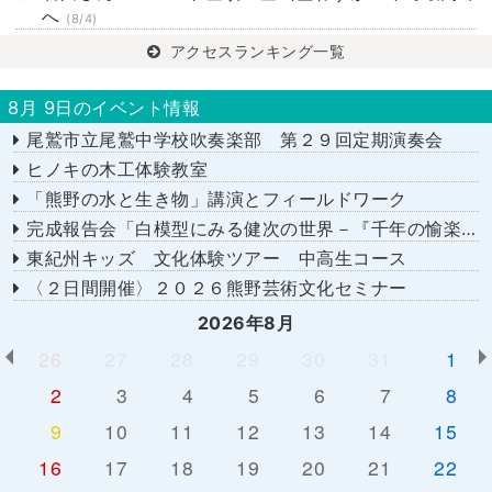
へ
(8/4)
アクセスランキング一覧
8月 9日のイベント情報
尾鷲市立尾鷲中学校吹奏楽部 第２９回定期演奏会
ヒノキの木工体験教室
「熊野の水と生き物」講演とフィールドワーク
完成報告会「白模型にみる健次の世界－『千年の愉楽』『奇蹟』より－」
東紀州キッズ 文化体験ツアー 中高生コース
〈２日間開催〉２０２６熊野芸術文化セミナー
2026年8月
26
27
28
29
30
31
1
2
3
4
5
6
7
8
9
10
11
12
13
14
15
16
17
18
19
20
21
22