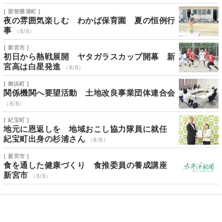
[ 那智勝浦町 ]
夜の雰囲気楽しむ わかば保育園 夏の恒例行
事
（8/8）
[ 新宮市 ]
初日から熱戦展開 ヤタガラスカップ開幕 新
宮高は白星発進
（8/8）
[ 御浜町 ]
関係機関へ要望活動 土地改良事業団体連合会
（8/8）
[ 紀宝町 ]
地元に恩返しを 地域おこし協力隊員に就任
紀宝町出身の杉浦さん
（8/8）
[ 新宮市 ]
食を通した健康づくり 食推委員の養成講座
新宮市
（8/8）