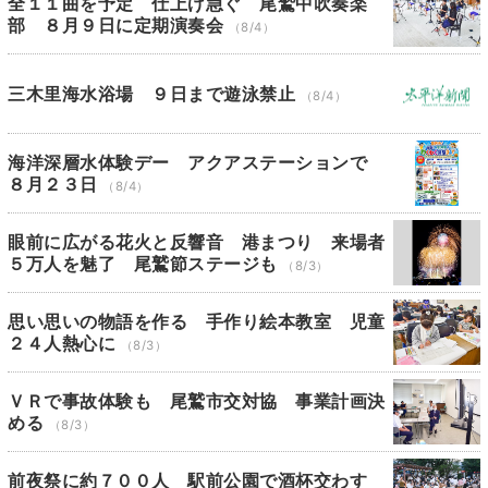
全１１曲を予定 仕上げ急ぐ 尾鷲中吹奏楽
部 ８月９日に定期演奏会
（8/4）
三木里海水浴場 ９日まで遊泳禁止
（8/4）
海洋深層水体験デー アクアステーションで
８月２３日
（8/4）
眼前に広がる花火と反響音 港まつり 来場者
５万人を魅了 尾鷲節ステージも
（8/3）
思い思いの物語を作る 手作り絵本教室 児童
２４人熱心に
（8/3）
ＶＲで事故体験も 尾鷲市交対協 事業計画決
める
（8/3）
前夜祭に約７００人 駅前公園で酒杯交わす