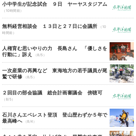
小中学生が記念試合 ９日 ヤーヤスタジアム
（10時間前）
無料経営相談会 １３日と２７日に会議所
（10
時間前）
人権育む思いやりの力 長島さん 「優しさを
行動に」訴え
（8/5）
一次産業の再興など 東海地方の若手議員が尾
鷲で研修
（8/5）
２回目の部会協議 総合計画審議会 傍聴可
（8/5）
石川さんエベレスト登頂 登山歴わずか５年で
最高峰へ
（8/4）