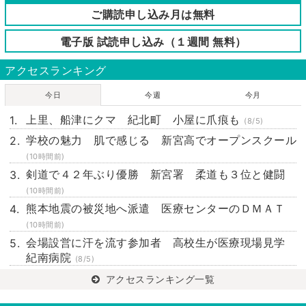
ご購読申し込み月は無料
電子版 試読申し込み（１週間 無料）
アクセスランキング
今日
今週
今月
上里、船津にクマ 紀北町 小屋に爪痕も
(8/5)
学校の魅力 肌で感じる 新宮高でオープンスクール
(10時間前)
剣道で４２年ぶり優勝 新宮署 柔道も３位と健闘
(10時間前)
熊本地震の被災地へ派遣 医療センターのＤＭＡＴ
(10時間前)
会場設営に汗を流す参加者 高校生が医療現場見学
紀南病院
(8/5)
アクセスランキング一覧