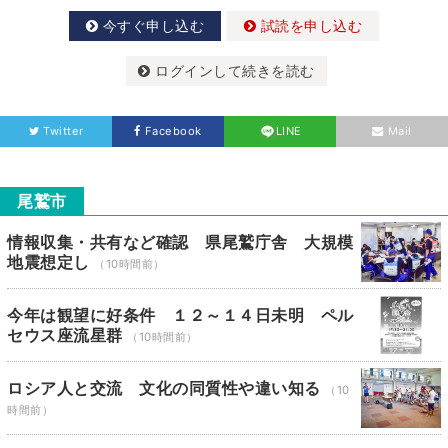
今すぐ申し込む
試読を申し込む
ログインして続きを読む
Twitter
Facebook
LINE
Mail
尾鷲市
情報収集・共有など確認 県尾鷲庁舎 大規模
地震想定し
（10時間前）
今年は観望に好条件 １２～１４日未明 ペル
セウス座流星群
（10時間前）
ロシア人と交流 文化の同質性や違い知る
（10
時間前）