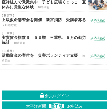
座禅組んで意識集中 子ども広場くまっこ 夏
休みに貴重な体験
（10時間前）
[ 新宮市 ]
上級救命講習会を開催 新宮消防 受講者募る
（10時間前）
[ 三重県 ]
実質賃金指数３．５％増 三重県、５月の勤労
統計
（10時間前）
[ 三重県 ]
活動資金の寄付を 災害ボランティア支援
（10
時間前）
会員ログイン
太平洋新聞
電子版
お申込み