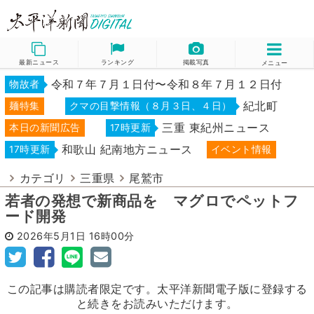
最新ニュース
ランキング
掲載写真
メニュー
令和７年７月１日付〜令和８年７月１２日付
物故者
紀北町
麺特集
クマの目撃情報（８月３日、４日）
三重 東紀州ニュース
本日の新聞広告
17時更新
和歌山 紀南地方ニュース
17時更新
イベント情報
カテゴリ
三重県
尾鷲市
若者の発想で新商品を マグロでペットフ
ード開発
2026年5月1日
16時00分
この記事は購読者限定です。太平洋新聞電子版に登録する
と続きをお読みいただけます。