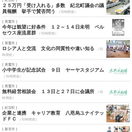
[ 紀北町 ]
２５万円「受け入れる」多数 紀北町議会の議
員報酬 挙手で賛否問う
（10時間前）
[ 尾鷲市 ]
今年は観望に好条件 １２～１４日未明 ペル
セウス座流星群
（10時間前）
[ 尾鷲市 ]
ロシア人と交流 文化の同質性や違い知る
（10
時間前）
[ 尾鷲市 ]
小中学生が記念試合 ９日 ヤーヤスタジアム
（10時間前）
[ 尾鷲市 ]
無料経営相談会 １３日と２７日に会議所
（10
時間前）
[ 紀宝町 ]
企業と連携 キャリア教育 八咫烏ユナイテッ
ドＦＣ
（10時間前）
[ 新宮市 ]