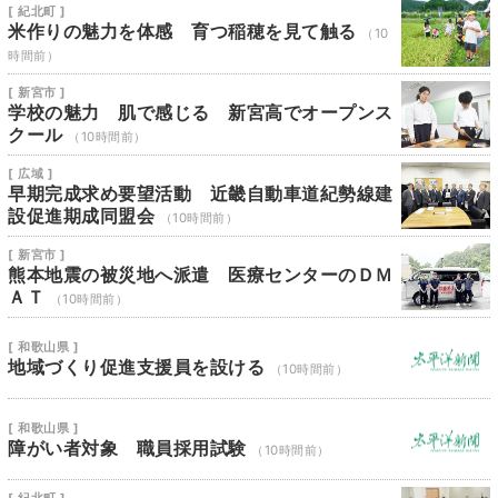
[ 紀北町 ]
米作りの魅力を体感 育つ稲穂を見て触る
（10
時間前）
[ 新宮市 ]
学校の魅力 肌で感じる 新宮高でオープンス
クール
（10時間前）
[ 広域 ]
早期完成求め要望活動 近畿自動車道紀勢線建
設促進期成同盟会
（10時間前）
[ 新宮市 ]
熊本地震の被災地へ派遣 医療センターのＤＭ
ＡＴ
（10時間前）
[ 和歌山県 ]
地域づくり促進支援員を設ける
（10時間前）
[ 和歌山県 ]
障がい者対象 職員採用試験
（10時間前）