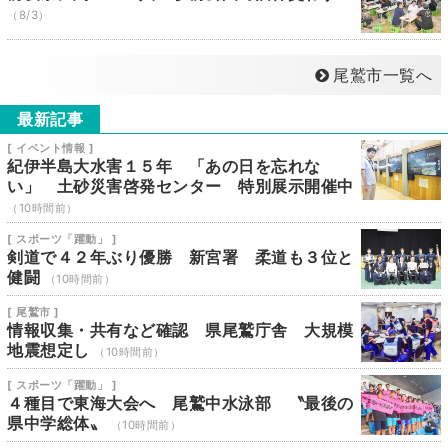
（8/3）
尾鷲市一覧へ
最新記事
[ イベント情報 ]
紀伊半島大水害１５年 「あの日を忘れな
い」 土砂災害啓発センター 特別展示開催中
（10時間前）
[ スポーツ「躍動」 ]
剣道で４２年ぶり優勝 新宮署 柔道も３位と
健闘
（10時間前）
[ 尾鷲市 ]
情報収集・共有など確認 県尾鷲庁舎 大規模
地震想定し
（10時間前）
[ スポーツ「躍動」 ]
４種目で東海大会へ 尾鷲中水泳部 〝最後の
県中学総体〟
（10時間前）