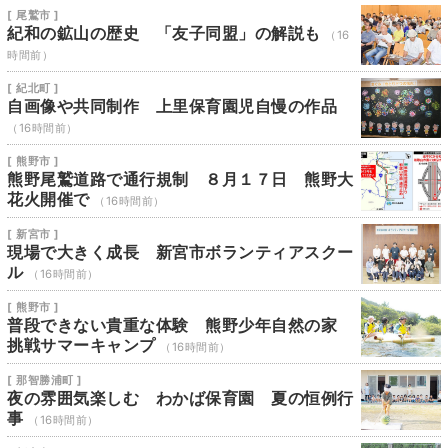
[ 尾鷲市 ]
紀和の鉱山の歴史 「友子同盟」の解説も
（16
時間前）
[ 紀北町 ]
自画像や共同制作 上里保育園児自慢の作品
（16時間前）
[ 熊野市 ]
熊野尾鷲道路で通行規制 ８月１７日 熊野大
花火開催で
（16時間前）
[ 新宮市 ]
現場で大きく成長 新宮市ボランティアスクー
ル
（16時間前）
[ 熊野市 ]
普段できない貴重な体験 熊野少年自然の家
挑戦サマーキャンプ
（16時間前）
[ 那智勝浦町 ]
夜の雰囲気楽しむ わかば保育園 夏の恒例行
事
（16時間前）