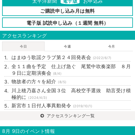
太平洋新聞
電子版
お申込み
ご購読申し込み月は無料
電子版 試読申し込み（１週間 無料）
アクセスランキング
今日
今週
今月
はまゆう歌謡クラブ第２４回発表会
(2022/6/7)
全１１曲を予定 仕上げ急ぐ 尾鷲中吹奏楽部 ８月
９日に定期演奏会
(8/4)
物故者の方々を紹介
(8/5)
川上穂乃嘉さん全国３位 高校空手選抜 助言受け積
極的に
(2024/4/3)
新宮市１日付人事異動発令
(2019/10/1)
アクセスランキング一覧
8月 9日のイベント情報