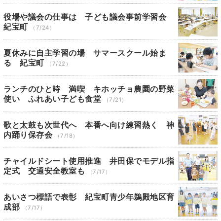
役場や議会の仕事は 子ども議会事前学習会
紀宝町
（7/24）
夏休みに自主学習の場 サマースクール始ま
る 紀宝町
（7/22）
ランチのひと時 満喫 キホッチョ農園の野菜
使い ふれあい子ども食堂
（7/21）
歌と太鼓も次世代へ 本番へ向け練習熱く 神
内踊り保存会
（7/18）
チャイルドシート使用推進 井田保でモデル指
定式 交通安全教室も
（7/17）
あいさつ標語で表彰 紀宝町青少年鵜殿地区育
成部
（7/17）