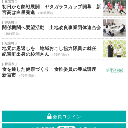
[ 新宮市 ]
初日から熱戦展開 ヤタガラスカップ開幕 新
宮高は白星発進
（16時間前）
[ 御浜町 ]
関係機関へ要望活動 土地改良事業団体連合会
（16時間前）
[ 紀宝町 ]
地元に恩返しを 地域おこし協力隊員に就任
紀宝町出身の杉浦さん
（16時間前）
[ 新宮市 ]
食を通した健康づくり 食推委員の養成講座
新宮市
（16時間前）
会員ログイン