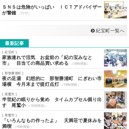
ＳＮＳは危険がいっぱい ＩＣＴアドバイザー
が警鐘
（7/17）
紀宝町一覧へ
最新記事
[ 紀宝町 ]
家族連れで活気 お盆前の「紀の宝みなと
市」 目当ての商品買い求める
（16時間前）
[ 那智勝浦町 ]
夜の足湯 幻想的に 那智勝浦町 にぎわい市
場横 今月末まで提灯点灯
（16時間前）
[ 尾鷲市 ]
半世紀の眠りから覚め タイムカプセル掘り出
す 尾鷲小
（16時間前）
[ 尾鷲市 ]
「いろんなもの作ったよ」 天満荘で夏休みを
満喫
（16時間前）