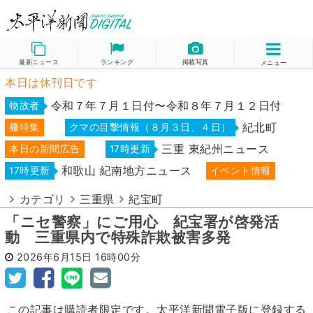
最新ニュース
ランキング
掲載写真
メニュー
本日は休刊日です
令和７年７月１日付〜令和８年７月１２日付
物故者
紀北町
麺特集
クマの目撃情報（８月３日、４日）
三重 東紀州ニュース
本日の新聞広告
17時更新
和歌山 紀南地方ニュース
17時更新
イベント情報
カテゴリ
三重県
紀宝町
「ニセ警察」にご用心 紀宝署が啓発活
動 三重県内で特殊詐欺被害多発
2026年6月15日
16時00分
この記事は購読者限定です。太平洋新聞電子版に登録する