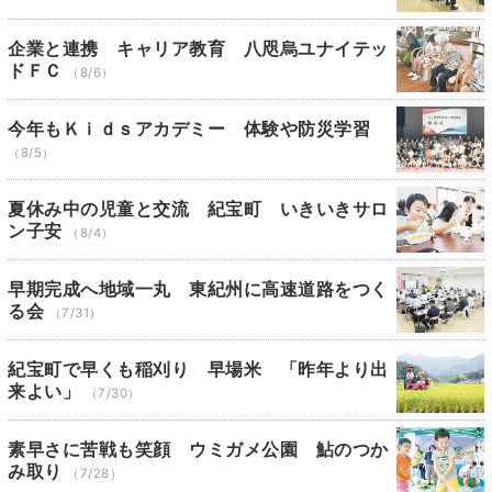
企業と連携 キャリア教育 八咫烏ユナイテッ
ドＦＣ
（8/6）
今年もＫｉｄｓアカデミー 体験や防災学習
（8/5）
夏休み中の児童と交流 紀宝町 いきいきサロ
ン子安
（8/4）
早期完成へ地域一丸 東紀州に高速道路をつく
る会
（7/31）
紀宝町で早くも稲刈り 早場米 「昨年より出
来よい」
（7/30）
素早さに苦戦も笑顔 ウミガメ公園 鮎のつか
み取り
（7/28）