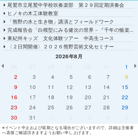
尾鷲市立尾鷲中学校吹奏楽部 第２９回定期演奏会
ヒノキの木工体験教室
「熊野の水と生き物」講演とフィールドワーク
完成報告会「白模型にみる健次の世界－『千年の愉楽』『奇蹟』より－」
東紀州キッズ 文化体験ツアー 中高生コース
〈２日間開催〉２０２６熊野芸術文化セミナー
2026年8月
26
27
28
29
30
31
1
2
3
4
5
6
7
8
9
10
11
12
13
14
15
16
17
18
19
20
21
22
23
24
25
26
27
28
29
30
31
1
2
3
4
5
※イベント中止および延期となる場合がございますので、詳細は主催者
へ直接ご確認頂きますようお願い申し上げます。