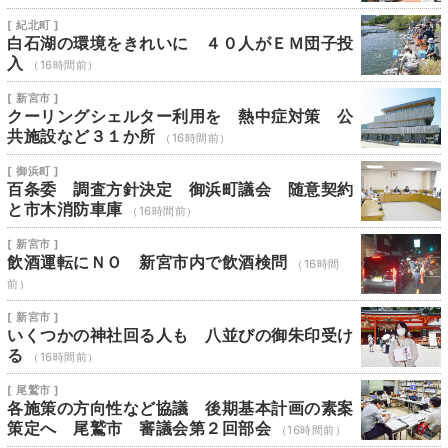
[ 紀北町 ]
白石湖の環境をきれいに ４０人がＥＭ団子投
入
（16時間前）
[ 新宮市 ]
クーリングシェルター利用を 熱中症対策 公
共施設など３１か所
（16時間前）
[ 御浜町 ]
百条委 調査方針決定 御浜町議会 随意契約
と市木消防車庫
（16時間前）
[ 新宮市 ]
飲酒運転にＮＯ 新宮市内で飲酒検問
（16時間
前）
[ 新宮市 ]
いくつかの神社回る人も 八並びの御朱印受け
る
（16時間前）
[ 尾鷲市 ]
各施策の方向性など協議 後期基本計画の素案
策定へ 尾鷲市 審議会第２回部会
（16時間前）