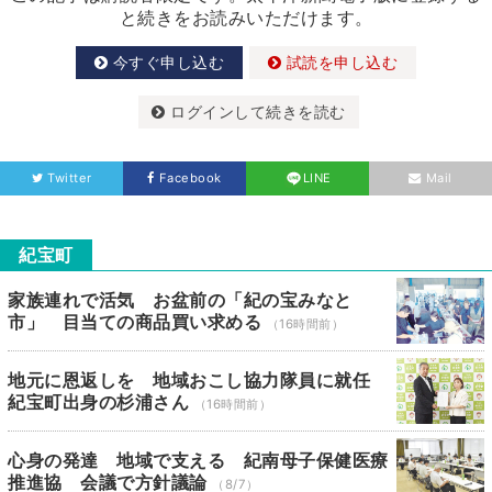
と続きをお読みいただけます。
今すぐ申し込む
試読を申し込む
ログインして続きを読む
Twitter
Facebook
LINE
Mail
紀宝町
家族連れで活気 お盆前の「紀の宝みなと
市」 目当ての商品買い求める
（16時間前）
地元に恩返しを 地域おこし協力隊員に就任
紀宝町出身の杉浦さん
（16時間前）
心身の発達 地域で支える 紀南母子保健医療
推進協 会議で方針議論
（8/7）