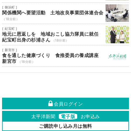
[ 御浜町 ]
関係機関へ要望活動 土地改良事業団体連合会
（18分前）
[ 紀宝町 ]
地元に恩返しを 地域おこし協力隊員に就任
紀宝町出身の杉浦さん
（18分前）
[ 新宮市 ]
食を通した健康づくり 食推委員の養成講座
新宮市
（18分前）
会員ログイン
太平洋新聞
電子版
お申込み
ご購読申し込み月は無料