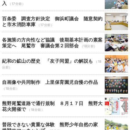
入
（17分前）
百条委 調査方針決定 御浜町議会 随意契約
と市木消防車庫
（17分前）
各施策の方向性など協議 後期基本計画の素案
策定へ 尾鷲市 審議会第２回部会
（18分前）
紀和の鉱山の歴史 「友子同盟」の解説も
（18
分前）
自画像や共同制作 上里保育園児自慢の作品
（18分前）
熊野尾鷲道路で通行規制 ８月１７日 熊野大
花火開催で
（18分前）
普段できない貴重な体験 熊野少年自然の家