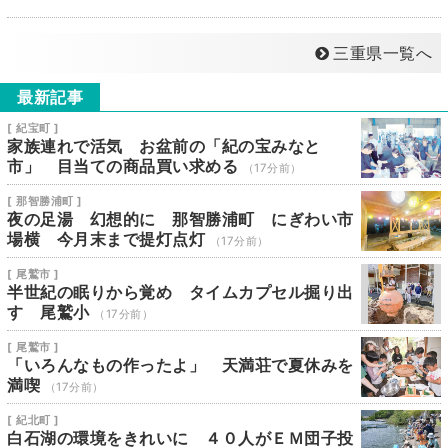
三重県一覧へ
最新記事
[ 紀宝町 ]
家族連れで活気 お盆前の「紀の宝みなと
市」 目当ての商品買い求める
（17分前）
[ 那智勝浦町 ]
夜の足湯 幻想的に 那智勝浦町 にぎわい市
場横 今月末まで提灯点灯
（17分前）
[ 尾鷲市 ]
半世紀の眠りから覚め タイムカプセル掘り出
す 尾鷲小
（17分前）
[ 尾鷲市 ]
「いろんなもの作ったよ」 天満荘で夏休みを
満喫
（17分前）
[ 紀北町 ]
白石湖の環境をきれいに ４０人がＥＭ団子投