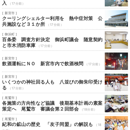
入
（17分前）
[ 新宮市 ]
クーリングシェルター利用を 熱中症対策 公
共施設など３１か所
（17分前）
[ 御浜町 ]
百条委 調査方針決定 御浜町議会 随意契約
と市木消防車庫
（17分前）
[ 新宮市 ]
飲酒運転にＮＯ 新宮市内で飲酒検問
（17分前）
[ 新宮市 ]
いくつかの神社回る人も 八並びの御朱印受け
る
（17分前）
[ 尾鷲市 ]
各施策の方向性など協議 後期基本計画の素案
策定へ 尾鷲市 審議会第２回部会
（18分前）
[ 尾鷲市 ]
紀和の鉱山の歴史 「友子同盟」の解説も
（18