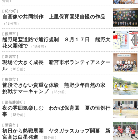
分前）
[ 紀北町 ]
自画像や共同制作 上里保育園児自慢の作品
（18分前）
[ 熊野市 ]
熊野尾鷲道路で通行規制 ８月１７日 熊野大
花火開催で
（18分前）
[ 新宮市 ]
現場で大きく成長 新宮市ボランティアスクー
ル
（18分前）
[ 熊野市 ]
普段できない貴重な体験 熊野少年自然の家
挑戦サマーキャンプ
（18分前）
[ 那智勝浦町 ]
夜の雰囲気楽しむ わかば保育園 夏の恒例行
事
（18分前）
[ 新宮市 ]
初日から熱戦展開 ヤタガラスカップ開幕 新
宮高は白星発進
（18分前）