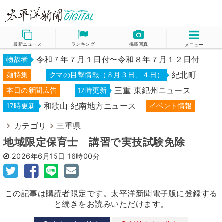
最新ニュース
ランキング
掲載写真
メニュー
令和７年７月１日付〜令和８年７月１２日付
物故者
紀北町
麺特集
クマの目撃情報（８月３日、４日）
三重 東紀州ニュース
本日の新聞広告
17時更新
和歌山 紀南地方ニュース
17時更新
イベント情報
カテゴリ
三重県
地域限定保育士 講習で実技試験免除
2026年6月15日
16時00分
この記事は購読者限定です。太平洋新聞電子版に登録する
と続きをお読みいただけます。