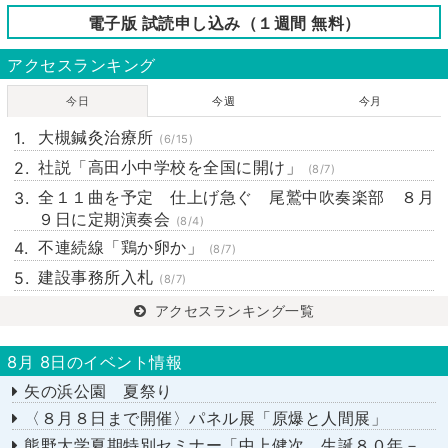
電子版 試読申し込み（１週間 無料）
アクセスランキング
今日
今週
今月
大槻鍼灸治療所
(6/15)
社説「高田小中学校を全国に開け」
(8/7)
全１１曲を予定 仕上げ急ぐ 尾鷲中吹奏楽部 ８月
９日に定期演奏会
(8/4)
不連続線「鶏か卵か」
(8/7)
建設事務所入札
(8/7)
アクセスランキング一覧
8月 8日のイベント情報
矢の浜公園 夏祭り
〈８月８日まで開催〉パネル展「原爆と人間展」
熊野大学夏期特別セミナー「中上健次 生誕８０年－時代へのまなざし－」