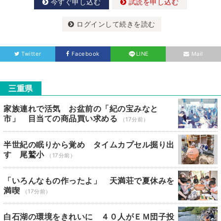
今すぐ申し込む
試読を申し込む
ログインして続きを読む
Twitter
Facebook
LINE
Mail
三重県
家族連れで活気 お盆前の「紀の宝みなと
市」 目当ての商品買い求める
（17分前）
半世紀の眠りから覚め タイムカプセル掘り出
す 尾鷲小
（17分前）
「いろんなもの作ったよ」 天満荘で夏休みを
満喫
（17分前）
白石湖の環境をきれいに ４０人がＥＭ団子投