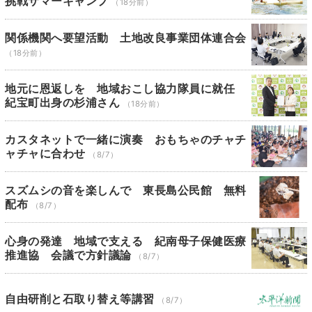
挑戦サマーキャンプ
（18分前）
関係機関へ要望活動 土地改良事業団体連合会
（18分前）
地元に恩返しを 地域おこし協力隊員に就任
紀宝町出身の杉浦さん
（18分前）
カスタネットで一緒に演奏 おもちゃのチャチ
ャチャに合わせ
（8/7）
スズムシの音を楽しんで 東長島公民館 無料
配布
（8/7）
心身の発達 地域で支える 紀南母子保健医療
推進協 会議で方針議論
（8/7）
自由研削と石取り替え等講習
（8/7）