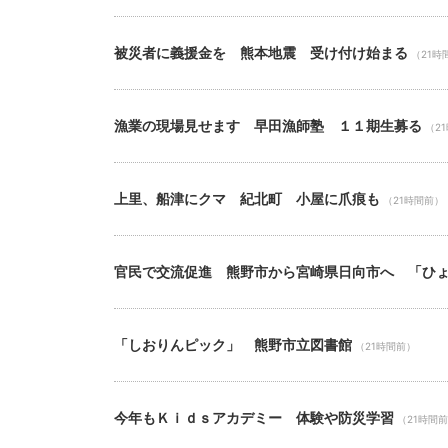
被災者に義援金を 熊本地震 受け付け始まる
（21時
漁業の現場見せます 早田漁師塾 １１期生募る
（2
上里、船津にクマ 紀北町 小屋に爪痕も
（21時間前）
官民で交流促進 熊野市から宮崎県日向市へ 「ひ
「しおりんピック」 熊野市立図書館
（21時間前）
今年もＫｉｄｓアカデミー 体験や防災学習
（21時間