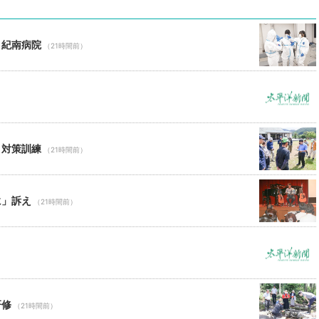
 紀南病院
（21時間前）
ロ対策訓練
（21時間前）
に」訴え
（21時間前）
研修
（21時間前）