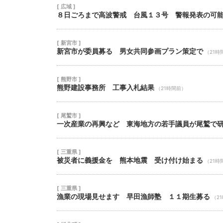
[ 広域 ]
８日ごろまで高波警戒 台風１３号 警報発表の可
[ 新宮市 ]
新宮市が委員募る 男女共同参画プラン策定で
（21時
[ 熊野市 ]
熊野建設事務所 工事入札結果
（21時間前）
[ 尾鷲市 ]
一次産業の再興など 東海地方の若手議員が尾鷲で
[ 三重県 ]
被災者に義援金を 熊本地震 受け付け始まる
（21時
[ 三重県 ]
漁業の現場見せます 早田漁師塾 １１期生募る
（2