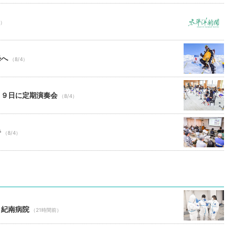
前）
峰へ
（8/4）
月９日に定期演奏会
（8/4）
告
（8/4）
 紀南病院
（21時間前）