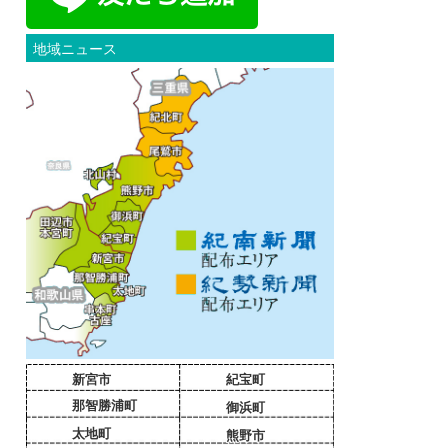
地域ニュース
新宮市
紀宝町
那智勝浦町
御浜町
太地町
熊野市