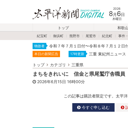
2026
8
6
月
日
木曜日
トップ
和歌
紀宝町
御浜町
熊野市
尾鷲市
紀北町
事件
令和７年７月１日付〜令和８年７月１２日
物故者
三重 東紀州ニュース
本日の新聞広告
17時更新
トップ
カテゴリ
三重県
まちをきれいに 信金と県尾鷲庁舎職員
2026年6月15日
16時00分
この記事は購読者限定です。太平洋
今すぐ申し込む