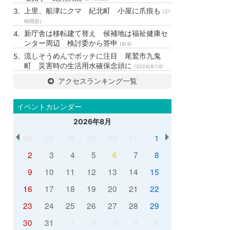
上里、船津にクマ 紀北町 小屋に爪痕も
(21
時間前)
新庁舎は移転建て替え 候補地は福祉健康セ
ンター周辺 検討委から答申
(8/4)
流しそうめんでボッチに注目 尾鷲市九鬼
町 災害時の生活用水確保念頭に
(2024/8/14)
アクセスランキング一覧
イベントカレンダー
2026年8月
26
27
28
29
30
31
1
2
3
4
5
6
7
8
9
10
11
12
13
14
15
16
17
18
19
20
21
22
23
24
25
26
27
28
29
30
31
1
2
3
4
5