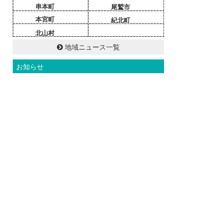
串本町
尾鷲市
本宮町
紀北町
北山村
地域ニュース一覧
お知らせ