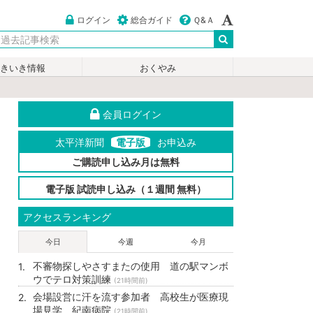
ログイン
総合ガイド
Ｑ&Ａ
いきいき情報
おくやみ
会員ログイン
太平洋新聞
電子版
お申込み
ご購読申し込み月は無料
電子版 試読申し込み（１週間 無料）
アクセスランキング
今日
今週
今月
不審物探しやさすまたの使用 道の駅マンボ
ウでテロ対策訓練
(21時間前)
会場設営に汗を流す参加者 高校生が医療現
場見学 紀南病院
(21時間前)