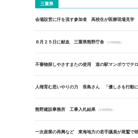
三重県
会場設営に汗を流す参加者 高校生が医療現場見学
８月２５日に献血 三重県熊野庁舎
（21時間前）
不審物探しやさすまたの使用 道の駅マンボウでテ
人権育む思いやりの力 長島さん 「優しさを行動
熊野建設事務所 工事入札結果
（21時間前）
一次産業の再興など 東海地方の若手議員が尾鷲で