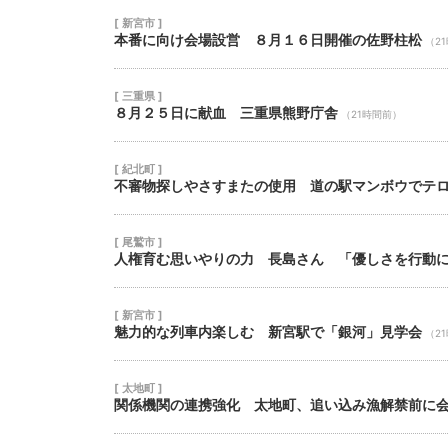
[ 新宮市 ]
本番に向け会場設営 ８月１６日開催の佐野柱松
（2
[ 三重県 ]
８月２５日に献血 三重県熊野庁舎
（21時間前）
[ 紀北町 ]
不審物探しやさすまたの使用 道の駅マンボウでテ
[ 尾鷲市 ]
人権育む思いやりの力 長島さん 「優しさを行動
[ 新宮市 ]
魅力的な列車内楽しむ 新宮駅で「銀河」見学会
（2
[ 太地町 ]
関係機関の連携強化 太地町、追い込み漁解禁前に