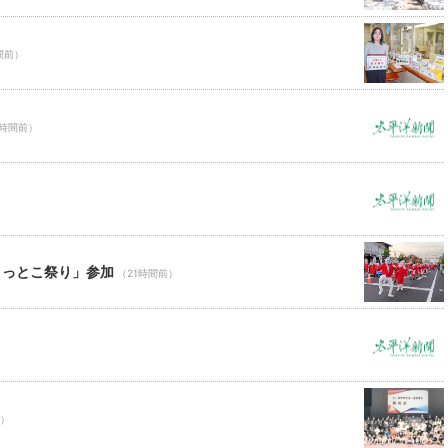
間前）
1時間前）
ょっとこ祭り」参加
（21時間前）
前）