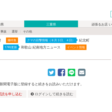
山県
三重県
頑張るお店 
・事故
選挙
その他
付
紀北町
麺特集
クマの目撃情報（８月３日、４日）
和歌山 紀南地方ニュース
17時更新
イベント情報
新聞電子版に登録すると続きをお読みいただけます。
試読を申し込む
ログインして続きを読む