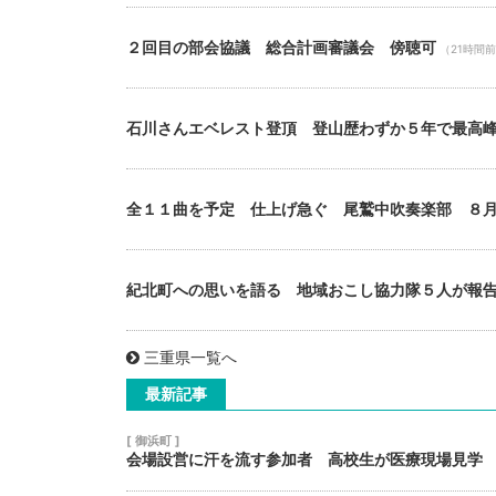
２回目の部会協議 総合計画審議会 傍聴可
（21時間
石川さんエベレスト登頂 登山歴わずか５年で最高
全１１曲を予定 仕上げ急ぐ 尾鷲中吹奏楽部 ８
紀北町への思いを語る 地域おこし協力隊５人が報
三重県一覧へ
最新記事
[ 御浜町 ]
会場設営に汗を流す参加者 高校生が医療現場見学