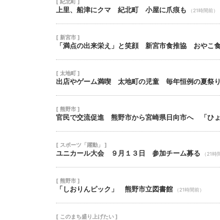
[ 紀北町 ]
上里、船津にクマ 紀北町 小屋に爪痕も
（21時間前）
[ 新宮市 ]
「満点の出来栄え」と笑顔 新宮市食推協 おやこ
[ 太地町 ]
出店やゲーム満喫 太地町の児童 毎年恒例の夏祭
[ 熊野市 ]
官民で交流促進 熊野市から宮崎県日向市へ 「ひ
[ スポーツ「躍動」 ]
ユニカール大会 ９月１３日 参加チーム募る
（21時
[ 熊野市 ]
「しおりんピック」 熊野市立図書館
（21時間前）
[ このまち盛り上げたい ]