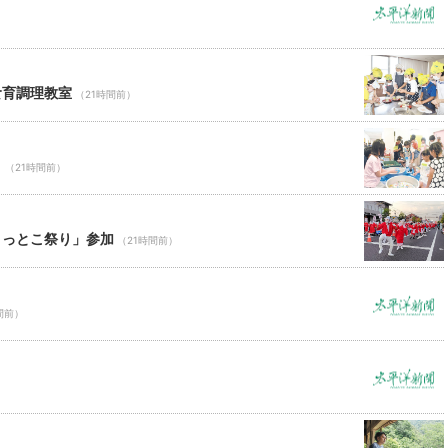
食育調理教室
（21時間前）
り
（21時間前）
ょっとこ祭り」参加
（21時間前）
間前）