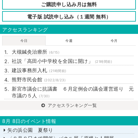
ご購読申し込み月は無料
電子版 試読申し込み（１週間 無料）
アクセスランキング
今日
今週
今月
大槻鍼灸治療所
(6/15)
社説「高田小中学校を全国に開け」
(21時間前)
建設事務所入札
(21時間前)
熊野市民会館
(2022/8/23)
新宮市議会に抗議書 ６月定例会の議会運営巡り 元
市議の５人
(7/30)
アクセスランキング一覧
8月 8日のイベント情報
矢の浜公園 夏祭り