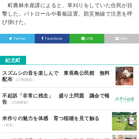
町農林水産課によると、草刈りをしていた住民が目
撃した。パトロールや看板設置、防災無線で注意を呼
び掛けた。
Twitter
Facebook
LINE
Mail
紀北町
スズムシの音を楽しんで 東長島公民館 無料
配布
（21時間前）
不起訴「非常に残念」 盛り土問題 議会で報
告
（21時間前）
米作りの魅力を体感 育つ稲穂を見て触る
（8/6）