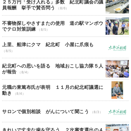
２５万円「受け入れる」多数 紀北町議会の議
員報酬 挙手で賛否問う
（8/6）
不審物探しやさすまたの使用 道の駅マンボウ
でテロ対策訓練
（8/5）
上里、船津にクマ 紀北町 小屋に爪痕も
（8/5）
紀北町への思いを語る 地域おこし協力隊５人
が報告
（8/4）
元職の東篤布氏が表明 １１月の紀北町議選に
動き
（8/4）
サロンで個別相談 がんについて聞こう
（8/3）
きれいで丈夫な歯を守ろう ２次審査選出の４