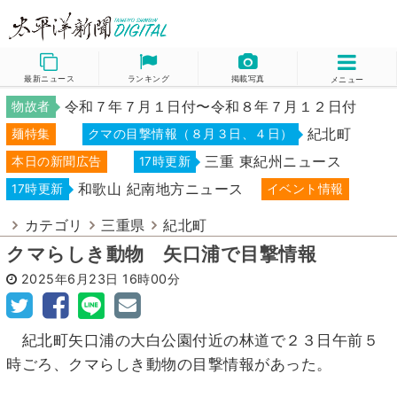
最新ニュース
ランキング
掲載写真
メニュー
令和７年７月１日付〜令和８年７月１２日付
物故者
紀北町
麺特集
クマの目撃情報（８月３日、４日）
三重 東紀州ニュース
本日の新聞広告
17時更新
和歌山 紀南地方ニュース
17時更新
イベント情報
カテゴリ
三重県
紀北町
クマらしき動物 矢口浦で目撃情報
2025年6月23日
16時00分
紀北町矢口浦の大白公園付近の林道で２３日午前５
時ごろ、クマらしき動物の目撃情報があった。