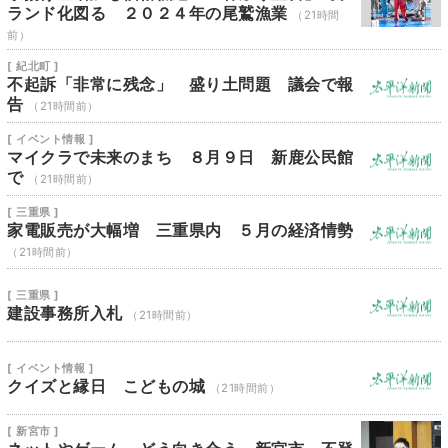
ランド化図る ２０２４年の尾鷲漁業
（21時間
前）
[ 紀北町 ]
不起訴「非常に残念」 盛り土問題 議会で報
告
（21時間前）
[ イベント情報 ]
マイクラで未来のまち ８月９日 新鹿公民館
で
（21時間前）
[ 三重県 ]
家電販売が大幅増 三重県内 ５月の経済情勢
（21時間前）
[ 三重県 ]
建設事務所入札
（21時間前）
[ イベント情報 ]
クイズと縁日 こどもの城
（21時間前）
[ 新宮市 ]