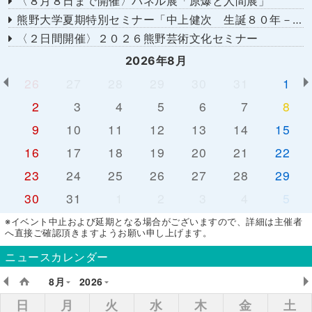
〈８月８日まで開催〉パネル展「原爆と人間展」
熊野大学夏期特別セミナー「中上健次 生誕８０年－時代へのまなざし－」
〈２日間開催〉２０２６熊野芸術文化セミナー
2026年8月
26
27
28
29
30
31
1
2
3
4
5
6
7
8
9
10
11
12
13
14
15
16
17
18
19
20
21
22
23
24
25
26
27
28
29
30
31
1
2
3
4
5
※イベント中止および延期となる場合がございますので、詳細は主催者
へ直接ご確認頂きますようお願い申し上げます。
ニュースカレンダー
8月
2026
日
月
火
水
木
金
土