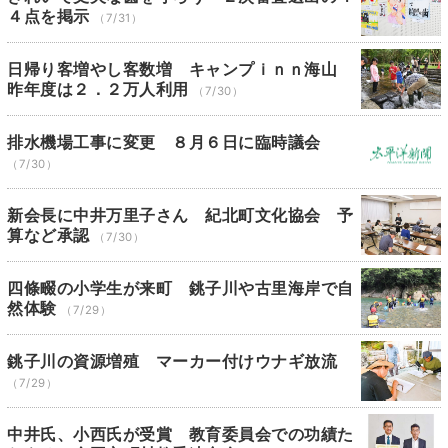
４点を掲示
（7/31）
日帰り客増やし客数増 キャンプｉｎｎ海山
昨年度は２．２万人利用
（7/30）
排水機場工事に変更 ８月６日に臨時議会
（7/30）
新会長に中井万里子さん 紀北町文化協会 予
算など承認
（7/30）
四條畷の小学生が来町 銚子川や古里海岸で自
然体験
（7/29）
銚子川の資源増殖 マーカー付けウナギ放流
（7/29）
中井氏、小西氏が受賞 教育委員会での功績た