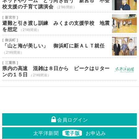
ネットやゲーム どう向き合う 新宮市 不登
校支援の子育て講演会
（21時間前）
[ 新宮市 ]
避難と引き渡し訓練 みくまの支援学校 地震
を想定
（21時間前）
[ 御浜町 ]
「山と海が美しい」 御浜町に新ＡＬＴ就任
（21時間前）
[ 三重県 ]
県内の高速 混雑は８日から ピークはＵター
ンの１５日
（21時間前）
会員ログイン
太平洋新聞
電子版
お申込み