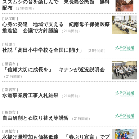
スズムシの音を楽しんで 東長島公民館 無料
配布
（21時間前）
[ 紀宝町 ]
心身の発達 地域で支える 紀南母子保健医療
推進協 会議で方針議論
（21時間前）
[ 社説 ]
社説「高田小中学校を全国に開け」
（21時間前）
[ 新宮市 ]
「信頼大切に成長を」 キナンが近況説明会
（21時間前）
[ 新宮市 ]
水道事業所工事入札結果
（21時間前）
[ 熊野市 ]
自由研削と石取り替え等講習
（21時間前）
[ 尾鷲市 ]
水揚げ量増加も価格低迷 「春ぶり宣言」でブ