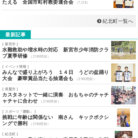
たえる 全国市町村教委連合会
（7/28）
紀北町一覧へ
最新記事
[ 新宮市 ]
水難救助や増水時の対応 新宮市少年消防クラ
ブ夏季研修
（21時間前）
[ イベント情報 ]
みんなで盛り上がろう １４日 うどの盆踊り
大会 豪華賞品当たる抽選会も
（21時間前）
[ 尾鷲市 ]
カスタネットで一緒に演奏 おもちゃのチャチ
ャチャに合わせ
（21時間前）
[ スポーツ「躍動」 ]
挑戦に年齢は関係ない 南さん キックボクシ
ングで勝利
（21時間前）
[ 紀北町 ]