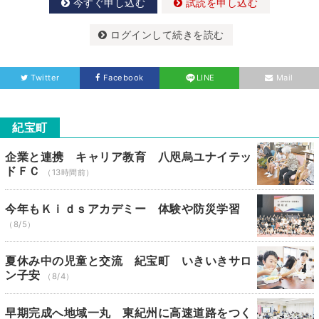
今すぐ申し込む
試読を申し込む
ログインして続きを読む
Twitter
Facebook
LINE
Mail
紀宝町
企業と連携 キャリア教育 八咫烏ユナイテッ
ドＦＣ
（13時間前）
今年もＫｉｄｓアカデミー 体験や防災学習
（8/5）
夏休み中の児童と交流 紀宝町 いきいきサロ
ン子安
（8/4）
早期完成へ地域一丸 東紀州に高速道路をつく