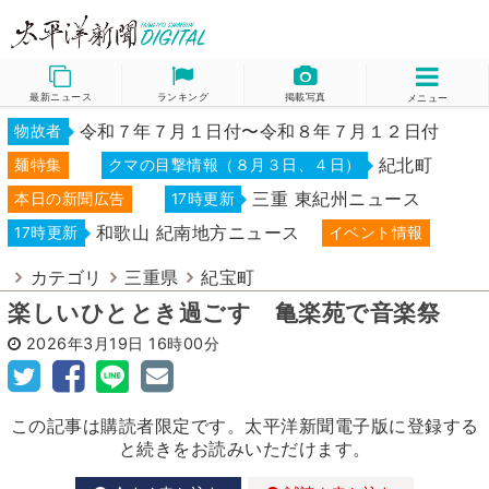
最新ニュース
ランキング
掲載写真
メニュー
令和７年７月１日付〜令和８年７月１２日付
物故者
紀北町
麺特集
クマの目撃情報（８月３日、４日）
三重 東紀州ニュース
本日の新聞広告
17時更新
和歌山 紀南地方ニュース
17時更新
イベント情報
カテゴリ
三重県
紀宝町
楽しいひととき過ごす 亀楽苑で音楽祭
2026年3月19日
16時00分
この記事は購読者限定です。太平洋新聞電子版に登録する
と続きをお読みいただけます。