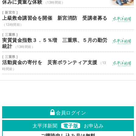
休みに貴重な体験
（13時間前）
[ 新宮市 ]
上級救命講習会を開催 新宮消防 受講者募る
（13時間前）
[ 三重県 ]
実質賃金指数３．５％増 三重県、５月の勤労
統計
（13時間前）
[ 三重県 ]
活動資金の寄付を 災害ボランティア支援
（13
時間前）
会員ログイン
太平洋新聞
電子版
お申込み
ご購読申し込み月は無料