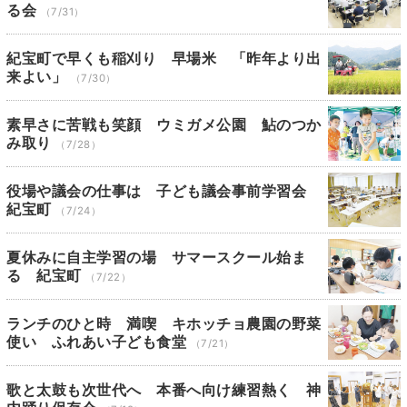
る会
（7/31）
紀宝町で早くも稲刈り 早場米 「昨年より出
来よい」
（7/30）
素早さに苦戦も笑顔 ウミガメ公園 鮎のつか
み取り
（7/28）
役場や議会の仕事は 子ども議会事前学習会
紀宝町
（7/24）
夏休みに自主学習の場 サマースクール始ま
る 紀宝町
（7/22）
ランチのひと時 満喫 キホッチョ農園の野菜
使い ふれあい子ども食堂
（7/21）
歌と太鼓も次世代へ 本番へ向け練習熱く 神