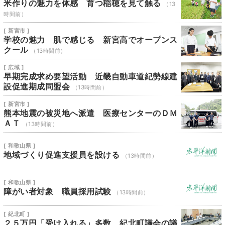
米作りの魅力を体感 育つ稲穂を見て触る
（13
時間前）
[ 新宮市 ]
学校の魅力 肌で感じる 新宮高でオープンス
クール
（13時間前）
[ 広域 ]
早期完成求め要望活動 近畿自動車道紀勢線建
設促進期成同盟会
（13時間前）
[ 新宮市 ]
熊本地震の被災地へ派遣 医療センターのＤＭ
ＡＴ
（13時間前）
[ 和歌山県 ]
地域づくり促進支援員を設ける
（13時間前）
[ 和歌山県 ]
障がい者対象 職員採用試験
（13時間前）
[ 紀北町 ]
２５万円「受け入れる」多数 紀北町議会の議