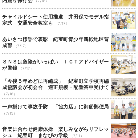
内踊り保存会
（7/18）
チャイルドシート使用推進 井田保でモデル指
定式 交通安全教室も
（7/17）
あいさつ標語で表彰 紀宝町青少年鵜殿地区育
成部
（7/17）
ＳＮＳは危険がいっぱい ＩＣＴアドバイザー
が警鐘
（7/17）
「今後５年めどに再編成」 紀宝町立学校再編
成協議会が初会合 適正規模・配置答申受けて
（7/16）
一声掛けて事故予防 「協力店」に御船郵便局
（7/15）
音楽に合わせ健康体操 楽しみながらリフレッ
シュ 紀宝町 まなびの学級
（7/11）