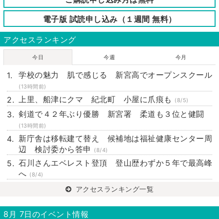
電子版 試読申し込み（１週間 無料）
アクセスランキング
今日
今週
今月
学校の魅力 肌で感じる 新宮高でオープンスクール
(13時間前)
上里、船津にクマ 紀北町 小屋に爪痕も
(8/5)
剣道で４２年ぶり優勝 新宮署 柔道も３位と健闘
(13時間前)
新庁舎は移転建て替え 候補地は福祉健康センター周
辺 検討委から答申
(8/4)
石川さんエベレスト登頂 登山歴わずか５年で最高峰
へ
(8/4)
アクセスランキング一覧
8月 7日のイベント情報