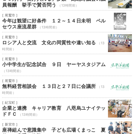
員報酬 挙手で賛否問う
（13時間前）
[ 尾鷲市 ]
今年は観望に好条件 １２～１４日未明 ペル
セウス座流星群
（13時間前）
[ 尾鷲市 ]
ロシア人と交流 文化の同質性や違い知る
（13
時間前）
[ 尾鷲市 ]
小中学生が記念試合 ９日 ヤーヤスタジアム
（13時間前）
[ 尾鷲市 ]
無料経営相談会 １３日と２７日に会議所
（13
時間前）
[ 紀宝町 ]
企業と連携 キャリア教育 八咫烏ユナイテッ
ドＦＣ
（13時間前）
[ 新宮市 ]
座禅組んで意識集中 子ども広場くまっこ 夏