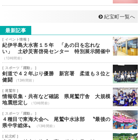
紀宝町一覧へ
最新記事
[ イベント情報 ]
紀伊半島大水害１５年 「あの日を忘れな
い」 土砂災害啓発センター 特別展示開催中
（13時間前）
[ スポーツ「躍動」 ]
剣道で４２年ぶり優勝 新宮署 柔道も３位と
健闘
（13時間前）
[ 尾鷲市 ]
情報収集・共有など確認 県尾鷲庁舎 大規模
地震想定し
（13時間前）
[ スポーツ「躍動」 ]
４種目で東海大会へ 尾鷲中水泳部 〝最後の
県中学総体〟
（13時間前）
[ 紀北町 ]