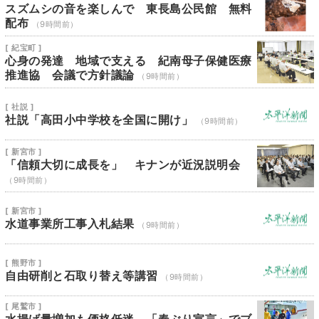
スズムシの音を楽しんで 東長島公民館 無料
配布
（9時間前）
[ 紀宝町 ]
心身の発達 地域で支える 紀南母子保健医療
推進協 会議で方針議論
（9時間前）
[ 社説 ]
社説「高田小中学校を全国に開け」
（9時間前）
[ 新宮市 ]
「信頼大切に成長を」 キナンが近況説明会
（9時間前）
[ 新宮市 ]
水道事業所工事入札結果
（9時間前）
[ 熊野市 ]
自由研削と石取り替え等講習
（9時間前）
[ 尾鷲市 ]