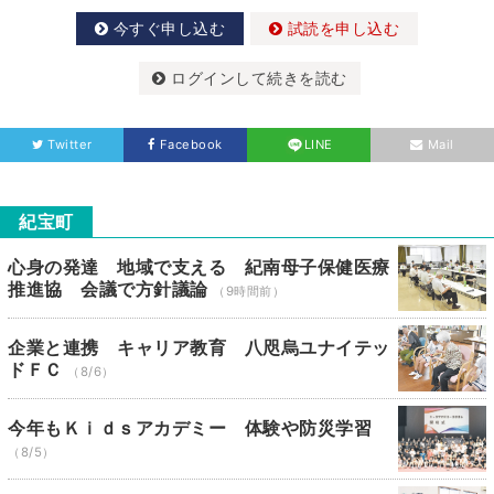
今すぐ申し込む
試読を申し込む
ログインして続きを読む
Twitter
Facebook
LINE
Mail
紀宝町
心身の発達 地域で支える 紀南母子保健医療
推進協 会議で方針議論
（9時間前）
企業と連携 キャリア教育 八咫烏ユナイテッ
ドＦＣ
（8/6）
今年もＫｉｄｓアカデミー 体験や防災学習
（8/5）