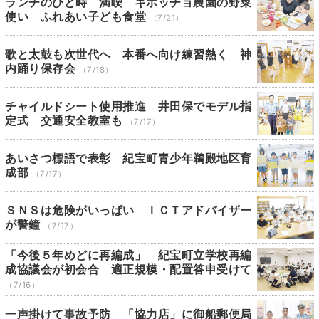
ランチのひと時 満喫 キホッチョ農園の野菜
使い ふれあい子ども食堂
（7/21）
歌と太鼓も次世代へ 本番へ向け練習熱く 神
内踊り保存会
（7/18）
チャイルドシート使用推進 井田保でモデル指
定式 交通安全教室も
（7/17）
あいさつ標語で表彰 紀宝町青少年鵜殿地区育
成部
（7/17）
ＳＮＳは危険がいっぱい ＩＣＴアドバイザー
が警鐘
（7/17）
「今後５年めどに再編成」 紀宝町立学校再編
成協議会が初会合 適正規模・配置答申受けて
（7/16）
一声掛けて事故予防 「協力店」に御船郵便局