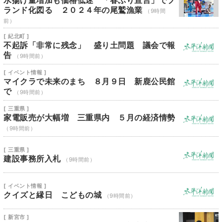
水揚げ量増加も価格低迷 「春ぶり宣言」でブ
ランド化図る ２０２４年の尾鷲漁業
（9時間
前）
[ 紀北町 ]
不起訴「非常に残念」 盛り土問題 議会で報
告
（9時間前）
[ イベント情報 ]
マイクラで未来のまち ８月９日 新鹿公民館
で
（9時間前）
[ 三重県 ]
家電販売が大幅増 三重県内 ５月の経済情勢
（9時間前）
[ 三重県 ]
建設事務所入札
（9時間前）
[ イベント情報 ]
クイズと縁日 こどもの城
（9時間前）
[ 新宮市 ]