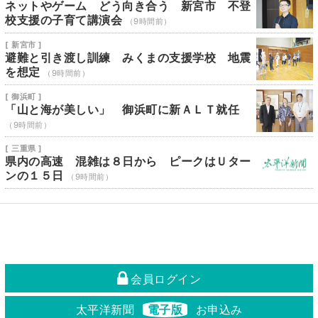
ネットやゲーム どう向き合う 新宮市 不登
校支援の子育て講演会
（9時間前）
[ 新宮市 ]
避難と引き渡し訓練 みくまの支援学校 地震
を想定
（9時間前）
[ 御浜町 ]
「山と海が美しい」 御浜町に新ＡＬＴ就任
（9時間前）
[ 三重県 ]
県内の高速 混雑は８日から ピークはＵター
ンの１５日
（9時間前）
会員ログイン
太平洋新聞
電子版
お申込み