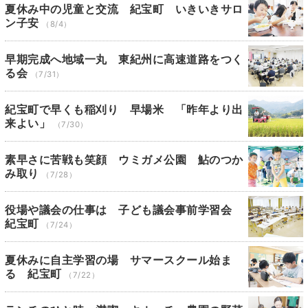
夏休み中の児童と交流 紀宝町 いきいきサロ
ン子安
（8/4）
早期完成へ地域一丸 東紀州に高速道路をつく
る会
（7/31）
紀宝町で早くも稲刈り 早場米 「昨年より出
来よい」
（7/30）
素早さに苦戦も笑顔 ウミガメ公園 鮎のつか
み取り
（7/28）
役場や議会の仕事は 子ども議会事前学習会
紀宝町
（7/24）
夏休みに自主学習の場 サマースクール始ま
る 紀宝町
（7/22）