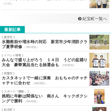
（7/15）
紀宝町一覧へ
最新記事
[ 新宮市 ]
水難救助や増水時の対応 新宮市少年消防クラ
ブ夏季研修
（9時間前）
[ イベント情報 ]
みんなで盛り上がろう １４日 うどの盆踊り
大会 豪華賞品当たる抽選会も
（9時間前）
[ 尾鷲市 ]
カスタネットで一緒に演奏 おもちゃのチャチ
ャチャに合わせ
（9時間前）
[ スポーツ「躍動」 ]
挑戦に年齢は関係ない 南さん キックボクシ
ングで勝利
（9時間前）
[ 紀北町 ]