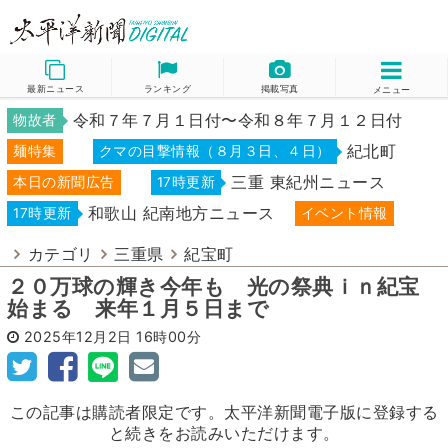
最新ニュース
ランキング
掲載写真
メニュー
令和７年７月１日付〜令和８年７月１２日付
物故者
紀北町
麺特集
クマの目撃情報（８月３日、４日）
三重 東紀州ニュース
本日の新聞広告
17時更新
和歌山 紀南地方ニュース
17時更新
イベント情報
カテゴリ
三重県
紀宝町
２０万球の輝き今年も 光の祭典ｉｎ紀宝
始まる 来年１月５日まで
2025年12月2日
16時00分
この記事は購読者限定です。太平洋新聞電子版に登録する
と続きをお読みいただけます。