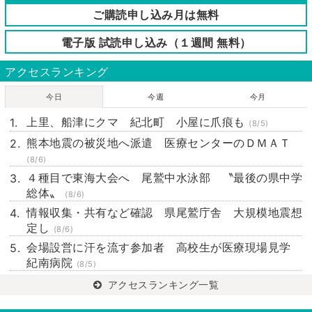
ご購読申し込み月は無料
電子版 試読申し込み（１週間 無料）
アクセスランキング
今日
今週
今月
上里、船津にクマ 紀北町 小屋に爪痕も
(8/5)
熊本地震の被災地へ派遣 医療センターのＤＭＡＴ
(8/6)
４種目で東海大会へ 尾鷲中水泳部 〝最後の県中学
総体〟
(8/6)
情報収集・共有など確認 県尾鷲庁舎 大規模地震想
定し
(8/6)
会場設営に汗を流す参加者 高校生が医療現場見学
紀南病院
(8/5)
アクセスランキング一覧