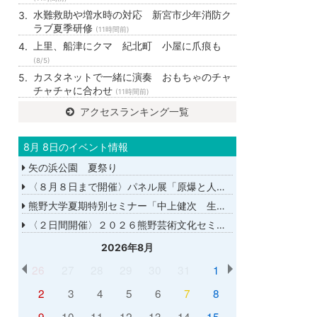
水難救助や増水時の対応 新宮市少年消防ク
ラブ夏季研修
(11時間前)
上里、船津にクマ 紀北町 小屋に爪痕も
(8/5)
カスタネットで一緒に演奏 おもちゃのチャ
チャチャに合わせ
(11時間前)
アクセスランキング一覧
8月 8日のイベント情報
矢の浜公園 夏祭り
〈８月８日まで開催〉パネル展「原爆と人間展」
熊野大学夏期特別セミナー「中上健次 生誕８０年－時代へのまなざし－」
〈２日間開催〉２０２６熊野芸術文化セミナー
2026年8月
26
27
28
29
30
31
1
2
3
4
5
6
7
8
9
10
11
12
13
14
15