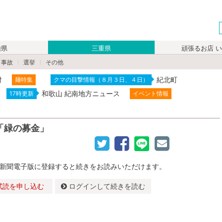
山県
三重県
頑張るお店 
・事故
選挙
その他
付
紀北町
麺特集
クマの目撃情報（８月３日、４日）
和歌山 紀南地方ニュース
17時更新
イベント情報
「緑の募金」
新聞電子版に登録すると続きをお読みいただけます。
試読を申し込む
ログインして続きを読む