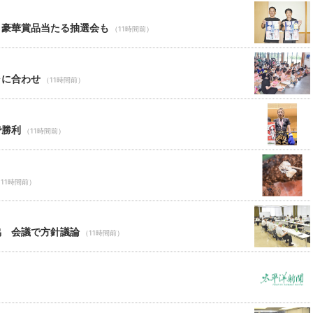
 豪華賞品当たる抽選会も
（11時間前）
ャに合わせ
（11時間前）
で勝利
（11時間前）
11時間前）
協 会議で方針議論
（11時間前）