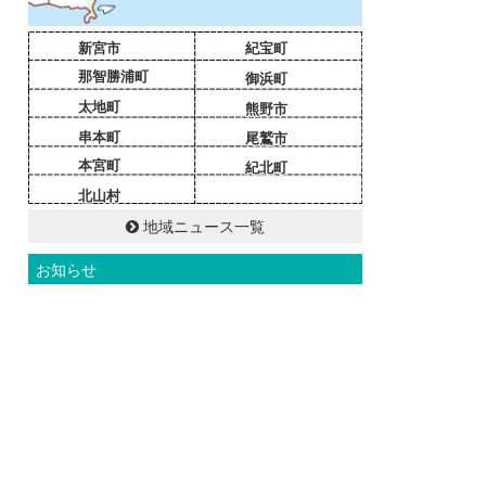
新宮市
紀宝町
那智勝浦町
御浜町
太地町
熊野市
串本町
尾鷲市
本宮町
紀北町
北山村
地域ニュース一覧
お知らせ