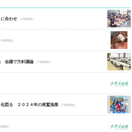
ャに合わせ
（11時間前）
11時間前）
協 会議で方針議論
（11時間前）
ド化図る ２０２４年の尾鷲漁業
（11時間前）
1時間前）