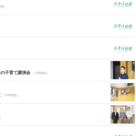
間前）
援の子育て講演会
（11時間前）
定
（11時間前）
前）