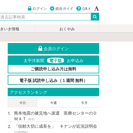
ログイン
総合ガイド
Ｑ&Ａ
いきいき情報
おくやみ
会員ログイン
太平洋新聞
電子版
お申込み
ご購読申し込み月は無料
電子版 試読申し込み（１週間 無料）
アクセスランキング
今日
今週
今月
熊本地震の被災地へ派遣 医療センターのＤ
ＭＡＴ
(8/6)
「信頼大切に成長を」 キナンが近況説明会
(11時間前)