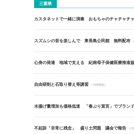
三重県
カスタネットで一緒に演奏 おもちゃのチャチャチ
スズムシの音を楽しんで 東長島公民館 無料配布
（
心身の発達 地域で支える 紀南母子保健医療推進
自由研削と石取り替え等講習
（11時間前）
水揚げ量増加も価格低迷 「春ぶり宣言」でブラン
不起訴「非常に残念」 盛り土問題 議会で報告
（1