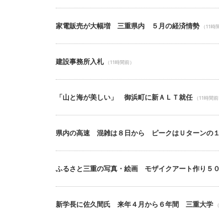
家電販売が大幅増 三重県内 ５月の経済情勢
（11時
建設事務所入札
（11時間前）
「山と海が美しい」 御浜町に新ＡＬＴ就任
（11時間
県内の高速 混雑は８日から ピークはＵターンの
ふるさと三重の写真・絵画 モザイクアート作り５
新学長に佐久間氏 来年４月から６年間 三重大学
（