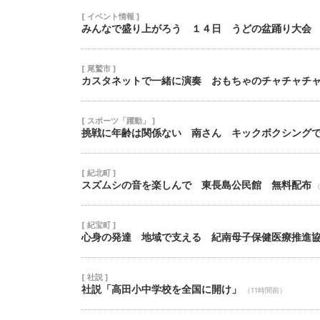
[ イベント情報 ]
みんなで盛り上がろう １４日 うどの盆踊り大会
[ 尾鷲市 ]
カスタネットで一緒に演奏 おもちゃのチャチャチ
[ スポーツ「躍動」 ]
挑戦に年齢は関係ない 南さん キックボクシング
[ 紀北町 ]
スズムシの音を楽しんで 東長島公民館 無料配布
（
[ 紀宝町 ]
心身の発達 地域で支える 紀南母子保健医療推進
[ 社説 ]
社説「高田小中学校を全国に開け」
（11時間前）