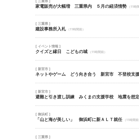
[ 三重県 ]
家電販売が大幅増 三重県内 ５月の経済情勢
（11時
[ 三重県 ]
建設事務所入札
（11時間前）
[ イベント情報 ]
クイズと縁日 こどもの城
（11時間前）
[ 新宮市 ]
ネットやゲーム どう向き合う 新宮市 不登校支
[ 新宮市 ]
避難と引き渡し訓練 みくまの支援学校 地震を想
[ 御浜町 ]
「山と海が美しい」 御浜町に新ＡＬＴ就任
（11時間
[ 三重県 ]