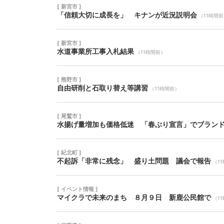
[ 新宮市 ]
「信頼大切に成長を」 キナンが近況説明会
（11時間
[ 新宮市 ]
水道事業所工事入札結果
（11時間前）
[ 熊野市 ]
自由研削と石取り替え等講習
（11時間前）
[ 尾鷲市 ]
水揚げ量増加も価格低迷 「春ぶり宣言」でブラン
[ 紀北町 ]
不起訴「非常に残念」 盛り土問題 議会で報告
（1
[ イベント情報 ]
マイクラで未来のまち ８月９日 新鹿公民館で
（1