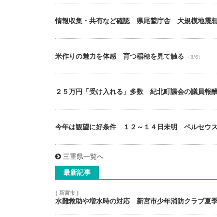
情報収集・共有など確認 県尾鷲庁舎 大規模地震
米作りの魅力を体感 育つ稲穂を見て触る
（8/6）
２５万円「受け入れる」多数 紀北町議会の議員報
今年は観望に好条件 １２～１４日未明 ペルセウ
三重県一覧へ
最新記事
[ 新宮市 ]
水難救助や増水時の対応 新宮市少年消防クラブ夏