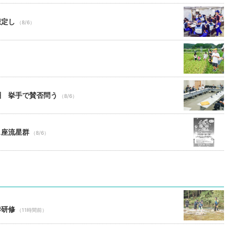
想定し
（8/6）
酬 挙手で賛否問う
（8/6）
ス座流星群
（8/6）
季研修
（11時間前）