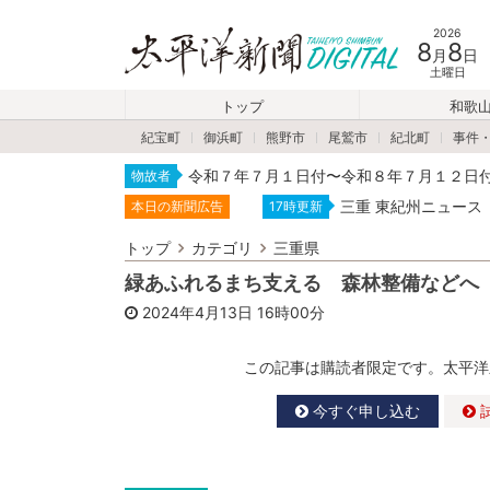
2026
8
8
月
日
土曜日
トップ
和歌
紀宝町
御浜町
熊野市
尾鷲市
紀北町
事件
令和７年７月１日付〜令和８年７月１２日
物故者
三重 東紀州ニュース
本日の新聞広告
17時更新
トップ
カテゴリ
三重県
緑あふれるまち支える 森林整備などへ
2024年4月13日
16時00分
この記事は購読者限定です。太平洋
今すぐ申し込む