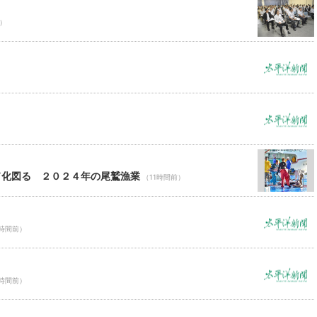
前）
ド化図る ２０２４年の尾鷲漁業
（11時間前）
1時間前）
1時間前）