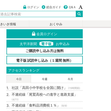
ログイン
総合ガイド
Ｑ&Ａ
いきいき情報
おくやみ
会員ログイン
太平洋新聞
電子版
お申込み
ご購読申し込み月は無料
電子版 試読申し込み（１週間 無料）
アクセスランキング
今日
今週
今月
社説「高田小中学校を全国に開け」
(15時間前)
不連続線「尾鷲高校への進学と進路支援」
(4/11)
不連続線「食料品消費税１％」
(8/6)