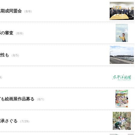
進期成同盟会
（8/6）
部の審査
（8/6）
能性も
（8/5）
4）
ども絵画展作品募る
（8/1）
継承さぐる
（7/29）