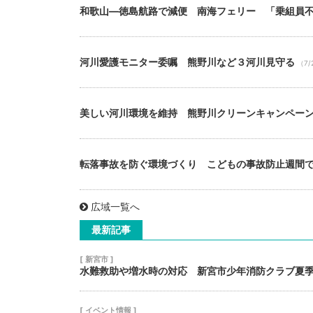
和歌山―徳島航路で減便 南海フェリー 「乗組員
河川愛護モニター委嘱 熊野川など３河川見守る
（7/
美しい河川環境を維持 熊野川クリーンキャンペー
転落事故を防ぐ環境づくり こどもの事故防止週間
広域一覧へ
最新記事
[ 新宮市 ]
水難救助や増水時の対応 新宮市少年消防クラブ夏
[ イベント情報 ]