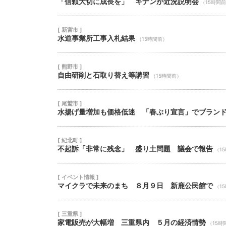
「信頼大切に成長を」 キナンが近況説明会
（15時間
[ 新宮市 ]
水道事業所工事入札結果
（15時間前）
[ 熊野市 ]
自由研削と石取り替え等講習
（15時間前）
[ 尾鷲市 ]
水揚げ量増加も価格低迷 「春ぶり宣言」でブラン
[ 紀北町 ]
不起訴「非常に残念」 盛り土問題 議会で報告
（1
[ イベント情報 ]
マイクラで未来のまち ８月９日 新鹿公民館で
（1
[ 三重県 ]
家電販売が大幅増 三重県内 ５月の経済情勢
（15時