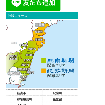
地域ニュース
新宮市
紀宝町
那智勝浦町
御浜町