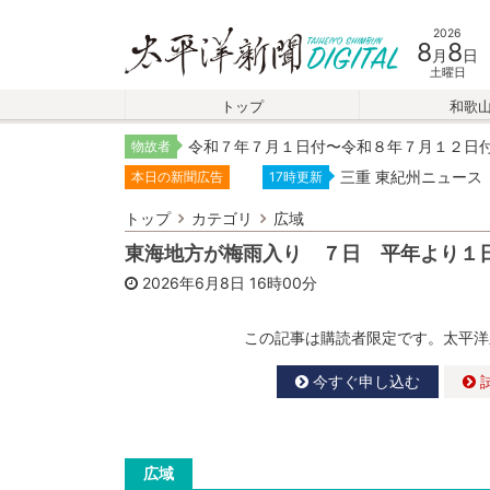
2026
8
8
月
日
土曜日
トップ
和歌
令和７年７月１日付〜令和８年７月１２日
物故者
三重 東紀州ニュース
本日の新聞広告
17時更新
トップ
カテゴリ
広域
東海地方が梅雨入り ７日 平年より１
2026年6月8日
16時00分
この記事は購読者限定です。太平洋
今すぐ申し込む
広域