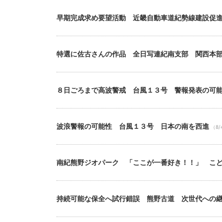
早期完成求め要望活動 近畿自動車道紀勢線建設促
特選に佐古さんの作品 全日写連紀南支部 関西本
８日ごろまで高波警戒 台風１３号 警報発表の可
波浪警報の可能性 台風１３号 日本の南を西進
（8/
南紀熊野ジオパーク 「ここが一番好き！！」 こ
持続可能な保全へ試行錯誤 熊野古道 次世代への