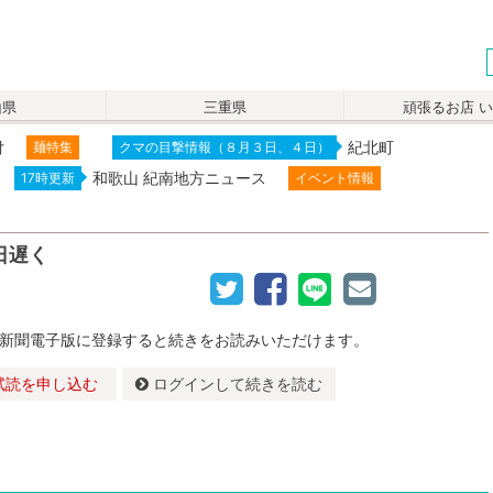
山県
三重県
頑張るお店 
付
紀北町
麺特集
クマの目撃情報（８月３日、４日）
和歌山 紀南地方ニュース
17時更新
イベント情報
日遅く
新聞電子版に登録すると続きをお読みいただけます。
試読を申し込む
ログインして続きを読む