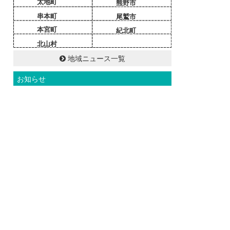
太地町
熊野市
串本町
尾鷲市
本宮町
紀北町
北山村
地域ニュース一覧
お知らせ