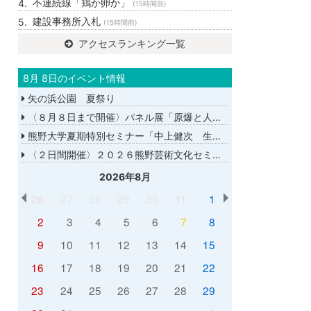
不連続線「鶏か卵か」
(15時間前)
建設事務所入札
(15時間前)
アクセスランキング一覧
8月 8日のイベント情報
矢の浜公園 夏祭り
〈８月８日まで開催〉パネル展「原爆と人間展」
熊野大学夏期特別セミナー「中上健次 生誕８０年－時代へのまなざし－」
〈２日間開催〉２０２６熊野芸術文化セミナー
2026年8月
26
27
28
29
30
31
1
2
3
4
5
6
7
8
9
10
11
12
13
14
15
16
17
18
19
20
21
22
23
24
25
26
27
28
29