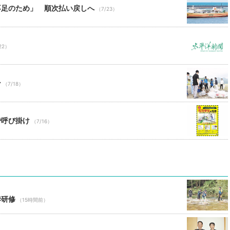
不足のため」 順次払い戻しへ
（7/23）
22）
ン
（7/18）
で呼び掛け
（7/16）
季研修
（15時間前）