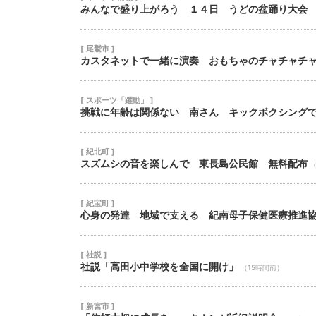
みんなで盛り上がろう １４日 うどの盆踊り大会
[ 尾鷲市 ]
カスタネットで一緒に演奏 おもちゃのチャチャチ
[ スポーツ「躍動」 ]
挑戦に年齢は関係ない 南さん キックボクシング
[ 紀北町 ]
スズムシの音を楽しんで 東長島公民館 無料配布
（
[ 紀宝町 ]
心身の発達 地域で支える 紀南母子保健医療推進
[ 社説 ]
社説「高田小中学校を全国に開け」
（15時間前）
[ 新宮市 ]