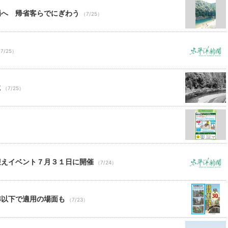
場へ 帰省客らでにぎわう
（7/25）
7/25）
に
（7/25）
）
迎えイベント７月３１日に開催
（7/24）
準以下で適用の場面も
（7/23）