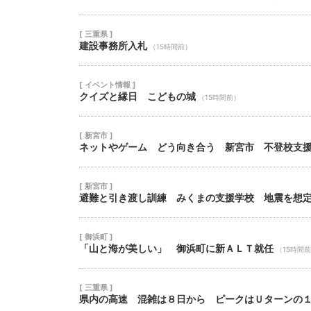
[ 三重県 ]
建設事務所入札
（15時間前）
[ イベント情報 ]
クイズと縁日 こどもの城
（15時間前）
[ 新宮市 ]
ネットやゲーム どう向き合う 新宮市 不登校支
[ 新宮市 ]
避難と引き渡し訓練 みくまの支援学校 地震を想
[ 御浜町 ]
「山と海が美しい」 御浜町に新ＡＬＴ就任
（15時間
[ 三重県 ]
県内の高速 混雑は８日から ピークはＵターンの