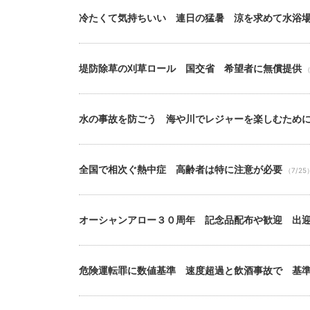
冷たくて気持ちいい 連日の猛暑 涼を求めて水浴
堤防除草の刈草ロール 国交省 希望者に無償提供
（
水の事故を防ごう 海や川でレジャーを楽しむため
全国で相次ぐ熱中症 高齢者は特に注意が必要
（7/25
オーシャンアロー３０周年 記念品配布や歓迎 出
危険運転罪に数値基準 速度超過と飲酒事故で 基