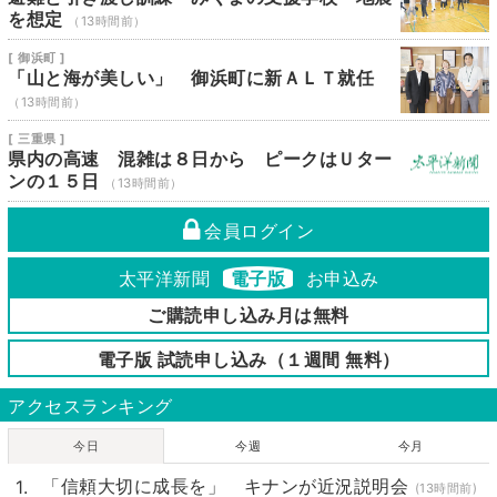
を想定
（13時間前）
[ 御浜町 ]
「山と海が美しい」 御浜町に新ＡＬＴ就任
（13時間前）
[ 三重県 ]
県内の高速 混雑は８日から ピークはＵター
ンの１５日
（13時間前）
会員ログイン
太平洋新聞
電子版
お申込み
ご購読申し込み月は無料
電子版 試読申し込み（１週間 無料）
アクセスランキング
今日
今週
今月
「信頼大切に成長を」 キナンが近況説明会
(13時間前)