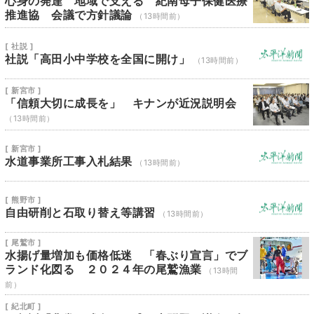
心身の発達 地域で支える 紀南母子保健医療
推進協 会議で方針議論
（13時間前）
[ 社説 ]
社説「高田小中学校を全国に開け」
（13時間前）
[ 新宮市 ]
「信頼大切に成長を」 キナンが近況説明会
（13時間前）
[ 新宮市 ]
水道事業所工事入札結果
（13時間前）
[ 熊野市 ]
自由研削と石取り替え等講習
（13時間前）
[ 尾鷲市 ]
水揚げ量増加も価格低迷 「春ぶり宣言」でブ
ランド化図る ２０２４年の尾鷲漁業
（13時間
前）
[ 紀北町 ]