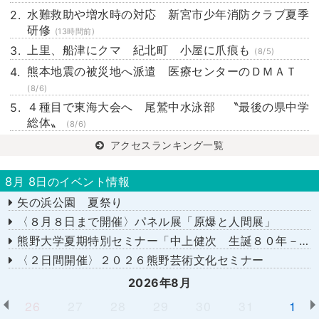
水難救助や増水時の対応 新宮市少年消防クラブ夏季
研修
(13時間前)
上里、船津にクマ 紀北町 小屋に爪痕も
(8/5)
熊本地震の被災地へ派遣 医療センターのＤＭＡＴ
(8/6)
４種目で東海大会へ 尾鷲中水泳部 〝最後の県中学
総体〟
(8/6)
アクセスランキング一覧
8月 8日のイベント情報
矢の浜公園 夏祭り
〈８月８日まで開催〉パネル展「原爆と人間展」
熊野大学夏期特別セミナー「中上健次 生誕８０年－時代へのまなざし－」
〈２日間開催〉２０２６熊野芸術文化セミナー
2026年8月
26
27
28
29
30
31
1