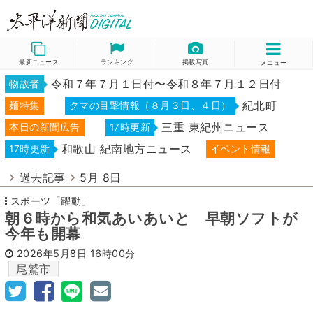
最新ニュース
ランキング
掲載写真
メニュー
令和７年７月１日付〜令和８年７月１２日付
物故者
紀北町
麺特集
クマの目撃情報（８月３日、４日）
三重 東紀州ニュース
本日の新聞広告
17時更新
和歌山 紀南地方ニュース
17時更新
イベント情報
過去記事
5月 8日
スポーツ「躍動」
朝６時から和気あいあいと 早朝ソフトが
今年も開幕
2026年5月8日
16時00分
尾鷲市