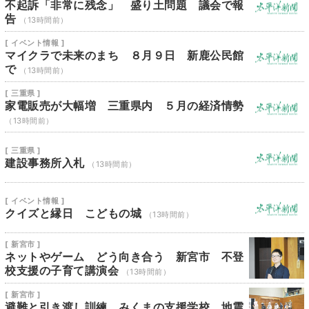
不起訴「非常に残念」 盛り土問題 議会で報
告
（13時間前）
[ イベント情報 ]
マイクラで未来のまち ８月９日 新鹿公民館
で
（13時間前）
[ 三重県 ]
家電販売が大幅増 三重県内 ５月の経済情勢
（13時間前）
[ 三重県 ]
建設事務所入札
（13時間前）
[ イベント情報 ]
クイズと縁日 こどもの城
（13時間前）
[ 新宮市 ]
ネットやゲーム どう向き合う 新宮市 不登
校支援の子育て講演会
（13時間前）
[ 新宮市 ]
避難と引き渡し訓練 みくまの支援学校 地震