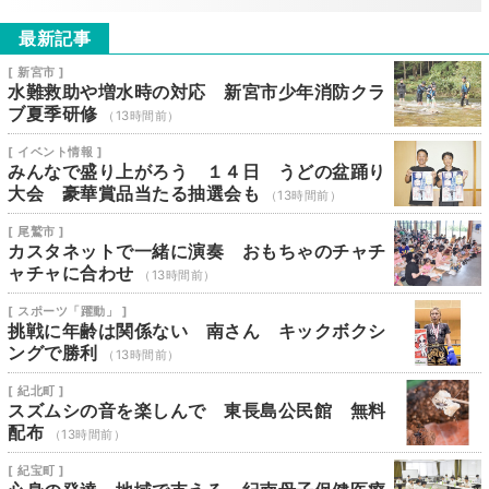
最新記事
[ 新宮市 ]
水難救助や増水時の対応 新宮市少年消防クラ
ブ夏季研修
（13時間前）
[ イベント情報 ]
みんなで盛り上がろう １４日 うどの盆踊り
大会 豪華賞品当たる抽選会も
（13時間前）
[ 尾鷲市 ]
カスタネットで一緒に演奏 おもちゃのチャチ
ャチャに合わせ
（13時間前）
[ スポーツ「躍動」 ]
挑戦に年齢は関係ない 南さん キックボクシ
ングで勝利
（13時間前）
[ 紀北町 ]
スズムシの音を楽しんで 東長島公民館 無料
配布
（13時間前）
[ 紀宝町 ]