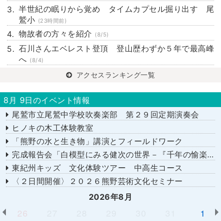
半世紀の眠りから覚め タイムカプセル掘り出す 尾
鷲小
(23時間前)
物故者の方々を紹介
(8/5)
石川さんエベレスト登頂 登山歴わずか５年で最高峰
へ
(8/4)
アクセスランキング一覧
8月 9日のイベント情報
尾鷲市立尾鷲中学校吹奏楽部 第２９回定期演奏会
ヒノキの木工体験教室
「熊野の水と生き物」講演とフィールドワーク
完成報告会「白模型にみる健次の世界－『千年の愉楽』『奇蹟』より－」
東紀州キッズ 文化体験ツアー 中高生コース
〈２日間開催〉２０２６熊野芸術文化セミナー
2026年8月
26
27
28
29
30
31
1