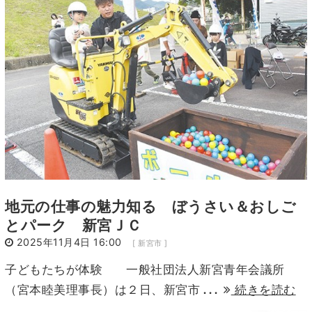
2
3
4
5
6
7
8
9
10
11
12
13
14
15
16
17
18
19
20
21
22
23
24
25
26
27
28
29
30
1
2
3
4
5
6
地元の仕事の魅力知る ぼうさい＆おしご
とパーク 新宮ＪＣ
2025年11月4日 16:00
[ 新宮市 ]
子どもたちが体験 一般社団法人新宮青年会議所
...
（宮本睦美理事長）は２日、新宮市
続きを読む