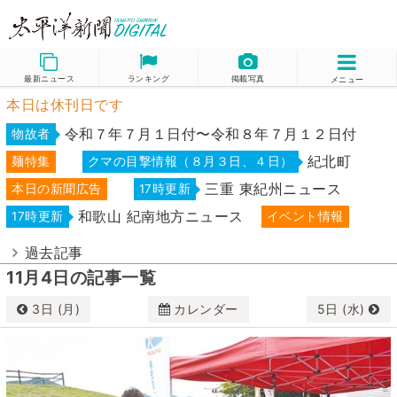
最新ニュース
ランキング
掲載写真
メニュー
本日は休刊日です
令和７年７月１日付〜令和８年７月１２日付
物故者
紀北町
麺特集
クマの目撃情報（８月３日、４日）
三重 東紀州ニュース
本日の新聞広告
17時更新
和歌山 紀南地方ニュース
17時更新
イベント情報
過去記事
11月4日の記事一覧
3日 (月)
カレンダー
5日 (水)
11月
2025
日
月
火
水
木
金
土
26
27
28
29
30
31
1