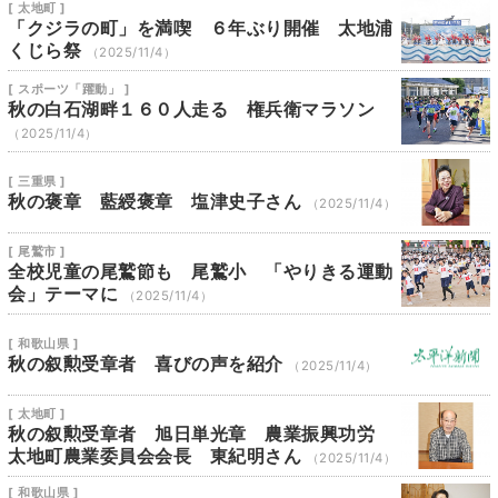
[ 太地町 ]
「クジラの町」を満喫 ６年ぶり開催 太地浦
くじら祭
（2025/11/4）
[ スポーツ「躍動」 ]
秋の白石湖畔１６０人走る 権兵衛マラソン
（2025/11/4）
[ 三重県 ]
秋の褒章 藍綬褒章 塩津史子さん
（2025/11/4）
[ 尾鷲市 ]
全校児童の尾鷲節も 尾鷲小 「やりきる運動
会」テーマに
（2025/11/4）
[ 和歌山県 ]
秋の叙勲受章者 喜びの声を紹介
（2025/11/4）
[ 太地町 ]
秋の叙勲受章者 旭日単光章 農業振興功労
太地町農業委員会会長 東紀明さん
（2025/11/4）
[ 和歌山県 ]