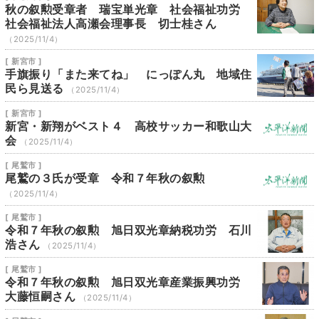
秋の叙勲受章者 瑞宝単光章 社会福祉功労
社会福祉法人高瀬会理事長 切士桂さん
（2025/11/4）
[ 新宮市 ]
手旗振り「また来てね」 にっぽん丸 地域住
民ら見送る
（2025/11/4）
[ 新宮市 ]
新宮・新翔がベスト４ 高校サッカー和歌山大
会
（2025/11/4）
[ 尾鷲市 ]
尾鷲の３氏が受章 令和７年秋の叙勲
（2025/11/4）
[ 尾鷲市 ]
令和７年秋の叙勲 旭日双光章納税功労 石川
浩さん
（2025/11/4）
[ 尾鷲市 ]
令和７年秋の叙勲 旭日双光章産業振興功労
大藤恒嗣さん
（2025/11/4）