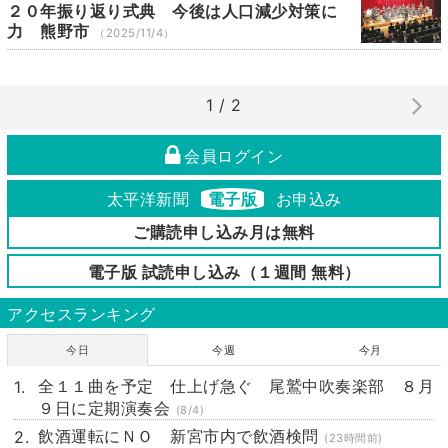
２０年振り返り式典 今後は人口減少対策に
力 熊野市
（2025/11/4）
1 / 2
会員ログイン
太平洋新聞
電子版
お申込み
ご購読申し込み月は無料
電子版 試読申し込み（１週間 無料）
アクセスランキング
今日
今週
今月
全１１曲を予定 仕上げ急ぐ 尾鷲中吹奏楽部 ８月
９日に定期演奏会
(8/4)
飲酒運転にＮＯ 新宮市内で飲酒検問
(23時間前)