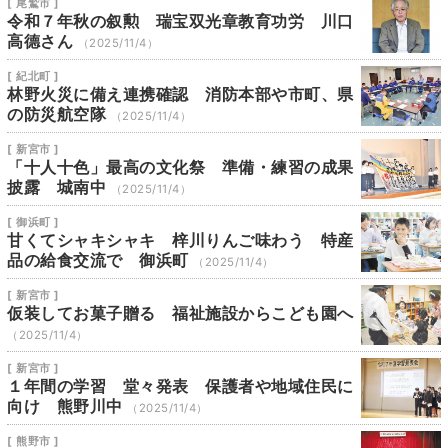
[ 尾鷲市 ]
令和７年秋の叙勲 瑞宝双光章教育功労 川口
高德さん
（2025/11/4）
[ 紀北町 ]
林野火災に備え連携確認 消防本部や市町、県
の防災航空隊
（2025/11/4）
[ 新宮市 ]
「十人十色」最高の文化祭 準備・練習の成果
披露 城南中
（2025/11/4）
[ 御浜町 ]
甘くてシャキシャキ 梓川りんご味わう 特産
品の給食交流で 御浜町
（2025/11/4）
[ 新宮市 ]
仮装してお菓子贈る 福祉施設からこども園へ
（2025/11/4）
[ 新宮市 ]
１年間の学習 堂々発表 保護者や地域住民に
向け 熊野川中
（2025/11/4）
[ 熊野市 ]