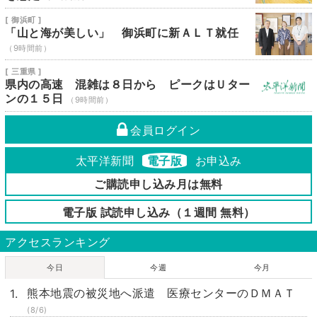
[ 御浜町 ]
「山と海が美しい」 御浜町に新ＡＬＴ就任
（9時間前）
[ 三重県 ]
県内の高速 混雑は８日から ピークはＵター
ンの１５日
（9時間前）
会員ログイン
太平洋新聞
電子版
お申込み
ご購読申し込み月は無料
電子版 試読申し込み（１週間 無料）
アクセスランキング
今日
今週
今月
熊本地震の被災地へ派遣 医療センターのＤＭＡＴ
(8/6)