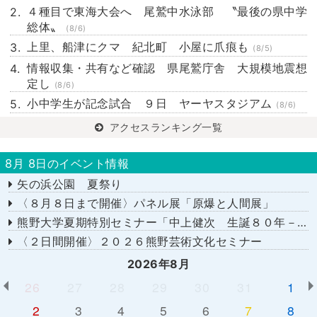
４種目で東海大会へ 尾鷲中水泳部 〝最後の県中学
総体〟
(8/6)
上里、船津にクマ 紀北町 小屋に爪痕も
(8/5)
情報収集・共有など確認 県尾鷲庁舎 大規模地震想
定し
(8/6)
小中学生が記念試合 ９日 ヤーヤスタジアム
(8/6)
アクセスランキング一覧
8月 8日のイベント情報
矢の浜公園 夏祭り
〈８月８日まで開催〉パネル展「原爆と人間展」
熊野大学夏期特別セミナー「中上健次 生誕８０年－時代へのまなざし－」
〈２日間開催〉２０２６熊野芸術文化セミナー
2026年8月
26
27
28
29
30
31
1
2
3
4
5
6
7
8