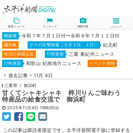
最新ニュース
ランキング
掲載写真
メニュー
令和７年７月１日付〜令和８年７月１２日付
物故者
紀北町
麺特集
クマの目撃情報（８月３日、４日）
三重 東紀州ニュース
本日の新聞広告
17時更新
和歌山 紀南地方ニュース
17時更新
イベント情報
過去記事
11月 4日
三重県
御浜町
甘くてシャキシャキ 梓川りんご味わう
特産品の給食交流で 御浜町
2025年11月4日
16時00分
この記事は購読者限定です。太平洋新聞電子版に登録する