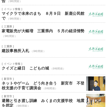
告
（9時間前）
[ イベント情報 ]
マイクラで未来のまち ８月９日 新鹿公民館
で
（9時間前）
[ 三重県 ]
家電販売が大幅増 三重県内 ５月の経済情勢
（9時間前）
[ 三重県 ]
建設事務所入札
（9時間前）
[ イベント情報 ]
クイズと縁日 こどもの城
（9時間前）
[ 新宮市 ]
ネットやゲーム どう向き合う 新宮市 不登
校支援の子育て講演会
（9時間前）
[ 新宮市 ]
避難と引き渡し訓練 みくまの支援学校 地震
を想定
（9時間前）