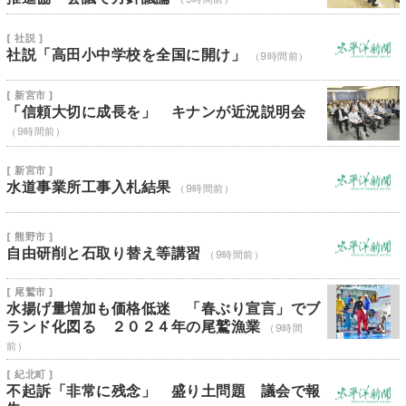
[ 社説 ]
社説「高田小中学校を全国に開け」
（9時間前）
[ 新宮市 ]
「信頼大切に成長を」 キナンが近況説明会
（9時間前）
[ 新宮市 ]
水道事業所工事入札結果
（9時間前）
[ 熊野市 ]
自由研削と石取り替え等講習
（9時間前）
[ 尾鷲市 ]
水揚げ量増加も価格低迷 「春ぶり宣言」でブ
ランド化図る ２０２４年の尾鷲漁業
（9時間
前）
[ 紀北町 ]
不起訴「非常に残念」 盛り土問題 議会で報