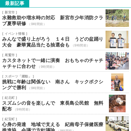
最新記事
[ 新宮市 ]
水難救助や増水時の対応 新宮市少年消防クラ
ブ夏季研修
（9時間前）
[ イベント情報 ]
みんなで盛り上がろう １４日 うどの盆踊り
大会 豪華賞品当たる抽選会も
（9時間前）
[ 尾鷲市 ]
カスタネットで一緒に演奏 おもちゃのチャチ
ャチャに合わせ
（9時間前）
[ スポーツ「躍動」 ]
挑戦に年齢は関係ない 南さん キックボクシ
ングで勝利
（9時間前）
[ 紀北町 ]
スズムシの音を楽しんで 東長島公民館 無料
配布
（9時間前）
[ 紀宝町 ]
心身の発達 地域で支える 紀南母子保健医療
推進協 会議で方針議論
（9時間前）