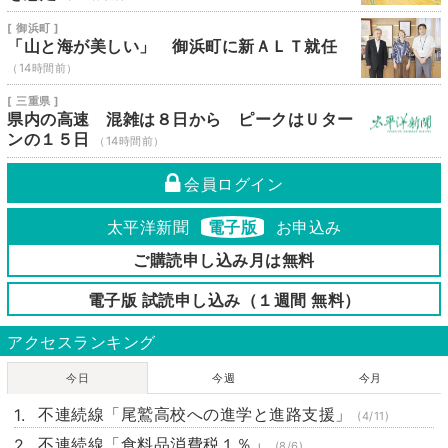
[ 御浜町 ]
「山と海が美しい」 御浜町に新ＡＬＴ就任
（14時間前）
[ 三重県 ]
県内の高速 混雑は８日から ピークはＵター
ンの１５日
（14時間前）
会員ログイン
太平洋新聞
電子版
お申込み
ご購読申し込み月は無料
電子版 試読申し込み（１週間 無料）
アクセスランキング
今日
今週
今月
不連続線「尾鷲高校への進学と進路支援」
(4/11)
不連続線「食料品消費税１％」
(8/6)