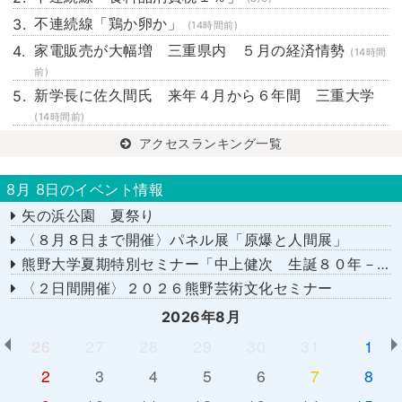
不連続線「鶏か卵か」
(14時間前)
家電販売が大幅増 三重県内 ５月の経済情勢
(14時間
前)
新学長に佐久間氏 来年４月から６年間 三重大学
(14時間前)
アクセスランキング一覧
8月 8日のイベント情報
矢の浜公園 夏祭り
〈８月８日まで開催〉パネル展「原爆と人間展」
熊野大学夏期特別セミナー「中上健次 生誕８０年－時代へのまなざし－」
〈２日間開催〉２０２６熊野芸術文化セミナー
2026年8月
26
27
28
29
30
31
1
2
3
4
5
6
7
8