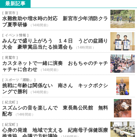
最新記事
[ 新宮市 ]
水難救助や増水時の対応 新宮市少年消防クラ
ブ夏季研修
（14時間前）
[ イベント情報 ]
みんなで盛り上がろう １４日 うどの盆踊り
大会 豪華賞品当たる抽選会も
（14時間前）
[ 尾鷲市 ]
カスタネットで一緒に演奏 おもちゃのチャチ
ャチャに合わせ
（14時間前）
[ スポーツ「躍動」 ]
挑戦に年齢は関係ない 南さん キックボクシ
ングで勝利
（14時間前）
[ 紀北町 ]
スズムシの音を楽しんで 東長島公民館 無料
配布
（14時間前）
[ 紀宝町 ]
心身の発達 地域で支える 紀南母子保健医療
推進協 会議で方針議論
（14時間前）