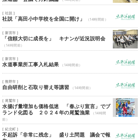
[ 社説 ]
社説「高田小中学校を全国に開け」
（14時間前）
[ 新宮市 ]
「信頼大切に成長を」 キナンが近況説明会
（14時間前）
[ 新宮市 ]
水道事業所工事入札結果
（14時間前）
[ 熊野市 ]
自由研削と石取り替え等講習
（14時間前）
[ 尾鷲市 ]
水揚げ量増加も価格低迷 「春ぶり宣言」でブ
ランド化図る ２０２４年の尾鷲漁業
（14時間
前）
[ 紀北町 ]
不起訴「非常に残念」 盛り土問題 議会で報