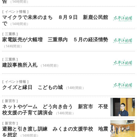
告
（14時間前）
[ イベント情報 ]
マイクラで未来のまち ８月９日 新鹿公民館
で
（14時間前）
[ 三重県 ]
家電販売が大幅増 三重県内 ５月の経済情勢
（14時間前）
[ 三重県 ]
建設事務所入札
（14時間前）
[ イベント情報 ]
クイズと縁日 こどもの城
（14時間前）
[ 新宮市 ]
ネットやゲーム どう向き合う 新宮市 不登
校支援の子育て講演会
（14時間前）
[ 新宮市 ]
避難と引き渡し訓練 みくまの支援学校 地震
を想定
（14時間前）