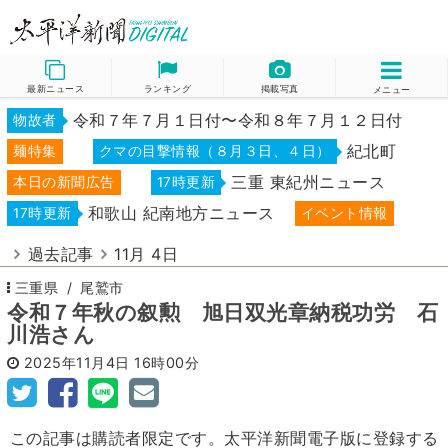
最新ニュース
ランキング
掲載写真
メニュー
令和７年７月１日付〜令和８年７月１２日付
物故者
紀北町
麺特集
クマの目撃情報（８月３日、４日）
三重 東紀州ニュース
本日の新聞広告
17時更新
和歌山 紀南地方ニュース
17時更新
イベント情報
過去記事
11月 4日
三重県
尾鷲市
令和７年秋の叙勲 旭日双光章納税功労 石
川浩さん
2025年11月4日
16時00分
この記事は購読者限定です。太平洋新聞電子版に登録する