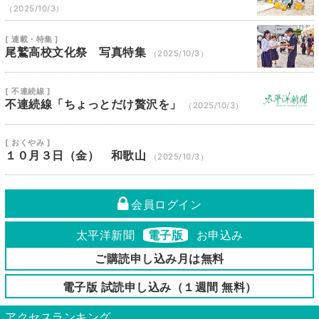
（2025/10/3）
[ 連載・特集 ]
尾鷲高校文化祭 写真特集
（2025/10/3）
[ 不連続線 ]
不連続線「ちょっとだけ贅沢を」
（2025/10/3）
[ おくやみ ]
１０月３日（金） 和歌山
（2025/10/3）
会員ログイン
太平洋新聞
電子版
お申込み
ご購読申し込み月は無料
電子版 試読申し込み（１週間 無料）
アクセスランキング