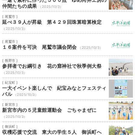
仲間たちの成果
（2025/10/3）
[ 尾鷲市 ]
延べ３９人が昇級 第４２９回珠算暗算検定
（2025/10/3）
[ 尾鷲市 ]
１６案件を可決 尾鷲市議会閉会
（2025/10/3）
[ 熊野市 ]
参拝者でお綱引き 花の窟神社で秋季例大祭
（2025/10/3）
[ 紀宝町 ]
一大イベント楽しんで 紀宝みなとフェスティ
バル
（2025/10/3）
[ 新宮市 ]
新宮市内の５児童館運動会 ごちゃまぜに
（2025/10/3）
[ 御浜町 ]
収穫応援で交流 東大の学生５人 御浜町へ