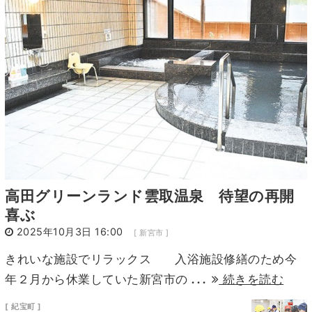
5
6
7
8
9
10
11
12
13
14
15
16
17
18
19
20
21
22
23
24
25
26
27
28
29
30
31
1
高田グリーンランド雲取温泉 待望の再開
喜ぶ
2025年10月3日 16:00
[ 新宮市 ]
きれいな施設でリラックス 入浴施設修繕のため今
...
年２月から休業していた新宮市の
続きを読む
[ 紀宝町 ]