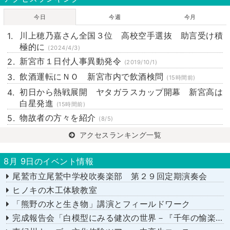
今日
今週
今月
川上穂乃嘉さん全国３位 高校空手選抜 助言受け積
極的に
(2024/4/3)
新宮市１日付人事異動発令
(2019/10/1)
飲酒運転にＮＯ 新宮市内で飲酒検問
(15時間前)
初日から熱戦展開 ヤタガラスカップ開幕 新宮高は
白星発進
(15時間前)
物故者の方々を紹介
(8/5)
アクセスランキング一覧
8月 9日のイベント情報
尾鷲市立尾鷲中学校吹奏楽部 第２９回定期演奏会
ヒノキの木工体験教室
「熊野の水と生き物」講演とフィールドワーク
完成報告会「白模型にみる健次の世界－『千年の愉楽』『奇蹟』より－」