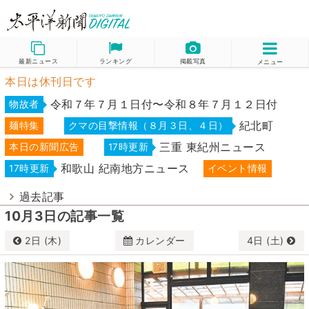
最新ニュース
ランキング
掲載写真
メニュー
本日は休刊日です
令和７年７月１日付〜令和８年７月１２日付
物故者
紀北町
麺特集
クマの目撃情報（８月３日、４日）
三重 東紀州ニュース
本日の新聞広告
17時更新
和歌山 紀南地方ニュース
17時更新
イベント情報
過去記事
10月3日の記事一覧
2日 (木)
カレンダー
4日 (土)
10月
2025
日
月
火
水
木
金
土
28
29
30
1
2
3
4