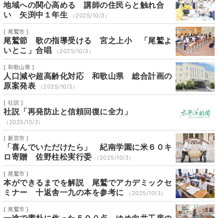
地域への関心高める 講師の住民らと触れ合
い 矢渕中１年生
（2025/10/3）
[ 尾鷲市 ]
尾鷲節 歌の指導受ける 宮之上小 「尾鷲よ
いとこ」合唱
（2025/10/3）
[ 和歌山県 ]
人口減や超高齢化対応 和歌山県 総合計画の
原案発表
（2025/10/3）
[ 社説 ]
社説「再発防止と信頼回復に全力」
（2025/10/3）
[ 新宮市 ]
「喜んでいただけたら」 紀南学園に米６０キ
ロ寄贈 佐野柱松実行委
（2025/10/3）
[ 尾鷲市 ]
本ができるまでを解説 尾鷲でアカデミックセ
ミナー 十返舎一九の本を参考に
（2025/10/3）
[ 尾鷲市 ]
一途で素朴に作った５００点 ゆめ向井工房の