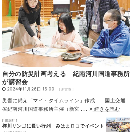
10
11
12
13
14
15
16
17
18
19
20
21
22
23
24
25
26
27
28
29
30
自分の防災計画考える 紀南河川国道事務所
が講習会
2024年11月26日 16:00
[ 新宮市 ]
災害に備え「マイ・タイムライン」作成 国土交通
...
省紀南河川国道事務所主催（新宮
続きを読む
[ 御浜町 ]
梓川リンゴに長い行列 みはまロコでイベント