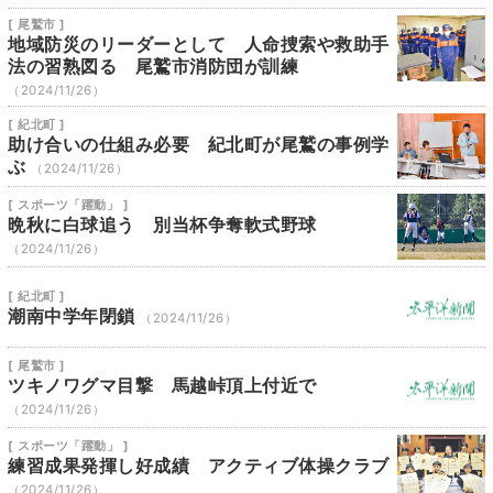
[ 尾鷲市 ]
地域防災のリーダーとして 人命捜索や救助手
法の習熟図る 尾鷲市消防団が訓練
（2024/11/26）
[ 紀北町 ]
助け合いの仕組み必要 紀北町が尾鷲の事例学
ぶ
（2024/11/26）
[ スポーツ「躍動」 ]
晩秋に白球追う 別当杯争奪軟式野球
（2024/11/26）
[ 紀北町 ]
潮南中学年閉鎖
（2024/11/26）
[ 尾鷲市 ]
ツキノワグマ目撃 馬越峠頂上付近で
（2024/11/26）
[ スポーツ「躍動」 ]
練習成果発揮し好成績 アクティブ体操クラブ
（2024/11/26）