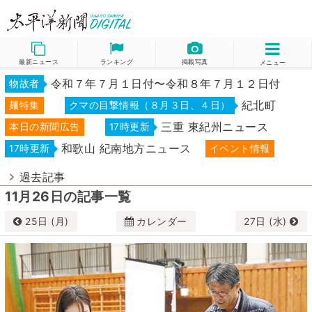
最新ニュース
ランキング
掲載写真
メニュー
令和７年７月１日付〜令和８年７月１２日付
物故者
紀北町
麺特集
クマの目撃情報（８月３日、４日）
三重 東紀州ニュース
本日の新聞広告
17時更新
和歌山 紀南地方ニュース
17時更新
イベント情報
過去記事
11月26日の記事一覧
25日 (月)
カレンダー
27日 (水)
11月
2024
日
月
火
水
木
金
土
27
28
29
30
31
1
2
3
4
5
6
7
8
9