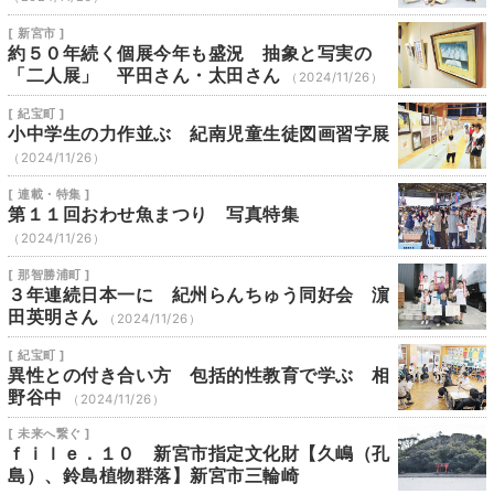
[ 新宮市 ]
約５０年続く個展今年も盛況 抽象と写実の
「二人展」 平田さん・太田さん
（2024/11/26）
[ 紀宝町 ]
小中学生の力作並ぶ 紀南児童生徒図画習字展
（2024/11/26）
[ 連載・特集 ]
第１１回おわせ魚まつり 写真特集
（2024/11/26）
[ 那智勝浦町 ]
３年連続日本一に 紀州らんちゅう同好会 濵
田英明さん
（2024/11/26）
[ 紀宝町 ]
異性との付き合い方 包括的性教育で学ぶ 相
野谷中
（2024/11/26）
[ 未来へ繋ぐ ]
ｆｉｌｅ．１０ 新宮市指定文化財【久嶋（孔
島）、鈴島植物群落】新宮市三輪崎