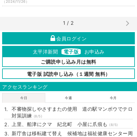
（2024/11/26）
1 / 2
会員ログイン
太平洋新聞
電子版
お申込み
ご購読申し込み月は無料
電子版 試読申し込み（１週間 無料）
アクセスランキング
今日
今週
今月
不審物探しやさすまたの使用 道の駅マンボウでテロ
対策訓練
(8/5)
上里、船津にクマ 紀北町 小屋に爪痕も
(8/5)
新庁舎は移転建て替え 候補地は福祉健康センター周