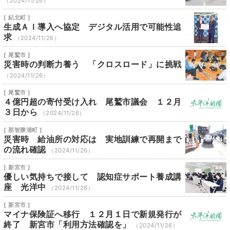
（2024/11/26）
[ 紀北町 ]
生成ＡＩ導入へ協定 デジタル活用で可能性追
求
（2024/11/26）
[ 尾鷲市 ]
災害時の判断力養う 「クロスロード」に挑戦
（2024/11/26）
[ 尾鷲市 ]
４億円超の寄付受け入れ 尾鷲市議会 １２月
３日から
（2024/11/26）
[ 那智勝浦町 ]
災害時 給油所の対応は 実地訓練で再開まで
の流れ確認
（2024/11/26）
[ 新宮市 ]
優しい気持ちで接して 認知症サポート養成講
座 光洋中
（2024/11/26）
[ 新宮市 ]
マイナ保険証へ移行 １２月１日で新規発行が
終了 新宮市「利用方法確認を」
（2024/11/26）