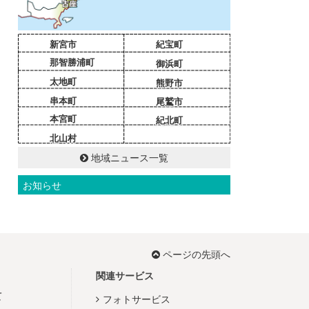
新宮市
紀宝町
那智勝浦町
御浜町
太地町
熊野市
串本町
尾鷲市
本宮町
紀北町
北山村
地域ニュース一覧
お知らせ
ページの先頭へ
関連サービス
て
フォトサービス