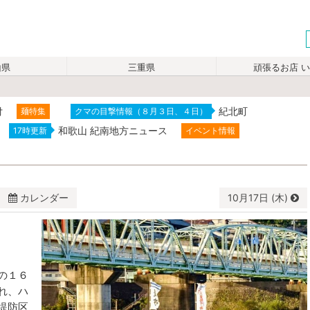
山県
三重県
頑張るお店 
付
紀北町
麺特集
クマの目撃情報（８月３日、４日）
和歌山 紀南地方ニュース
17時更新
イベント情報
カレンダー
10月
17日 (木)
水
木
金
土
2
3
4
5
の１６
9
10
11
12
れ、ハ
堤防区
16
17
18
19