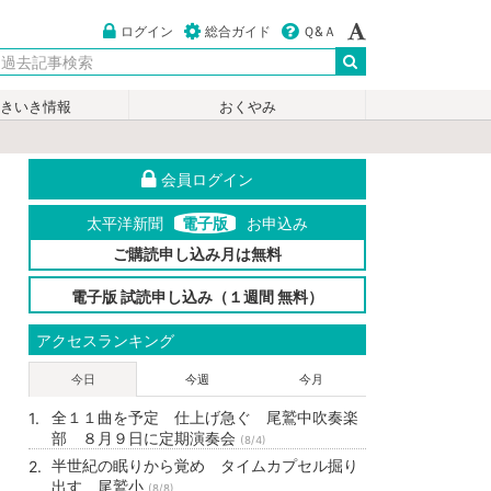
ログイン
総合ガイド
Ｑ&Ａ
いきいき情報
おくやみ
会員ログイン
太平洋新聞
電子版
お申込み
ご購読申し込み月は無料
電子版 試読申し込み（１週間 無料）
アクセスランキング
今日
今週
今月
全１１曲を予定 仕上げ急ぐ 尾鷲中吹奏楽
部 ８月９日に定期演奏会
(8/4)
半世紀の眠りから覚め タイムカプセル掘り
出す 尾鷲小
(8/8)