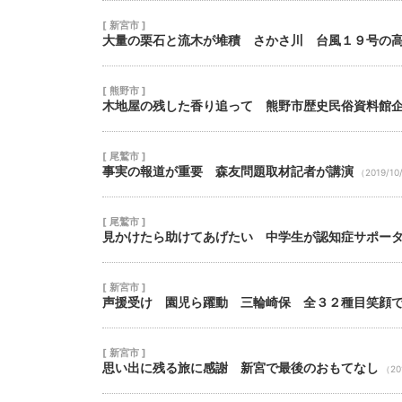
[ 新宮市 ]
大量の栗石と流木が堆積 さかさ川 台風１９号の
[ 熊野市 ]
木地屋の残した香り追って 熊野市歴史民俗資料館
[ 尾鷲市 ]
事実の報道が重要 森友問題取材記者が講演
（2019/10
[ 尾鷲市 ]
見かけたら助けてあげたい 中学生が認知症サポー
[ 新宮市 ]
声援受け 園児ら躍動 三輪崎保 全３２種目笑顔
[ 新宮市 ]
思い出に残る旅に感謝 新宮で最後のおもてなし
（20