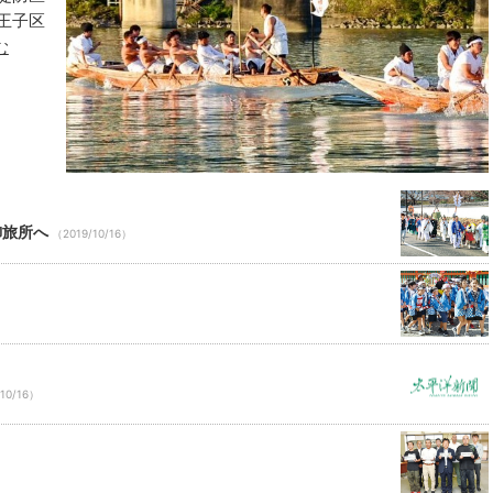
王子区
23
24
25
26
む
30
31
1
2
御旅所へ
（2019/10/16）
10/16）