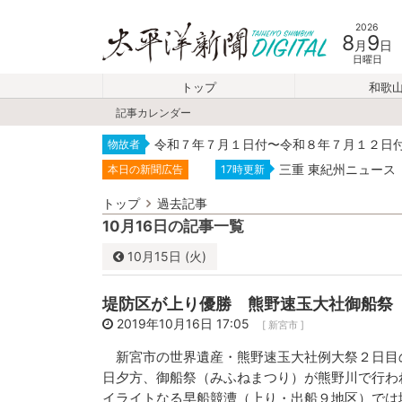
2026
8
9
月
日
日曜日
トップ
和歌
記事カレンダー
令和７年７月１日付〜令和８年７月１２日
物故者
三重 東紀州ニュース
本日の新聞広告
17時更新
トップ
過去記事
10月16日の記事一覧
10月
15日 (火)
10月
2019
堤防区が上り優勝 熊野速玉大社御船祭
日
月
火
2019年10月16日 17:05
[ 新宮市 ]
29
30
1
新宮市の世界遺産・熊野速玉大社例大祭２日目
6
7
8
日夕方、御船祭（みふねまつり）が熊野川で行わ
イライトなる早船競漕（上り・出船９地区）では
13
14
15