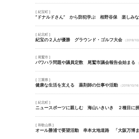
[ 紀宝町 ]
”ドナルドさん” から防犯学ぶ 相野谷保 楽しみ
[ 紀北町 ]
紀宝の２人が優勝 グラウンド・ゴルフ大会
（2019/10
[ 尾鷲市 ]
パワハラ問題や議員定数 尾鷲市議会報告会始まる
（
[ 三重県 ]
健康な生活を支える 薬剤師の仕事や活動
（2019/10/1
[ 紀北町 ]
ニュースポーツに親しむ 海山いきいき ２種目に
[ 和歌山県 ]
オール勝浦で要望活動 串本太地道路 「大阪万博