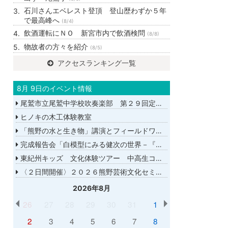
石川さんエベレスト登頂 登山歴わずか５年
で最高峰へ
(8/4)
飲酒運転にＮＯ 新宮市内で飲酒検問
(8/8)
物故者の方々を紹介
(8/5)
アクセスランキング一覧
8月 9日のイベント情報
尾鷲市立尾鷲中学校吹奏楽部 第２９回定期演奏会
ヒノキの木工体験教室
「熊野の水と生き物」講演とフィールドワーク
完成報告会「白模型にみる健次の世界－『千年の愉楽』『奇蹟』より－」
東紀州キッズ 文化体験ツアー 中高生コース
〈２日間開催〉２０２６熊野芸術文化セミナー
2026年8月
26
27
28
29
30
31
1
2
3
4
5
6
7
8