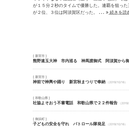
が１５分２秒のタイムで優勝した。連覇を狙った
20
21
22
...
が２位、３位は阿須賀区だった。
続きを読
27
28
29
[ 新宮市 ]
熊野速玉大神 市内巡る 神馬渡御式 阿須賀から
[ 新宮市 ]
神前で神輿や踊り 新宮秋まつりで奉納
（2019/10/16）
[ 和歌山県 ]
社協よそおう不審電話 和歌山県で２２件報告
（2019/
[ 御浜町 ]
子どもの安全を守れ パトロール隊発足
（2019/10/16）