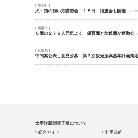
[ 串本町 ]
犬・猫の飼い方講習会 １８日 譲渡会も開催
（2019/
[ 尾鷲市 ]
５園の２７６人元気よく 保育園と幼稚園が運動会
（
[ 三重県 ]
中間案公表し意見公募 第３次観光振興基本計画策
太平洋新聞電子版について
総合ガイド
利用規約