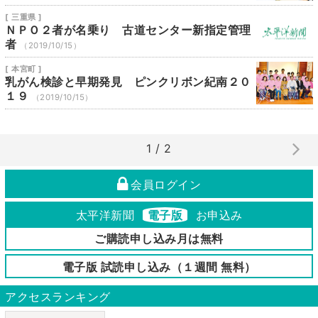
[ 三重県 ]
ＮＰＯ２者が名乗り 古道センター新指定管理
者
（2019/10/15）
[ 本宮町 ]
乳がん検診と早期発見 ピンクリボン紀南２０
１９
（2019/10/15）
1 / 2
会員ログイン
太平洋新聞
電子版
お申込み
ご購読申し込み月は無料
電子版 試読申し込み（１週間 無料）
アクセスランキング