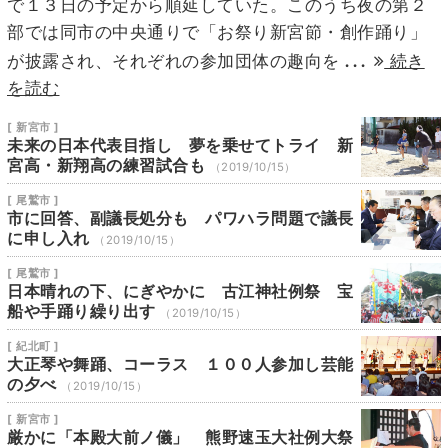
で１３日の予定から順延していた。このうち夜の第２
部では同市の中央通りで「お祭り新宮節・創作踊り」
...
が披露され、それぞれの参加団体の趣向を
続き
を読む
[ 新宮市 ]
未来の日本代表目指し 夢を乗せてトライ 新
宮高・新翔高の練習試合も
（2019/10/15）
[ 尾鷲市 ]
市に回答、副議長処分も パワハラ問題で議長
に申し入れ
（2019/10/15）
[ 尾鷲市 ]
日本晴れの下、にぎやかに 古江神社例祭 宝
船や手踊り繰り出す
（2019/10/15）
[ 紀北町 ]
大正琴や舞踊、コーラス １００人参加し芸能
の夕べ
（2019/10/15）
[ 新宮市 ]
厳かに「本殿大前ノ儀」 熊野速玉大社例大祭