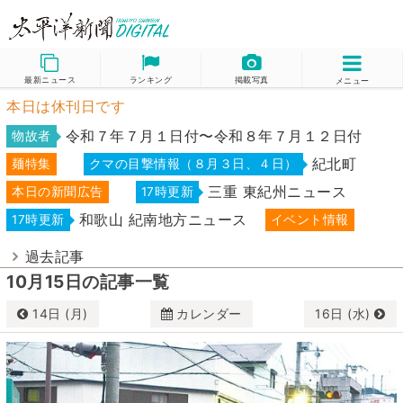
最新ニュース
ランキング
掲載写真
メニュー
本日は休刊日です
令和７年７月１日付〜令和８年７月１２日付
物故者
紀北町
麺特集
クマの目撃情報（８月３日、４日）
三重 東紀州ニュース
本日の新聞広告
17時更新
和歌山 紀南地方ニュース
17時更新
イベント情報
過去記事
10月15日の記事一覧
14日 (月)
カレンダー
16日 (水)
10月
2019
日
月
火
水
木
金
土
29
30
1
2
3
4
5