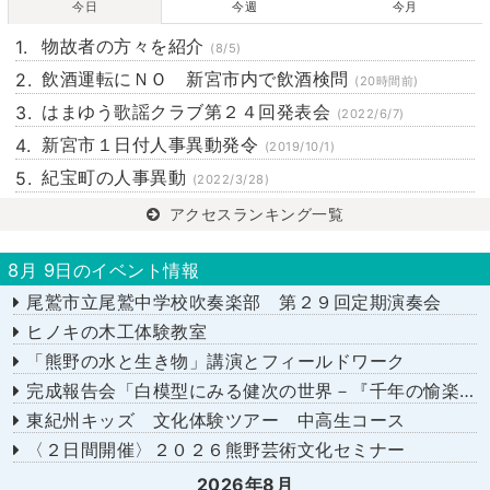
今日
今週
今月
物故者の方々を紹介
(8/5)
飲酒運転にＮＯ 新宮市内で飲酒検問
(20時間前)
はまゆう歌謡クラブ第２４回発表会
(2022/6/7)
新宮市１日付人事異動発令
(2019/10/1)
紀宝町の人事異動
(2022/3/28)
アクセスランキング一覧
8月 9日のイベント情報
尾鷲市立尾鷲中学校吹奏楽部 第２９回定期演奏会
ヒノキの木工体験教室
「熊野の水と生き物」講演とフィールドワーク
完成報告会「白模型にみる健次の世界－『千年の愉楽』『奇蹟』より－」
東紀州キッズ 文化体験ツアー 中高生コース
〈２日間開催〉２０２６熊野芸術文化セミナー
2026年8月