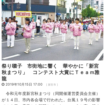
6
7
8
9
10
11
12
13
14
15
16
17
18
19
20
21
22
23
24
25
26
27
28
29
30
31
1
2
祭り囃子 市街地に響く 華やかに「新宮
秋まつり」 コンテスト大賞にＴｅａｍ雅
龍
2019年10月15日 17:00
[ 新宮市 ]
令和元年度新宮秋まつり（同開催運営委員会主催）
が１４日、市内各会場で行われた。台風１９号の影響