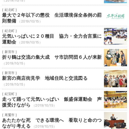
（2019/10/15）
[ 紀北町 ]
最大で２年以下の懲役 生活環境保全条例の罰
則整備
（2019/10/15）
[ 紀北町 ]
元気いっぱいに２０種目 協力・全力合言葉に
運動会
（2019/10/15）
[ 新宮市 ]
折り鶴は交流の集大成 サ市訪問団６人が来新
（2019/10/15）
[ 新宮市 ]
新宮の商店街見学 地域住民と交流図る
（2019/10/15）
[ 紀宝町 ]
走って踊って元気いっぱい 飯盛保運動会 声
援受けながら
（2019/10/15）
[ 尾鷲市 ]
あたたかな死 できる環境へ 看取りと命のつ
ながり考える
（2019/10/15）