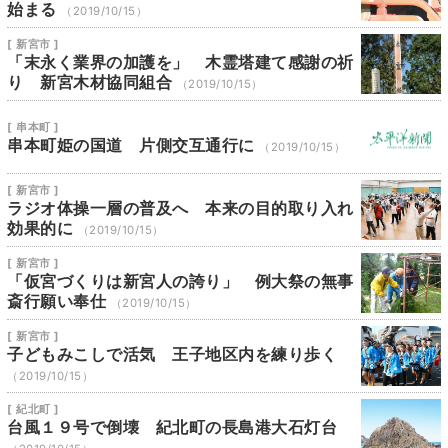
始まる
（2019/10/15）
[ 新宮市 ]
「末永く業界の加護を」 木霊塔建て感謝の祈
り 新宮木材協同組合
（2019/10/15）
[ 串本町 ]
串本町姫の国道 片側交互通行に
（2019/10/15）
[ 新宮市 ]
ラジオ体操一層の普及へ 本来の目的取り入れ
効果的に
（2019/10/15）
[ 新宮市 ]
「仮宮づくりは新宮人の誇り」 例大祭の無事
斎行願い奉仕
（2019/10/15）
[ 新宮市 ]
子どもみこしで活気 王子地区内を練り歩く
（2019/10/15）
[ 紀北町 ]
台風１９号で倒壊 紀北町の長島港大石灯台