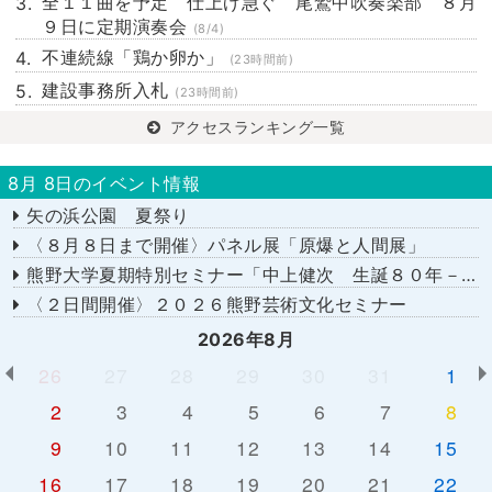
全１１曲を予定 仕上げ急ぐ 尾鷲中吹奏楽部 ８月
９日に定期演奏会
(8/4)
不連続線「鶏か卵か」
(23時間前)
建設事務所入札
(23時間前)
アクセスランキング一覧
8月 8日のイベント情報
矢の浜公園 夏祭り
〈８月８日まで開催〉パネル展「原爆と人間展」
熊野大学夏期特別セミナー「中上健次 生誕８０年－時代へのまなざし－」
〈２日間開催〉２０２６熊野芸術文化セミナー
2026年8月
26
27
28
29
30
31
1
2
3
4
5
6
7
8
9
10
11
12
13
14
15
16
17
18
19
20
21
22