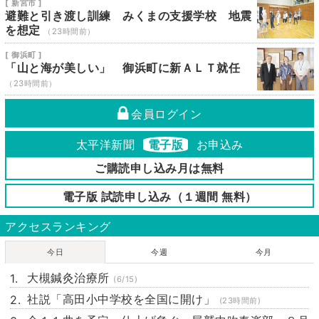
[ 新宮市 ]
避難と引き渡し訓練 みくまの支援学校 地震
を想定
（23時間前）
[ 御浜町 ]
「山と海が美しい」 御浜町に新ＡＬＴ就任
（23時間前）
会員ログイン
太平洋新聞
電子版
お申込み
ご購読申し込み月は無料
電子版 試読申し込み（１週間 無料）
アクセスランキング
今日
今週
今月
大槻鍼灸治療所
(6/15)
社説「高田小中学校を全国に開け」
(23時間前)