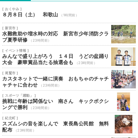
[ おくやみ ]
８月８日（土） 和歌山
（1時間前）
[ 新宮市 ]
水難救助や増水時の対応 新宮市少年消防クラ
ブ夏季研修
（23時間前）
[ イベント情報 ]
みんなで盛り上がろう １４日 うどの盆踊り
大会 豪華賞品当たる抽選会も
（23時間前）
[ 尾鷲市 ]
カスタネットで一緒に演奏 おもちゃのチャチ
ャチャに合わせ
（23時間前）
[ スポーツ「躍動」 ]
挑戦に年齢は関係ない 南さん キックボクシ
ングで勝利
（23時間前）
[ 紀北町 ]
スズムシの音を楽しんで 東長島公民館 無料
配布
（23時間前）