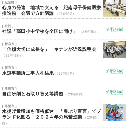
[ 紀宝町 ]
心身の発達 地域で支える 紀南母子保健医療
推進協 会議で方針議論
（23時間前）
[ 社説 ]
社説「高田小中学校を全国に開け」
（23時間前）
[ 新宮市 ]
「信頼大切に成長を」 キナンが近況説明会
（23時間前）
[ 新宮市 ]
水道事業所工事入札結果
（23時間前）
[ 熊野市 ]
自由研削と石取り替え等講習
（23時間前）
[ 尾鷲市 ]
水揚げ量増加も価格低迷 「春ぶり宣言」でブ
ランド化図る ２０２４年の尾鷲漁業
（23時間
前）