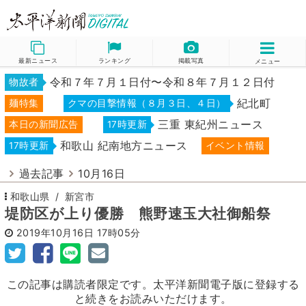
最新ニュース
ランキング
掲載写真
メニュー
令和７年７月１日付〜令和８年７月１２日付
物故者
紀北町
麺特集
クマの目撃情報（８月３日、４日）
三重 東紀州ニュース
本日の新聞広告
17時更新
和歌山 紀南地方ニュース
17時更新
イベント情報
過去記事
10月16日
和歌山県
新宮市
堤防区が上り優勝 熊野速玉大社御船祭
2019年10月16日
17時05分
この記事は購読者限定です。太平洋新聞電子版に登録する
と続きをお読みいただけます。