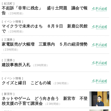
[ 紀北町 ]
不起訴「非常に残念」 盛り土問題 議会で報
告
（23時間前）
[ イベント情報 ]
マイクラで未来のまち ８月９日 新鹿公民館
で
（23時間前）
[ 三重県 ]
家電販売が大幅増 三重県内 ５月の経済情勢
（23時間前）
[ 三重県 ]
建設事務所入札
（23時間前）
[ イベント情報 ]
クイズと縁日 こどもの城
（23時間前）
[ 新宮市 ]
ネットやゲーム どう向き合う 新宮市 不登
校支援の子育て講演会
（23時間前）