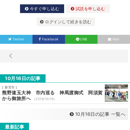
今すぐ申し込む
試読を申し込む
ログインして続きを読む
Twitter
Facebook
LINE
Mail
10月16日の記事
[ 新宮市 ]
熊野速玉大神 市内巡る 神馬渡御式 阿須賀
から御旅所へ
（2019/10/16）
10月16日の記事 一覧へ
最新記事