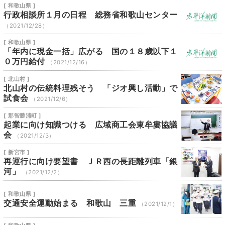
[ 和歌山県 ]
行政相談所１月の日程 総務省和歌山センター
（2021/12/28）
[ 和歌山県 ]
「年内に現金一括」広がる 国の１８歳以下１
０万円給付
（2021/12/16）
[ 北山村 ]
北山村の伝統料理残そう 「ジオ興し活動」で
試食会
（2021/12/6）
[ 那智勝浦町 ]
起業に向け知識つける 広域商工会東牟婁協議
会
（2021/12/3）
[ 新宮市 ]
再運行に向け要望書 ＪＲ西の長距離列車「銀
河」
（2021/12/2）
[ 和歌山県 ]
交通安全運動始まる 和歌山 三重
（2021/12/1）