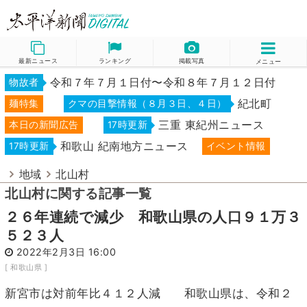
最新ニュース
ランキング
掲載写真
メニュー
令和７年７月１日付〜令和８年７月１２日付
物故者
紀北町
麺特集
クマの目撃情報（８月３日、４日）
三重 東紀州ニュース
本日の新聞広告
17時更新
和歌山 紀南地方ニュース
17時更新
イベント情報
地域
北山村
北山村に関する記事一覧
２６年連続で減少 和歌山県の人口９１万３
５２３人
2022年2月3日 16:00
[ 和歌山県 ]
新宮市は対前年比４１２人減 和歌山県は、令和２