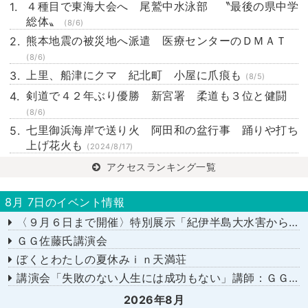
４種目で東海大会へ 尾鷲中水泳部 〝最後の県中学
総体〟
(8/6)
熊本地震の被災地へ派遣 医療センターのＤＭＡＴ
(8/6)
上里、船津にクマ 紀北町 小屋に爪痕も
(8/5)
剣道で４２年ぶり優勝 新宮署 柔道も３位と健闘
(8/6)
七里御浜海岸で送り火 阿田和の盆行事 踊りや打ち
上げ花火も
(2024/8/17)
アクセスランキング一覧
8月 7日のイベント情報
〈９月６日まで開催〉特別展示「紀伊半島大水害から１５年－あの日を忘れない－」
ＧＧ佐藤氏講演会
ぼくとわたしの夏休みｉｎ天満荘
講演会「失敗のない人生には成功もない」講師：ＧＧ佐藤さん
2026年8月