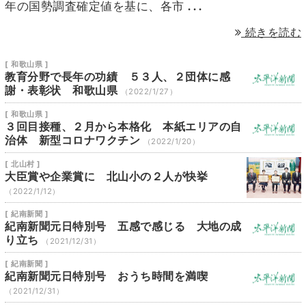
...
年の国勢調査確定値を基に、各市
続きを読む
[ 和歌山県 ]
教育分野で長年の功績 ５３人、２団体に感
謝・表彰状 和歌山県
（2022/1/27）
[ 和歌山県 ]
３回目接種、２月から本格化 本紙エリアの自
治体 新型コロナワクチン
（2022/1/20）
[ 北山村 ]
大臣賞や企業賞に 北山小の２人が快挙
（2022/1/12）
[ 紀南新聞 ]
紀南新聞元日特別号 五感で感じる 大地の成
り立ち
（2021/12/31）
[ 紀南新聞 ]
紀南新聞元日特別号 おうち時間を満喫
（2021/12/31）