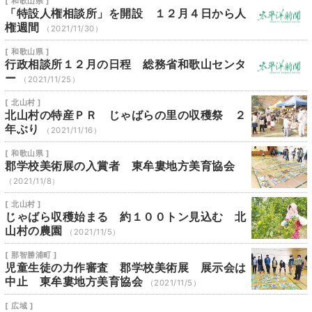
[ 和歌山県 ]
「特設人権相談所」を開設 １２月４日から人
権週間
（2021/11/30）
[ 和歌山県 ]
行政相談所１２月の日程 総務省和歌山センタ
ー
（2021/11/25）
[ 北山村 ]
北山村の特産ＰＲ じゃばらの里の収穫祭 ２
年ぶり
（2021/11/16）
[ 和歌山県 ]
郡学校美術展の入賞者 東牟婁地方美育協会
（2021/11/8）
[ 北山村 ]
じゃばら収穫始まる 約１００トン見込む 北
山村の農園
（2021/11/5）
[ 那智勝浦町 ]
児童生徒の力作審査 郡学校美術展 展示会は
中止 東牟婁地方美育協会
（2021/11/5）
[ 広域 ]