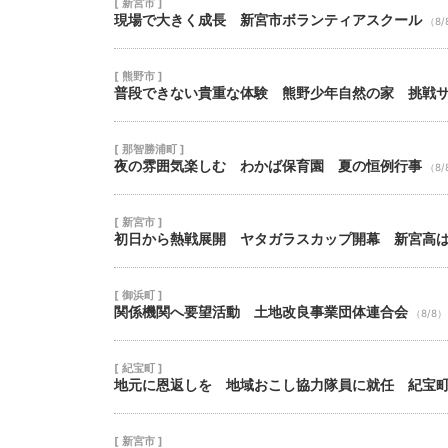
[ 新宮市 ]
現場で大きく成長 新宮市ボランティアスクール
（8/
[ 熊野市 ]
普段できない貴重な体験 熊野少年自然の家 挑戦
[ 那智勝浦町 ]
夜の雰囲気楽しむ わかば保育園 夏の恒例行事
（8/
[ 新宮市 ]
初日から熱戦展開 ヤタガラスカップ開幕 新宮高
[ 御浜町 ]
関係機関へ要望活動 土地改良事業団体連合会
（8/8）
[ 紀宝町 ]
地元に恩返しを 地域おこし協力隊員に就任 紀宝
[ 新宮市 ]