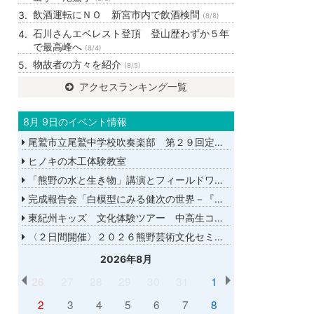
飲酒運転にＮＯ 新宮市内で飲酒検問
(8/8)
石川さんエベレスト登頂 登山歴わずか５年
で最高峰へ
(8/4)
物故者の方々を紹介
(8/5)
アクセスランキング一覧
8月 9日のイベント情報
尾鷲市立尾鷲中学校吹奏楽部 第２９回定期演奏会
ヒノキの木工体験教室
「熊野の水と生き物」講演とフィールドワーク
完成報告会「白模型にみる健次の世界－『千年の愉楽』『奇蹟』より－」
東紀州キッズ 文化体験ツアー 中高生コース
〈２日間開催〉２０２６熊野芸術文化セミナー
2026年8月
26
27
28
29
30
31
1
2
3
4
5
6
7
8