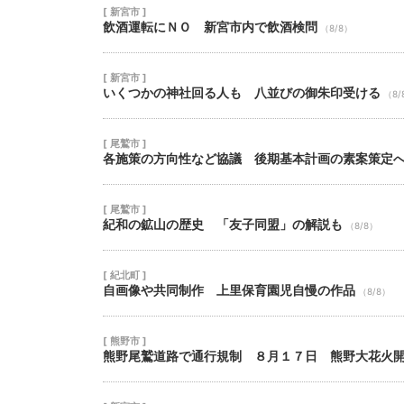
[ 新宮市 ]
飲酒運転にＮＯ 新宮市内で飲酒検問
（8/8）
[ 新宮市 ]
いくつかの神社回る人も 八並びの御朱印受ける
（8/
[ 尾鷲市 ]
各施策の方向性など協議 後期基本計画の素案策定
[ 尾鷲市 ]
紀和の鉱山の歴史 「友子同盟」の解説も
（8/8）
[ 紀北町 ]
自画像や共同制作 上里保育園児自慢の作品
（8/8）
[ 熊野市 ]
熊野尾鷲道路で通行規制 ８月１７日 熊野大花火