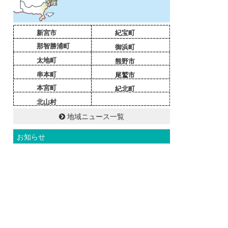
新宮市
紀宝町
那智勝浦町
御浜町
太地町
熊野市
串本町
尾鷲市
本宮町
紀北町
北山村
地域ニュース一覧
お知らせ