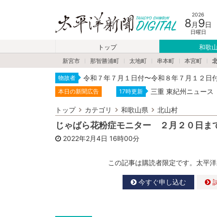
2026
8
9
月
日
日曜日
トップ
和歌
新宮市
那智勝浦町
太地町
串本町
本宮町
令和７年７月１日付〜令和８年７月１２日
物故者
三重 東紀州ニュース
本日の新聞広告
17時更新
トップ
カテゴリ
和歌山県
北山村
じゃばら花粉症モニター ２月２０日ま
2022年2月4日
16時00分
この記事は購読者限定です。太平洋
今すぐ申し込む