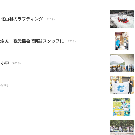
 北山村のラフティング
（7/28）
優さん 観光協会で英語スタッフに
（7/25）
山小中
（6/25）
6/18）
）