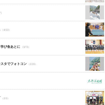
7）
出
（4/22）
て学び舎あとに
（3/13）
ンスタでフォトコン
（2/20）
町
（2/2）