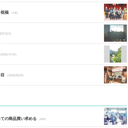
を祝福
（1/6）
25/12/3）
2025/11/10）
年目
（2025/9/25）
当ての商品買い求める
（8/8）