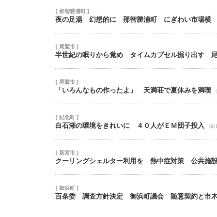
[ 那智勝浦町 ]
夜の足湯 幻想的に 那智勝浦町 にぎわい市場横
[ 尾鷲市 ]
半世紀の眠りから覚め タイムカプセル掘り出す 
[ 尾鷲市 ]
「いろんなもの作ったよ」 天満荘で夏休みを満喫
（
[ 紀北町 ]
白石湖の環境をきれいに ４０人がＥＭ団子投入
（8/
[ 新宮市 ]
クーリングシェルター利用を 熱中症対策 公共施
[ 御浜町 ]
百条委 調査方針決定 御浜町議会 随意契約と市