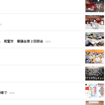
8）
へ 尾鷲市 審議会第２回部会
（8/8）
開催で
（8/8）