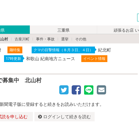
山県
三重県
頑張るお店 
北山村
古座川町
事件・事故
選挙
その他
付
紀北町
麺特集
クマの目撃情報（８月３日、４日）
和歌山 紀南地方ニュース
17時更新
イベント情報
で募集中 北山村
新聞電子版に登録すると続きをお読みいただけます。
試読を申し込む
ログインして続きを読む