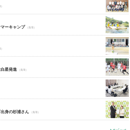
8）
サマーキャンプ
（8/8）
8）
は白星発進
（8/8）
町出身の杉浦さん
（8/8）