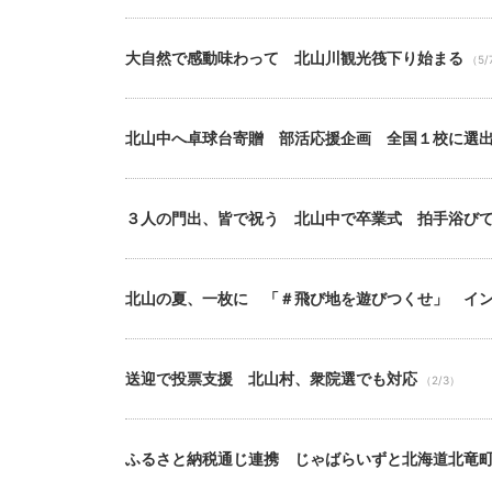
大自然で感動味わって 北山川観光筏下り始まる
（5/
北山中へ卓球台寄贈 部活応援企画 全国１校に選
３人の門出、皆で祝う 北山中で卒業式 拍手浴び
北山の夏、一枚に 「＃飛び地を遊びつくせ」 イ
送迎で投票支援 北山村、衆院選でも対応
（2/3）
ふるさと納税通じ連携 じゃばらいずと北海道北竜