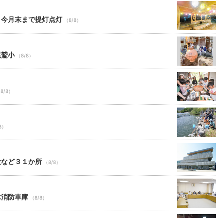
 今月末まで提灯点灯
（8/8）
尾鷲小
（8/8）
8/8）
8）
設など３１か所
（8/8）
木消防車庫
（8/8）