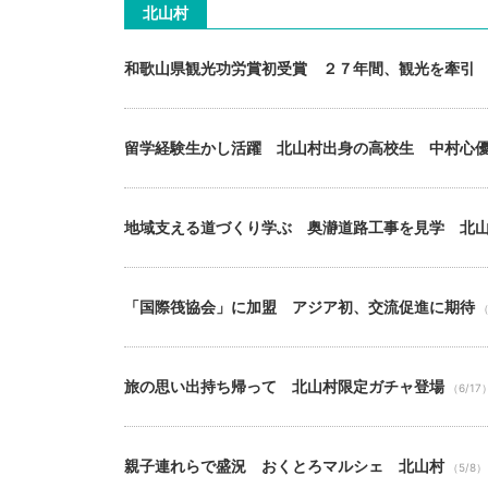
北山村
和歌山県観光功労賞初受賞 ２７年間、観光を牽引
留学経験生かし活躍 北山村出身の高校生 中村心
地域支える道づくり学ぶ 奥瀞道路工事を見学 北
「国際筏協会」に加盟 アジア初、交流促進に期待
（
旅の思い出持ち帰って 北山村限定ガチャ登場
（6/17
親子連れらで盛況 おくとろマルシェ 北山村
（5/8）