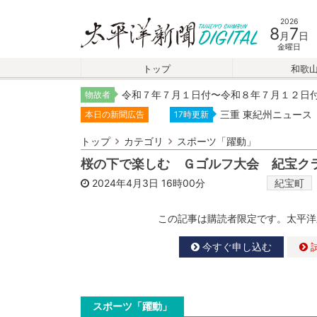
2026
8
7
月
日
金曜日
トップ
和歌
令和７年７月１日付〜令和８年７月１２日
物故者
三重 東紀州ニュース
本日の新聞広告
17時更新
トップ
カテゴリ
スポーツ「躍動」
桜の下で楽しむ Ｇゴルフ大会 紀宝ク
2024年4月3日
16時00分
紀宝町
この記事は購読者限定です。太平洋
今すぐ申し込む
スポーツ「躍動」