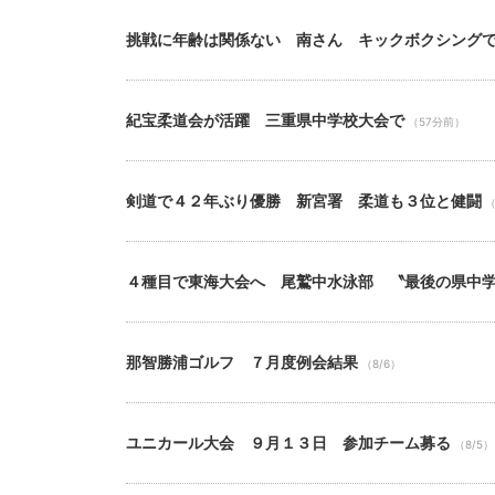
挑戦に年齢は関係ない 南さん キックボクシング
紀宝柔道会が活躍 三重県中学校大会で
（57分前）
剣道で４２年ぶり優勝 新宮署 柔道も３位と健闘
（
４種目で東海大会へ 尾鷲中水泳部 〝最後の県中
那智勝浦ゴルフ ７月度例会結果
（8/6）
ユニカール大会 ９月１３日 参加チーム募る
（8/5）