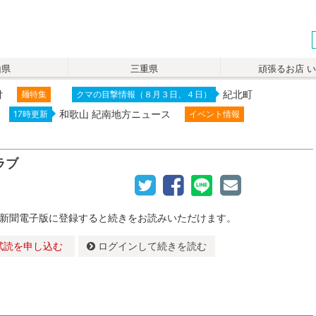
山県
三重県
頑張るお店 
付
紀北町
麺特集
クマの目撃情報（８月３日、４日）
和歌山 紀南地方ニュース
17時更新
イベント情報
ラブ
新聞電子版に登録すると続きをお読みいただけます。
試読を申し込む
ログインして続きを読む