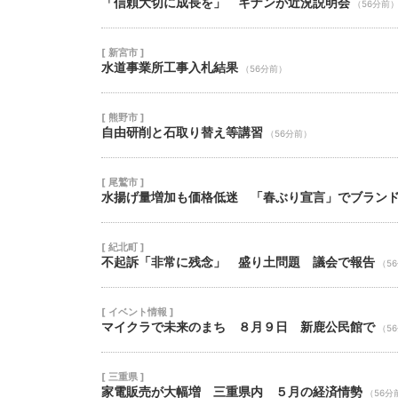
「信頼大切に成長を」 キナンが近況説明会
（56分前
[ 新宮市 ]
水道事業所工事入札結果
（56分前）
[ 熊野市 ]
自由研削と石取り替え等講習
（56分前）
[ 尾鷲市 ]
水揚げ量増加も価格低迷 「春ぶり宣言」でブラン
[ 紀北町 ]
不起訴「非常に残念」 盛り土問題 議会で報告
（5
[ イベント情報 ]
マイクラで未来のまち ８月９日 新鹿公民館で
（5
[ 三重県 ]
家電販売が大幅増 三重県内 ５月の経済情勢
（56分