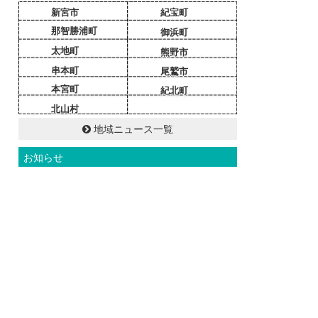
新宮市
紀宝町
那智勝浦町
御浜町
太地町
熊野市
串本町
尾鷲市
本宮町
紀北町
北山村
地域ニュース一覧
お知らせ