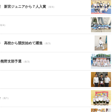
権 新宮ジュニアから７人入賞
（8/4）
8/4）
手 高校から競技始めて躍進
（8/3）
会熊野支部予選
（8/3）
会
（8/1）