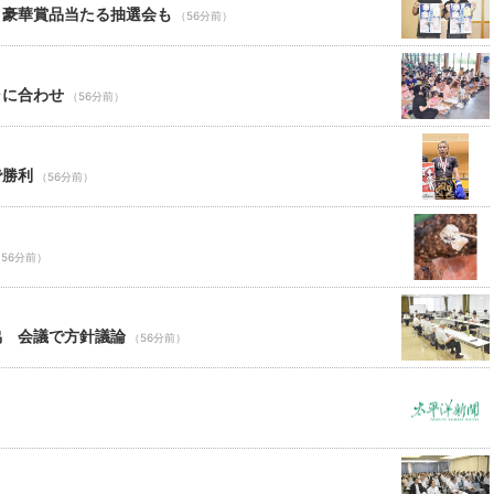
 豪華賞品当たる抽選会も
（56分前）
ャに合わせ
（56分前）
で勝利
（56分前）
56分前）
協 会議で方針議論
（56分前）