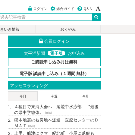
ログイン
総合ガイド
Ｑ&Ａ
いきいき情報
おくやみ
会員ログイン
太平洋新聞
電子版
お申込み
ご購読申し込み月は無料
電子版 試読申し込み（１週間 無料）
アクセスランキング
今日
今週
今月
４種目で東海大会へ 尾鷲中水泳部 〝最後
の県中学総体〟
(8/6)
熊本地震の被災地へ派遣 医療センターのＤ
ＭＡＴ
(8/6)
上里、船津にクマ 紀北町 小屋に爪痕も