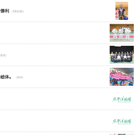
で勝利
（56分前）
8/6）
学総体〟
（8/6）