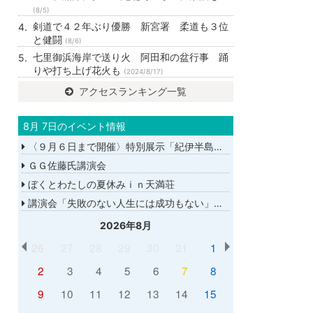
(8/5)
剣道で４２年ぶり優勝 新宮署 柔道も３位
と健闘
(8/6)
七里御浜海岸で送り火 阿田和の盆行事 踊
りや打ち上げ花火も
(2024/8/17)
アクセスランキング一覧
8月 7日のイベント情報
〈９月６日まで開催〉特別展示「紀伊半島大水害から１５年－あの日を忘れない－」
ＧＧ佐藤氏講演会
ぼくとわたしの夏休みｉｎ天満荘
講演会「失敗のない人生には成功もない」講師：ＧＧ佐藤さん
2026年8月
26
27
28
29
30
31
1
2
3
4
5
6
7
8
9
10
11
12
13
14
15