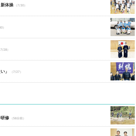
と新体操
（7/30）
30）
7/28）
たい」
（7/27）
季研修
（56分前）