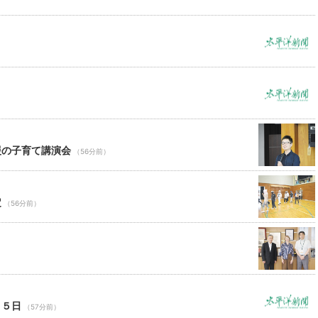
援の子育て講演会
（56分前）
定
（56分前）
）
１５日
（57分前）