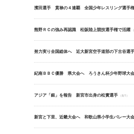
濱田選手 貫禄の４連覇 全国少年レスリング選手
熊野ＲＣの強み再認識 松阪陸上競技選手権で活躍
（
努力実り全国総体へ 近大新宮空手道部の下古谷選
紀南ＢＢＣ優勝 県大会へ ろうきん杯少年野球大
アジア「銀」を報告 新宮市出身の松實選手
（8/1）
新宮と下里、近畿大会へ 和歌山県小学生バレー大