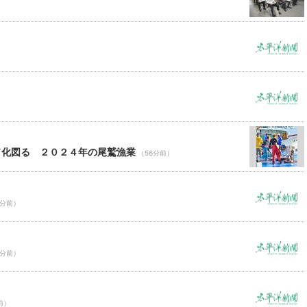
）
ド化図る ２０２４年の尾鷲漁業
（56分前）
6分前）
6分前）
前）