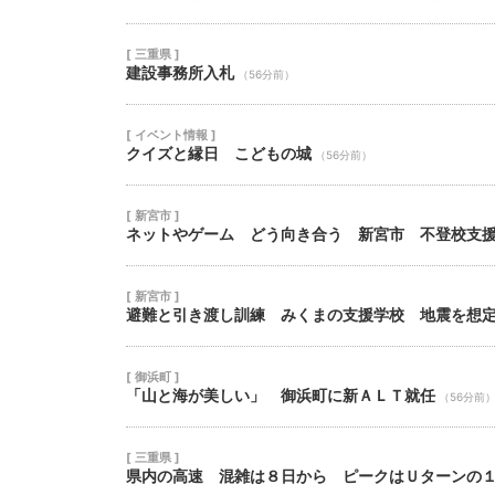
[ 三重県 ]
建設事務所入札
（56分前）
[ イベント情報 ]
クイズと縁日 こどもの城
（56分前）
[ 新宮市 ]
ネットやゲーム どう向き合う 新宮市 不登校支
[ 新宮市 ]
避難と引き渡し訓練 みくまの支援学校 地震を想
[ 御浜町 ]
「山と海が美しい」 御浜町に新ＡＬＴ就任
（56分前
[ 三重県 ]
県内の高速 混雑は８日から ピークはＵターンの