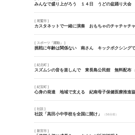
みんなで盛り上がろう １４日 うどの盆踊り大会
[ 尾鷲市 ]
カスタネットで一緒に演奏 おもちゃのチャチャチ
[ スポーツ「躍動」 ]
挑戦に年齢は関係ない 南さん キックボクシング
[ 紀北町 ]
スズムシの音を楽しんで 東長島公民館 無料配布
（
[ 紀宝町 ]
心身の発達 地域で支える 紀南母子保健医療推進
[ 社説 ]
社説「高田小中学校を全国に開け」
（56分前）
[ 新宮市 ]