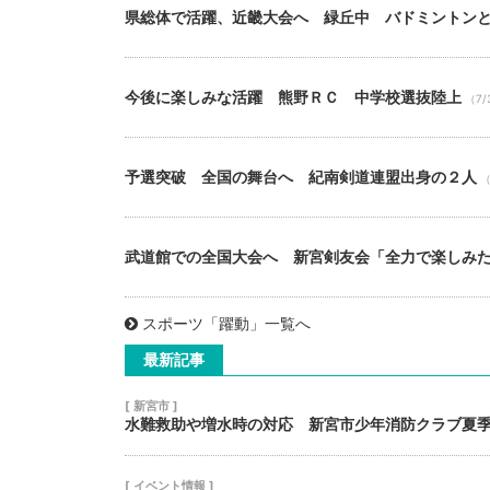
県総体で活躍、近畿大会へ 緑丘中 バドミントン
今後に楽しみな活躍 熊野ＲＣ 中学校選抜陸上
（7/
予選突破 全国の舞台へ 紀南剣道連盟出身の２人
（
武道館での全国大会へ 新宮剣友会「全力で楽しみ
スポーツ「躍動」一覧へ
最新記事
[ 新宮市 ]
水難救助や増水時の対応 新宮市少年消防クラブ夏
[ イベント情報 ]