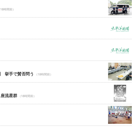
18時間前）
酬 挙手で賛否問う
（18時間前）
ス座流星群
（18時間前）