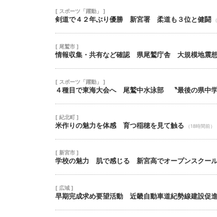
[ スポーツ「躍動」 ]
剣道で４２年ぶり優勝 新宮署 柔道も３位と健闘
（
[ 尾鷲市 ]
情報収集・共有など確認 県尾鷲庁舎 大規模地震
[ スポーツ「躍動」 ]
４種目で東海大会へ 尾鷲中水泳部 〝最後の県中
[ 紀北町 ]
米作りの魅力を体感 育つ稲穂を見て触る
（18時間前）
[ 新宮市 ]
学校の魅力 肌で感じる 新宮高でオープンスクー
[ 広域 ]
早期完成求め要望活動 近畿自動車道紀勢線建設促