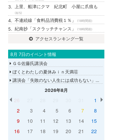
上里、船津にクマ 紀北町 小屋に爪痕も
(8/5)
不連続線「食料品消費税１％」
(18時間前)
紀南抄「スクラッチチャンス」
(18時間前)
アクセスランキング一覧
8月 7日のイベント情報
ＧＧ佐藤氏講演会
ぼくとわたしの夏休みｉｎ天満荘
講演会「失敗のない人生には成功もない」講師：ＧＧ佐藤さん
2026年8月
26
27
28
29
30
31
1
2
3
4
5
6
7
8
9
10
11
12
13
14
15
16
17
18
19
20
21
22