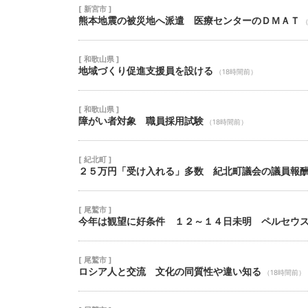
[ 新宮市 ]
熊本地震の被災地へ派遣 医療センターのＤＭＡＴ
（
[ 和歌山県 ]
地域づくり促進支援員を設ける
（18時間前）
[ 和歌山県 ]
障がい者対象 職員採用試験
（18時間前）
[ 紀北町 ]
２５万円「受け入れる」多数 紀北町議会の議員報
[ 尾鷲市 ]
今年は観望に好条件 １２～１４日未明 ペルセウ
[ 尾鷲市 ]
ロシア人と交流 文化の同質性や違い知る
（18時間前）