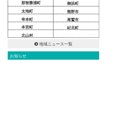
那智勝浦町
御浜町
太地町
熊野市
串本町
尾鷲市
本宮町
紀北町
北山村
地域ニュース一覧
お知らせ