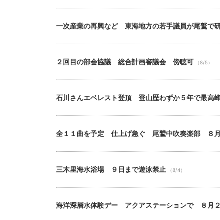
一次産業の再興など 東海地方の若手議員が尾鷲で
２回目の部会協議 総合計画審議会 傍聴可
（8/5）
石川さんエベレスト登頂 登山歴わずか５年で最高
全１１曲を予定 仕上げ急ぐ 尾鷲中吹奏楽部 ８
三木里海水浴場 ９日まで遊泳禁止
（8/4）
海洋深層水体験デー アクアステーションで ８月