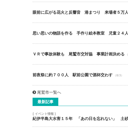
眼前に広がる花火と反響音 港まつり 来場者５万
思い思いの物語を作る 手作り絵本教室 児童２４
ＶＲで事故体験も 尾鷲市交対協 事業計画決める
（
前夜祭に約７００人 駅前公園で酒杯交わす
（8/3）
尾鷲市一覧へ
最新記事
[ イベント情報 ]
紀伊半島大水害１５年 「あの日を忘れない」 土