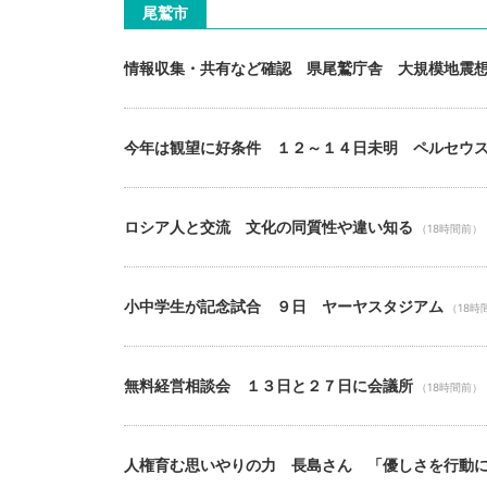
尾鷲市
情報収集・共有など確認 県尾鷲庁舎 大規模地震
今年は観望に好条件 １２～１４日未明 ペルセウ
ロシア人と交流 文化の同質性や違い知る
（18時間前）
小中学生が記念試合 ９日 ヤーヤスタジアム
（18時
無料経営相談会 １３日と２７日に会議所
（18時間前）
人権育む思いやりの力 長島さん 「優しさを行動