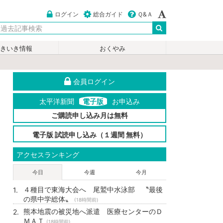
ログイン
総合ガイド
Ｑ&Ａ
いきいき情報
おくやみ
会員ログイン
太平洋新聞
電子版
お申込み
ご購読申し込み月は無料
電子版 試読申し込み（１週間 無料）
アクセスランキング
今日
今週
今月
４種目で東海大会へ 尾鷲中水泳部 〝最後
の県中学総体〟
(18時間前)
熊本地震の被災地へ派遣 医療センターのＤ
ＭＡＴ
(18時間前)