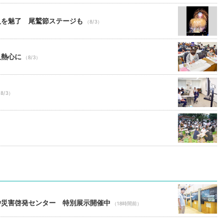
人を魅了 尾鷲節ステージも
（8/3）
人熱心に
（8/3）
8/3）
砂災害啓発センター 特別展示開催中
（18時間前）