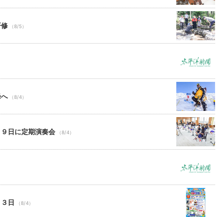
研修
（8/5）
峰へ
（8/4）
月９日に定期演奏会
（8/4）
２３日
（8/4）