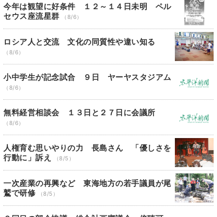
今年は観望に好条件 １２～１４日未明 ペル
セウス座流星群
（8/6）
ロシア人と交流 文化の同質性や違い知る
（8/6）
小中学生が記念試合 ９日 ヤーヤスタジアム
（8/6）
無料経営相談会 １３日と２７日に会議所
（8/6）
人権育む思いやりの力 長島さん 「優しさを
行動に」訴え
（8/5）
一次産業の再興など 東海地方の若手議員が尾
鷲で研修
（8/5）