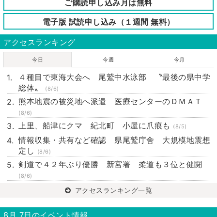
ご購読申し込み月は無料
電子版 試読申し込み（１週間 無料）
アクセスランキング
今日
今週
今月
４種目で東海大会へ 尾鷲中水泳部 〝最後の県中学
総体〟
(8/6)
熊本地震の被災地へ派遣 医療センターのＤＭＡＴ
(8/6)
上里、船津にクマ 紀北町 小屋に爪痕も
(8/5)
情報収集・共有など確認 県尾鷲庁舎 大規模地震想
定し
(8/6)
剣道で４２年ぶり優勝 新宮署 柔道も３位と健闘
(8/6)
アクセスランキング一覧
8月 7日のイベント情報