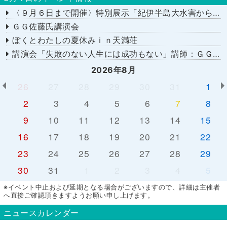
〈９月６日まで開催〉特別展示「紀伊半島大水害から１５年－あの日を忘れない－」
ＧＧ佐藤氏講演会
ぼくとわたしの夏休みｉｎ天満荘
講演会「失敗のない人生には成功もない」講師：ＧＧ佐藤さん
2026年8月
26
27
28
29
30
31
1
2
3
4
5
6
7
8
9
10
11
12
13
14
15
16
17
18
19
20
21
22
23
24
25
26
27
28
29
30
31
1
2
3
4
5
※イベント中止および延期となる場合がございますので、詳細は主催者
へ直接ご確認頂きますようお願い申し上げます。
ニュースカレンダー