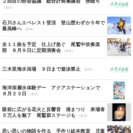
２回目の部会協議 総合計画審議会 傍聴可
（8/5）
石川さんエベレスト登頂 登山歴わずか５年で
最高峰へ
（8/4）
全１１曲を予定 仕上げ急ぐ 尾鷲中吹奏楽
部 ８月９日に定期演奏会
（8/4）
三木里海水浴場 ９日まで遊泳禁止
（8/4）
海洋深層水体験デー アクアステーションで
８月２３日
（8/4）
眼前に広がる花火と反響音 港まつり 来場者
５万人を魅了 尾鷲節ステージも
（8/3）
思い思いの物語を作る 手作り絵本教室 児童