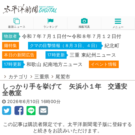
最新ニュース
ランキング
掲載写真
メニュー
令和７年７月１日付〜令和８年７月１２日付
物故者
紀北町
麺特集
クマの目撃情報（８月３日、４日）
三重 東紀州ニュース
本日の新聞広告
17時更新
和歌山 紀南地方ニュース
17時更新
イベント情報
カテゴリ
三重県
尾鷲市
しっかり手を挙げて 矢浜小１年 交通安
全教室
2026年6月10日
16時00分
この記事は購読者限定です。太平洋新聞電子版に登録する
と続きをお読みいただけます。