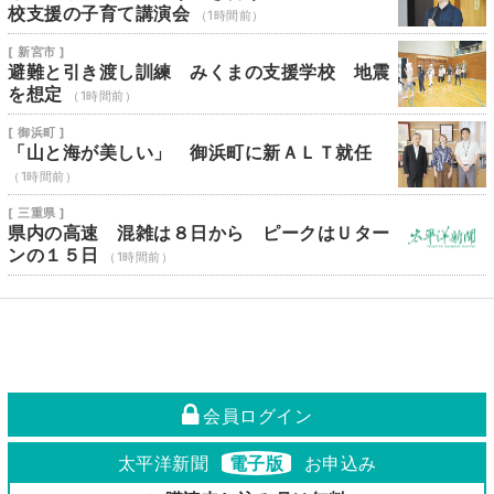
校支援の子育て講演会
（1時間前）
[ 新宮市 ]
避難と引き渡し訓練 みくまの支援学校 地震
を想定
（1時間前）
[ 御浜町 ]
「山と海が美しい」 御浜町に新ＡＬＴ就任
（1時間前）
[ 三重県 ]
県内の高速 混雑は８日から ピークはＵター
ンの１５日
（1時間前）
会員ログイン
太平洋新聞
電子版
お申込み