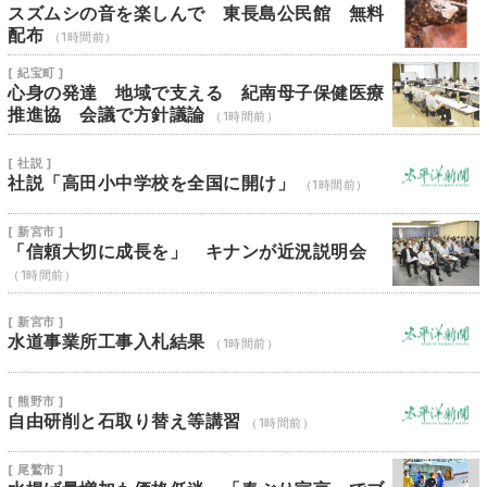
スズムシの音を楽しんで 東長島公民館 無料
配布
（1時間前）
[ 紀宝町 ]
心身の発達 地域で支える 紀南母子保健医療
推進協 会議で方針議論
（1時間前）
[ 社説 ]
社説「高田小中学校を全国に開け」
（1時間前）
[ 新宮市 ]
「信頼大切に成長を」 キナンが近況説明会
（1時間前）
[ 新宮市 ]
水道事業所工事入札結果
（1時間前）
[ 熊野市 ]
自由研削と石取り替え等講習
（1時間前）
[ 尾鷲市 ]