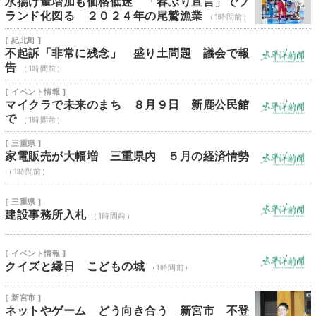
水揚げ量増加も価格低迷 「春ぶり宣言」でブ
ランド化図る ２０２４年の尾鷲漁業
（1時間前）
[ 紀北町 ]
不起訴「非常に残念」 盛り土問題 議会で報
告
（1時間前）
[ イベント情報 ]
マイクラで未来のまち ８月９日 新鹿公民館
で
（1時間前）
[ 三重県 ]
家電販売が大幅増 三重県内 ５月の経済情勢
（1時間前）
[ 三重県 ]
建設事務所入札
（1時間前）
[ イベント情報 ]
クイズと縁日 こどもの城
（1時間前）
[ 新宮市 ]
ネットやゲーム どう向き合う 新宮市 不登