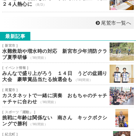
２４人熱心に
（8/3）
尾鷲市一覧へ
最新記事
[ 新宮市 ]
水難救助や増水時の対応 新宮市少年消防クラ
ブ夏季研修
（1時間前）
[ イベント情報 ]
みんなで盛り上がろう １４日 うどの盆踊り
大会 豪華賞品当たる抽選会も
（1時間前）
[ 尾鷲市 ]
カスタネットで一緒に演奏 おもちゃのチャチ
ャチャに合わせ
（1時間前）
[ スポーツ「躍動」 ]
挑戦に年齢は関係ない 南さん キックボクシ
ングで勝利
（1時間前）
[ 紀北町 ]