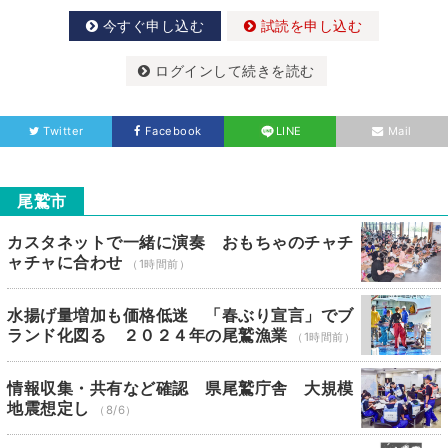
今すぐ申し込む
試読を申し込む
ログインして続きを読む
Twitter
Facebook
LINE
Mail
尾鷲市
カスタネットで一緒に演奏 おもちゃのチャチ
ャチャに合わせ
（1時間前）
水揚げ量増加も価格低迷 「春ぶり宣言」でブ
ランド化図る ２０２４年の尾鷲漁業
（1時間前）
情報収集・共有など確認 県尾鷲庁舎 大規模
地震想定し
（8/6）