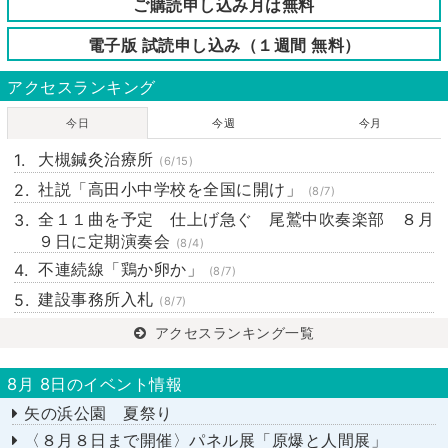
ご購読申し込み月は無料
電子版 試読申し込み（１週間 無料）
アクセスランキング
今日
今週
今月
大槻鍼灸治療所
(6/15)
社説「高田小中学校を全国に開け」
(8/7)
全１１曲を予定 仕上げ急ぐ 尾鷲中吹奏楽部 ８月
９日に定期演奏会
(8/4)
不連続線「鶏か卵か」
(8/7)
建設事務所入札
(8/7)
アクセスランキング一覧
8月 8日のイベント情報
矢の浜公園 夏祭り
〈８月８日まで開催〉パネル展「原爆と人間展」