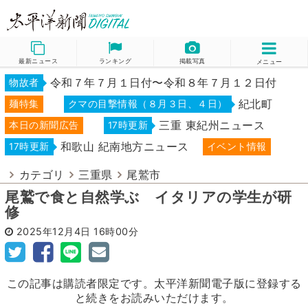
最新ニュース
ランキング
掲載写真
メニュー
令和７年７月１日付〜令和８年７月１２日付
物故者
紀北町
麺特集
クマの目撃情報（８月３日、４日）
三重 東紀州ニュース
本日の新聞広告
17時更新
和歌山 紀南地方ニュース
17時更新
イベント情報
カテゴリ
三重県
尾鷲市
尾鷲で食と自然学ぶ イタリアの学生が研
修
2025年12月4日
16時00分
この記事は購読者限定です。太平洋新聞電子版に登録する
と続きをお読みいただけます。