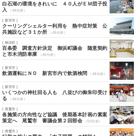
白石湖の環境をきれいに ４０人がＥＭ団子投
入
（49分前）
[ 新宮市 ]
クーリングシェルター利用を 熱中症対策 公
共施設など３１か所
（49分前）
[ 御浜町 ]
百条委 調査方針決定 御浜町議会 随意契約
と市木消防車庫
（49分前）
[ 新宮市 ]
飲酒運転にＮＯ 新宮市内で飲酒検問
（49分前）
[ 新宮市 ]
いくつかの神社回る人も 八並びの御朱印受け
る
（49分前）
[ 尾鷲市 ]
各施策の方向性など協議 後期基本計画の素案
策定へ 尾鷲市 審議会第２回部会
（50分前）
[ 尾鷲市 ]