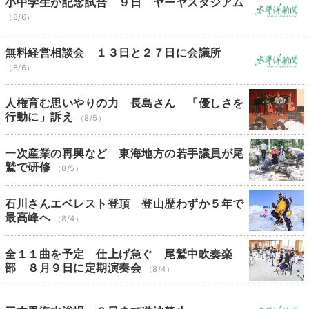
小中学生が記念試合 ９日 ヤーヤスタジアム
（8/6）
無料経営相談会 １３日と２７日に会議所
（8/6）
人権育む思いやりの力 長島さん 「優しさを
行動に」訴え
（8/5）
一次産業の再興など 東海地方の若手議員が尾
鷲で研修
（8/5）
石川さんエベレスト登頂 登山歴わずか５年で
最高峰へ
（8/4）
全１１曲を予定 仕上げ急ぐ 尾鷲中吹奏楽
部 ８月９日に定期演奏会
（8/4）