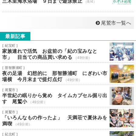
三木里海水浴場 ９日まで遊泳禁止
（8/4）
尾鷲市一覧へ
最新記事
[ 紀宝町 ]
家族連れで活気 お盆前の「紀の宝みなと
市」 目当ての商品買い求める
（49分前）
[ 那智勝浦町 ]
夜の足湯 幻想的に 那智勝浦町 にぎわい市
場横 今月末まで提灯点灯
（49分前）
[ 尾鷲市 ]
半世紀の眠りから覚め タイムカプセル掘り出
す 尾鷲小
（49分前）
[ 尾鷲市 ]
「いろんなもの作ったよ」 天満荘で夏休みを
満喫
（49分前）
[ 紀北町 ]