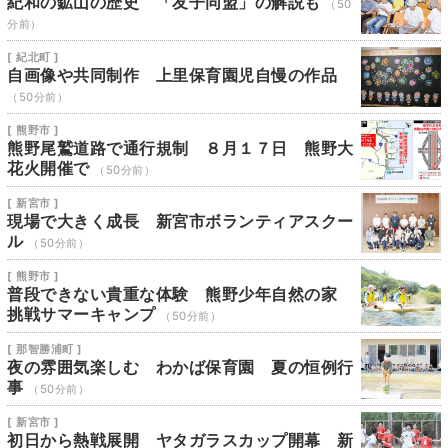
紀和の鉱山の歴史 「友子同盟」の解説も
（50
分前）
[ 紀北町 ]
自画像や共同制作 上里保育園児自慢の作品
（50分前）
[ 熊野市 ]
熊野尾鷲道路で通行規制 ８月１７日 熊野大
花火開催で
（50分前）
[ 新宮市 ]
現場で大きく成長 新宮市ボランティアスクー
ル
（50分前）
[ 熊野市 ]
普段できない貴重な体験 熊野少年自然の家
挑戦サマーキャンプ
（50分前）
[ 那智勝浦町 ]
夜の雰囲気楽しむ わかば保育園 夏の恒例行
事
（50分前）
[ 新宮市 ]
初日から熱戦展開 ヤタガラスカップ開幕 新