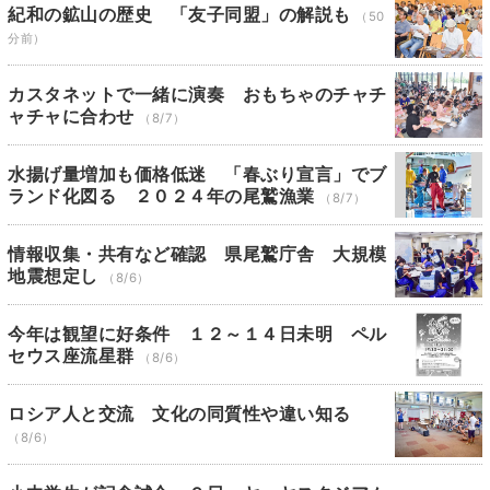
紀和の鉱山の歴史 「友子同盟」の解説も
（50
分前）
カスタネットで一緒に演奏 おもちゃのチャチ
ャチャに合わせ
（8/7）
水揚げ量増加も価格低迷 「春ぶり宣言」でブ
ランド化図る ２０２４年の尾鷲漁業
（8/7）
情報収集・共有など確認 県尾鷲庁舎 大規模
地震想定し
（8/6）
今年は観望に好条件 １２～１４日未明 ペル
セウス座流星群
（8/6）
ロシア人と交流 文化の同質性や違い知る
（8/6）