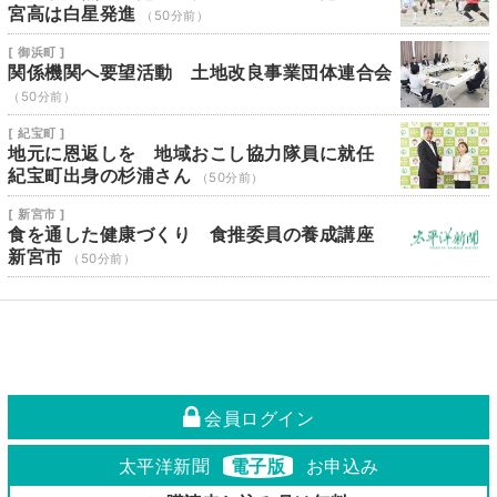
宮高は白星発進
（50分前）
[ 御浜町 ]
関係機関へ要望活動 土地改良事業団体連合会
（50分前）
[ 紀宝町 ]
地元に恩返しを 地域おこし協力隊員に就任
紀宝町出身の杉浦さん
（50分前）
[ 新宮市 ]
食を通した健康づくり 食推委員の養成講座
新宮市
（50分前）
会員ログイン
太平洋新聞
電子版
お申込み