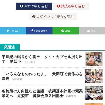
今すぐ申し込む
試読を申し込む
ログインして続きを読む
Twitter
Facebook
LINE
Mail
尾鷲市
半世紀の眠りから覚め タイムカプセル掘り出
す 尾鷲小
（49分前）
「いろんなもの作ったよ」 天満荘で夏休みを
満喫
（49分前）
各施策の方向性など協議 後期基本計画の素案
策定へ 尾鷲市 審議会第２回部会
（50分前）