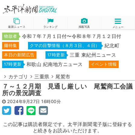
最新ニュース
ランキング
掲載写真
メニュー
令和７年７月１日付〜令和８年７月１２日付
物故者
紀北町
麺特集
クマの目撃情報（８月３日、４日）
三重 東紀州ニュース
本日の新聞広告
17時更新
和歌山 紀南地方ニュース
17時更新
イベント情報
カテゴリ
三重県
尾鷲市
７～１２月期 見通し厳しい 尾鷲商工会議
所の景況調査
2024年9月27日
16時00分
この記事は購読者限定です。太平洋新聞電子版に登録する
と続きをお読みいただけます。