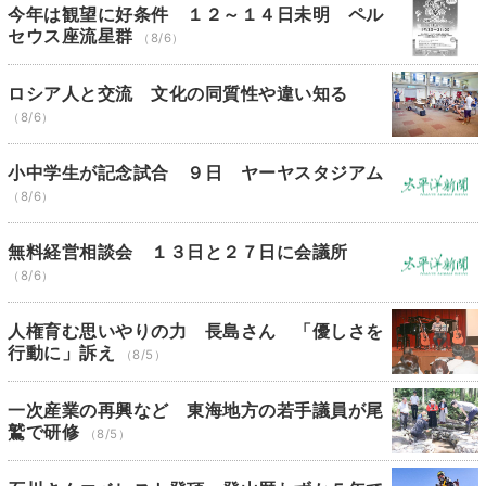
今年は観望に好条件 １２～１４日未明 ペル
セウス座流星群
（8/6）
ロシア人と交流 文化の同質性や違い知る
（8/6）
小中学生が記念試合 ９日 ヤーヤスタジアム
（8/6）
無料経営相談会 １３日と２７日に会議所
（8/6）
人権育む思いやりの力 長島さん 「優しさを
行動に」訴え
（8/5）
一次産業の再興など 東海地方の若手議員が尾
鷲で研修
（8/5）