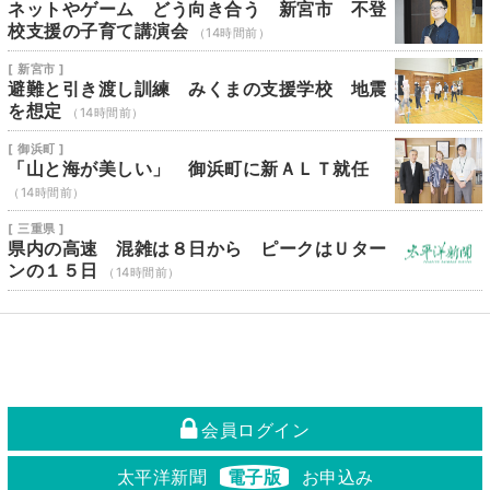
ネットやゲーム どう向き合う 新宮市 不登
校支援の子育て講演会
（14時間前）
[ 新宮市 ]
避難と引き渡し訓練 みくまの支援学校 地震
を想定
（14時間前）
[ 御浜町 ]
「山と海が美しい」 御浜町に新ＡＬＴ就任
（14時間前）
[ 三重県 ]
県内の高速 混雑は８日から ピークはＵター
ンの１５日
（14時間前）
会員ログイン
太平洋新聞
電子版
お申込み