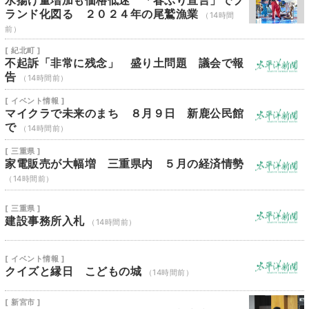
水揚げ量増加も価格低迷 「春ぶり宣言」でブ
ランド化図る ２０２４年の尾鷲漁業
（14時間
前）
[ 紀北町 ]
不起訴「非常に残念」 盛り土問題 議会で報
告
（14時間前）
[ イベント情報 ]
マイクラで未来のまち ８月９日 新鹿公民館
で
（14時間前）
[ 三重県 ]
家電販売が大幅増 三重県内 ５月の経済情勢
（14時間前）
[ 三重県 ]
建設事務所入札
（14時間前）
[ イベント情報 ]
クイズと縁日 こどもの城
（14時間前）
[ 新宮市 ]