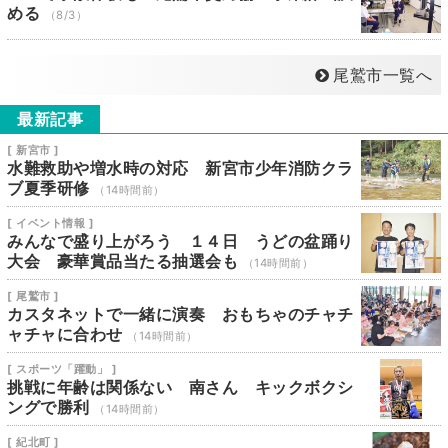
める
（8/3）
尾鷲市一覧へ
最新記事
[ 新宮市 ]
水難救助や増水時の対応 新宮市少年消防クラ
ブ夏季研修
（14時間前）
[ イベント情報 ]
みんなで盛り上がろう １４日 うどの盆踊り
大会 豪華賞品当たる抽選会も
（14時間前）
[ 尾鷲市 ]
カスタネットで一緒に演奏 おもちゃのチャチ
ャチャに合わせ
（14時間前）
[ スポーツ「躍動」 ]
挑戦に年齢は関係ない 南さん キックボクシ
ングで勝利
（14時間前）
[ 紀北町 ]