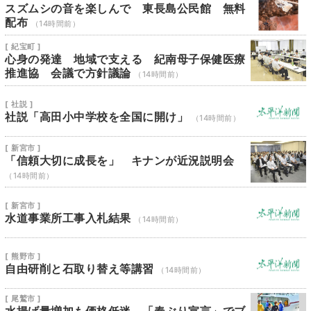
スズムシの音を楽しんで 東長島公民館 無料
配布
（14時間前）
[ 紀宝町 ]
心身の発達 地域で支える 紀南母子保健医療
推進協 会議で方針議論
（14時間前）
[ 社説 ]
社説「高田小中学校を全国に開け」
（14時間前）
[ 新宮市 ]
「信頼大切に成長を」 キナンが近況説明会
（14時間前）
[ 新宮市 ]
水道事業所工事入札結果
（14時間前）
[ 熊野市 ]
自由研削と石取り替え等講習
（14時間前）
[ 尾鷲市 ]