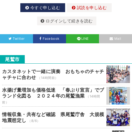
今すぐ申し込む
試読を申し込む
ログインして続きを読む
Twitter
Facebook
LINE
Mail
尾鷲市
カスタネットで一緒に演奏 おもちゃのチャチ
ャチャに合わせ
（14時間前）
水揚げ量増加も価格低迷 「春ぶり宣言」でブ
ランド化図る ２０２４年の尾鷲漁業
（14時間
前）
情報収集・共有など確認 県尾鷲庁舎 大規模
地震想定し
（8/6）