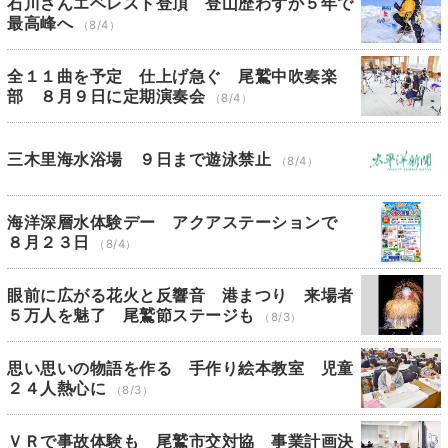
石川さんエベレスト登頂 登山歴わずか５年で
最高峰へ
（8/4）
全１１曲を予定 仕上げ急ぐ 尾鷲中吹奏楽
部 ８月９日に定期演奏会
（8/4）
三木里海水浴場 ９日まで遊泳禁止
（8/4）
海洋深層水体験デー アクアステーションで
８月２３日
（8/4）
眼前に広がる花火と反響音 港まつり 来場者
５万人を魅了 尾鷲節ステージも
（8/3）
思い思いの物語を作る 手作り絵本教室 児童
２４人熱心に
（8/3）
ＶＲで事故体験も 尾鷲市交対協 事業計画決