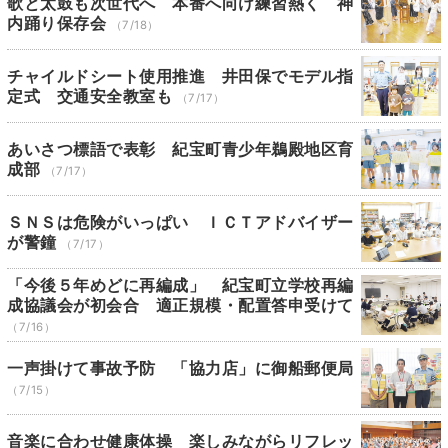
歌と太鼓も次世代へ 本番へ向け練習熱く 神
内踊り保存会
（7/18）
チャイルドシート使用推進 井田保でモデル指
定式 交通安全教室も
（7/17）
あいさつ標語で表彰 紀宝町青少年鵜殿地区育
成部
（7/17）
ＳＮＳは危険がいっぱい ＩＣＴアドバイザー
が警鐘
（7/17）
「今後５年めどに再編成」 紀宝町立学校再編
成協議会が初会合 適正規模・配置答申受けて
（7/16）
一声掛けて事故予防 「協力店」に御船郵便局
（7/15）
音楽に合わせ健康体操 楽しみながらリフレッ