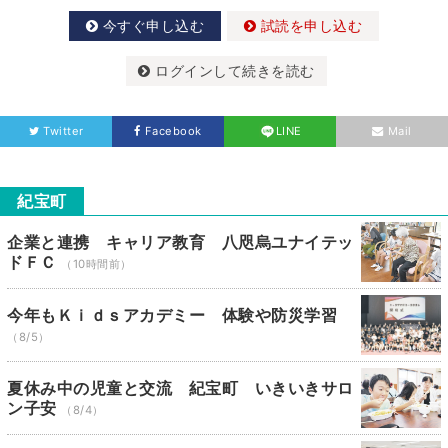
今すぐ申し込む
試読を申し込む
ログインして続きを読む
Twitter
Facebook
LINE
Mail
紀宝町
企業と連携 キャリア教育 八咫烏ユナイテッ
ドＦＣ
（10時間前）
今年もＫｉｄｓアカデミー 体験や防災学習
（8/5）
夏休み中の児童と交流 紀宝町 いきいきサロ
ン子安
（8/4）