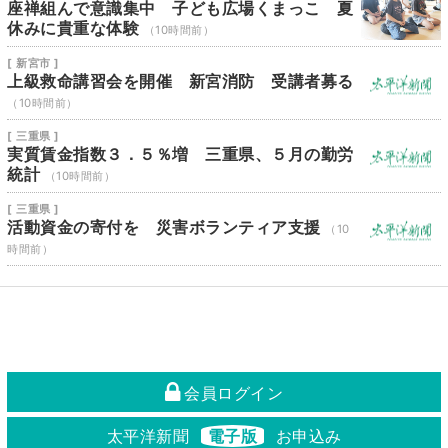
座禅組んで意識集中 子ども広場くまっこ 夏
休みに貴重な体験
（10時間前）
[ 新宮市 ]
上級救命講習会を開催 新宮消防 受講者募る
（10時間前）
[ 三重県 ]
実質賃金指数３．５％増 三重県、５月の勤労
統計
（10時間前）
[ 三重県 ]
活動資金の寄付を 災害ボランティア支援
（10
時間前）
会員ログイン
太平洋新聞
電子版
お申込み