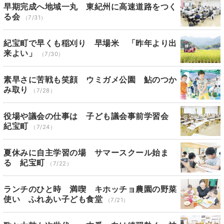
早期完成へ地域一丸 東紀州に高速道路をつく
る会
（7/31）
紀宝町で早くも稲刈り 早場米 「昨年より出
来よい」
（7/30）
素早さに苦戦も笑顔 ウミガメ公園 鮎のつか
み取り
（7/28）
役場や議会の仕事は 子ども議会事前学習会
紀宝町
（7/24）
夏休みに自主学習の場 サマースクール始ま
る 紀宝町
（7/22）
ランチのひと時 満喫 キホッチョ農園の野菜
使い ふれあい子ども食堂
（7/21）