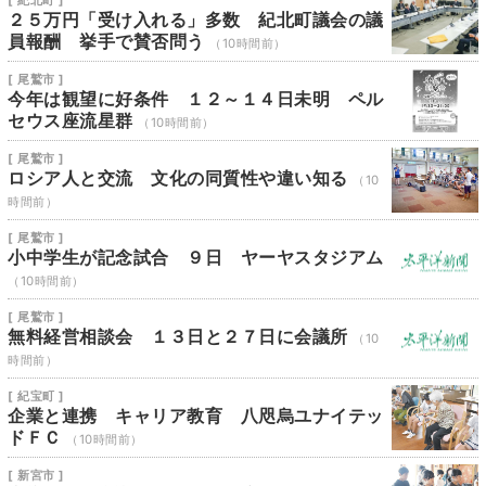
[ 紀北町 ]
２５万円「受け入れる」多数 紀北町議会の議
員報酬 挙手で賛否問う
（10時間前）
[ 尾鷲市 ]
今年は観望に好条件 １２～１４日未明 ペル
セウス座流星群
（10時間前）
[ 尾鷲市 ]
ロシア人と交流 文化の同質性や違い知る
（10
時間前）
[ 尾鷲市 ]
小中学生が記念試合 ９日 ヤーヤスタジアム
（10時間前）
[ 尾鷲市 ]
無料経営相談会 １３日と２７日に会議所
（10
時間前）
[ 紀宝町 ]
企業と連携 キャリア教育 八咫烏ユナイテッ
ドＦＣ
（10時間前）
[ 新宮市 ]