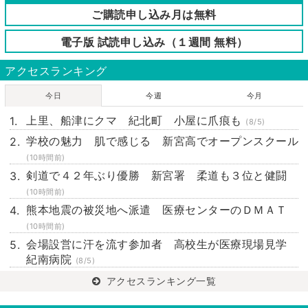
ご購読申し込み月は無料
電子版 試読申し込み（１週間 無料）
アクセスランキング
今日
今週
今月
上里、船津にクマ 紀北町 小屋に爪痕も
(8/5)
学校の魅力 肌で感じる 新宮高でオープンスクール
(10時間前)
剣道で４２年ぶり優勝 新宮署 柔道も３位と健闘
(10時間前)
熊本地震の被災地へ派遣 医療センターのＤＭＡＴ
(10時間前)
会場設営に汗を流す参加者 高校生が医療現場見学
紀南病院
(8/5)
アクセスランキング一覧