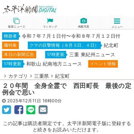
最新ニュース
ランキング
掲載写真
メニュー
令和７年７月１日付〜令和８年７月１２日付
物故者
紀北町
麺特集
クマの目撃情報（８月３日、４日）
三重 東紀州ニュース
本日の新聞広告
17時更新
和歌山 紀南地方ニュース
17時更新
イベント情報
カテゴリ
三重県
紀宝町
２０年間 全身全霊で 西田町長 最後の定
例会で思い
2025年12月11日
16時00分
この記事は購読者限定です。太平洋新聞電子版に登録する
と続きをお読みいただけます。