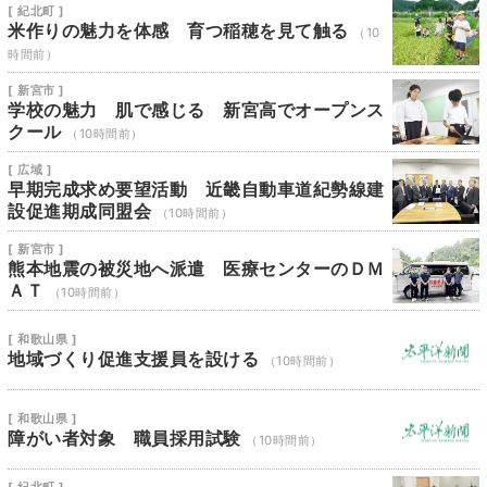
[ 紀北町 ]
米作りの魅力を体感 育つ稲穂を見て触る
（10
時間前）
[ 新宮市 ]
学校の魅力 肌で感じる 新宮高でオープンス
クール
（10時間前）
[ 広域 ]
早期完成求め要望活動 近畿自動車道紀勢線建
設促進期成同盟会
（10時間前）
[ 新宮市 ]
熊本地震の被災地へ派遣 医療センターのＤＭ
ＡＴ
（10時間前）
[ 和歌山県 ]
地域づくり促進支援員を設ける
（10時間前）
[ 和歌山県 ]
障がい者対象 職員採用試験
（10時間前）