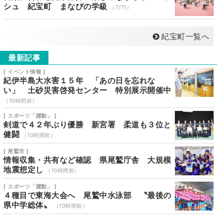
シュ 紀宝町 まなびの学級
（7/11）
紀宝町一覧へ
最新記事
[ イベント情報 ]
紀伊半島大水害１５年 「あの日を忘れな
い」 土砂災害啓発センター 特別展示開催中
（10時間前）
[ スポーツ「躍動」 ]
剣道で４２年ぶり優勝 新宮署 柔道も３位と
健闘
（10時間前）
[ 尾鷲市 ]
情報収集・共有など確認 県尾鷲庁舎 大規模
地震想定し
（10時間前）
[ スポーツ「躍動」 ]
４種目で東海大会へ 尾鷲中水泳部 〝最後の
県中学総体〟
（10時間前）